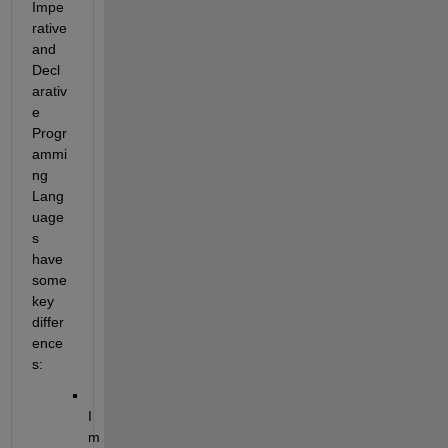
Impe
rative 
and 
Decl
arativ
e 
Progr
ammi
ng 
Lang
uage
s 
have 
some 
key 
differ
ence
s:
I
m