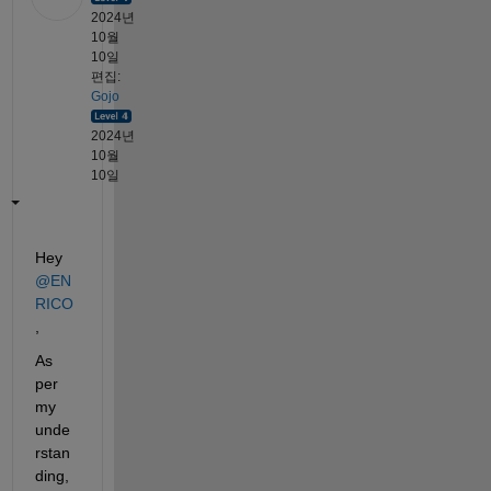
2024년
10월
10일
편집:
Gojo
2024년
10월
10일
Hey 
@EN
RICO
,
As 
per 
my 
unde
rstan
ding, 