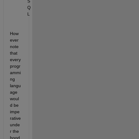
S
Q
L
How
ever 
note 
that 
every 
progr
ammi
ng 
langu
age 
woul
d be 
impe
rative 
unde
r the 
hood