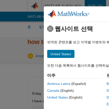
콘텐츠로 바로 가기
MATLAB 도움말 센터
커뮤니티
MATLAB Answers
File Exchange
Cody
AI C
홈
질문하기
답변하기
찾아보기
MA
웹사이트 선택
how to resolve fprintf erro
번역된 콘텐츠를 보고 지역별 이벤트와 
United States
업데이트 시간:
Jonathan
2024 9월 10
1 답변
또한 다음 목록에서 웹사이트를 선택하실
미주
América Latina
(Español)
B
Canada
(English)
D
G'day,
United States
(English)
D
I have a matirx containing the following values 
E