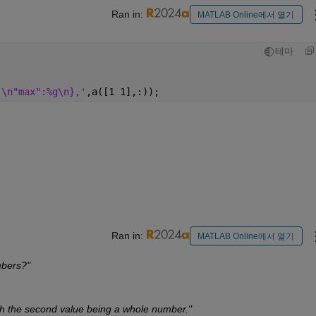
Ran in:
MATLAB Online에서 열기
테마
,\n"max":%g\n},'
,a([1 1],:));
Ran in:
MATLAB Online에서 열기
mbers?"
th the second value being a whole number."