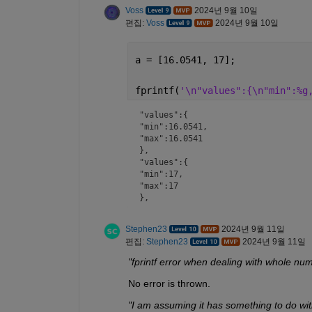
Voss
2024년 9월 10일
편집:
Voss
2024년 9월 10일
a = [16.0541, 17];
fprintf(
'\n"values":{\n"min":%g
"values":{

"min":16.0541,

"max":16.0541

},

"values":{

"min":17,

"max":17

},
Stephen23
2024년 9월 11일
편집:
Stephen23
2024년 9월 11일
"fprintf error when dealing with whole nu
No error is thrown.
"I am assuming it has something to do wi