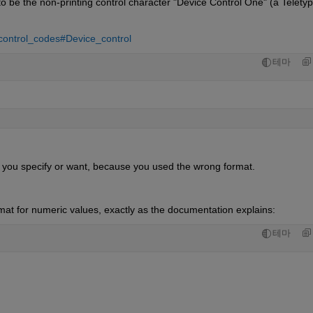
 be the non-printing control character "Device Control One" (a Teletyp
_control_codes#Device_control
테마
t you specify or want, because you used the wrong format.
at for numeric values, exactly as the documentation explains:
테마