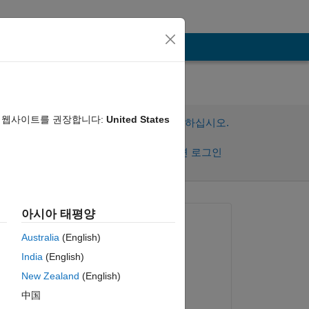
음 웹사이트를 권장합니다:
United States
이 질문에 답변하려면 로그인하십시오.
공유
활동을 팔로우하려면 로그인
아시아 태평양
질문:
Australia
(English)
Jonathan
India
(English)
2024년 9월 10일
New Zealand
(English)
댓글:
中国
Les Beckham
복사