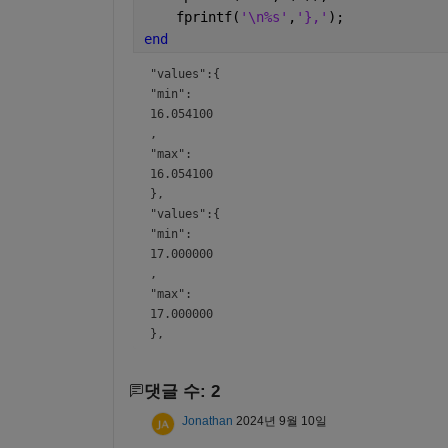
    fprintf(
'\n%s'
,
'},'
);
end
"values":{
"min":
16.054100
,
"max":
16.054100
},
"values":{
"min":
17.000000
,
"max":
17.000000
},
댓글 수: 2
Jonathan
2024년 9월 10일