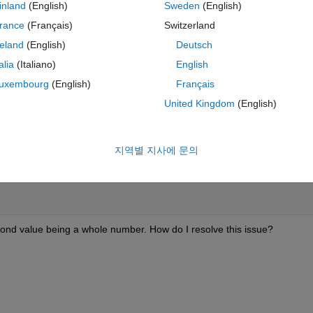
테마
inland
(English)
Sweden
(English)
rance
(Français)
Switzerland
h many other variables to a json file. However, I have encountered a prob
reland
(English)
Deutsch
ll. Here's a simple test
talia
(Italiano)
English
테마
uxembourg
(English)
Français
United Kingdom
(English)
지역별 지사에 문의
cond value being a whole number. How do I resolve this issue?