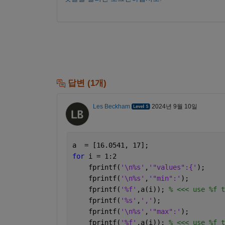
답변 (1개)
Les Beckham
2024년 9월 10일
a  = [16.0541, 17];
for 
i = 1:2
    fprintf(
'\n%s'
,
'"values":{'
);
    fprintf(
'\n%s'
,
'"min":'
);
    fprintf(
'%f'
,a(i)); 
% <<< use %f t
    fprintf(
'%s'
,
','
);
    fprintf(
'\n%s'
,
'"max":'
);
    fprintf(
'%f'
,a(i)); 
% <<< use %f t