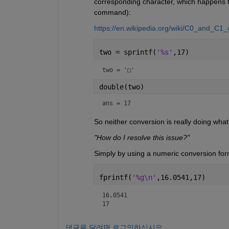
corresponding character, which happens to
command):
https://en.wikipedia.org/wiki/C0_and_C1
two = sprintf(
'%s'
,17)
two = 
'□'
double(two)
ans = 17
So neither conversion is really doing wha
"How do I resolve this issue?"
Simply by using a numeric conversion form
fprintf(
'%g\n'
,16.0541,17)
16.0541

17
댓글을 달려면 로그인하십시오.