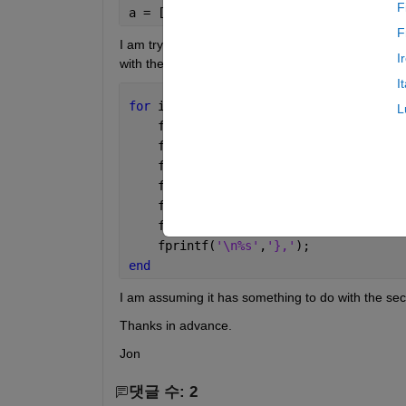
F
a = [16.0541, 17];
F
I am trying to write these types of data along wit
I
with the second value, which produces an empty ce
I
for 
i = 1:2
L
    fprintf(
'\n%s'
,
'"values":{'
);
    fprintf(
'\n%s'
,
'"min":'
);
    fprintf(
'%s'
,a(i));
    fprintf(
'%s'
,
','
);
    fprintf(
'\n%s'
,
'"max":'
);
    fprintf(
'%s'
,a(i));
    fprintf(
'\n%s'
,
'},'
);
end
I am assuming it has something to do with the se
Thanks in advance.
Jon
댓글 수: 2