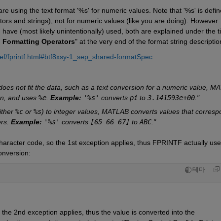
 are using the text format '%s' for numeric values. Note that '%s' is defin
tors and strings), not for numeric values (like you are doing). However 
have (most likely unintentionally) used, both are explained under the tit
h Formatting Operators
" at the very end of the format string descriptio
ef/fprintf.html#btf8xsy-1_sep_shared-formatSpec
 does not fit the data, such as a text conversion for a numeric value, M
on, and uses 
%e
. 
Example:
'%s'
 converts 
pi
 to 
3.141593e+00
."
ither 
%c
 or 
%s
) to integer values, MATLAB converts values that correspo
rs. 
Example:
'%s'
 converts 
[65 66 67]
 to 
ABC
."
character code, so the 1st exception applies, thus FPRINTF actually use
onversion:
테마
 the 2nd exception applies, thus the value is converted into the 