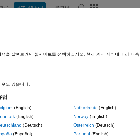
학습
로그인
MATLAB 받기
hat Playground
토론
콘테스트
블로그
게시물
더 보기
TLAB FAQ
더 보기
r when dealing with whole numbers?
혜택을 살펴보려면 웹사이트를 선택하십시오. 현재 계신 지역에 따라 다
 2024 9월 11
조회 수: 11 (30일)
 수도 있습니다.
유럽
elgium
(English)
Netherlands
(English)
0 개 추천
MATLAB Online에서 열기
enmark
(English)
Norway
(English)
eutschland
(Deutsch)
Österreich
(Deutsch)
spaña
(Español)
Portugal
(English)