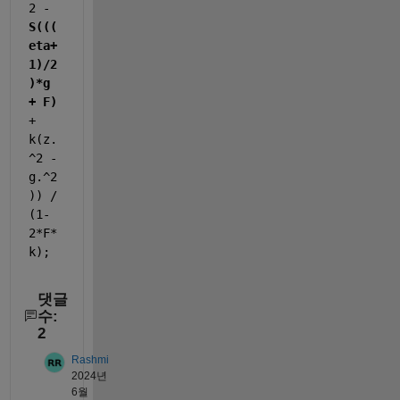
(
2 - 
(
S(((
(
eta+
e
1)/2
t
a
)*g 
+
+ F)
1
+ 
)
k(z.
/
^2 -
2
)
g.^2
*
)) / 
g
(1-
+
2*F*
F
)
k);
+
k
(
댓글
z
수:
.
2
^
2
Rashmi
-
2024년
g
6월