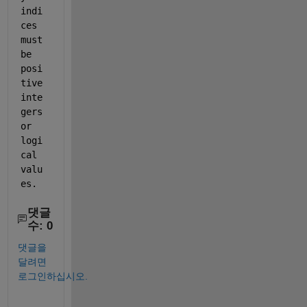
>
indi
@
ces 
(
must 
e
be 
t
a
posi
,
tive 
F
inte
,
gers 
g
or 
)
(
logi
g
cal 
*
valu
H
es.
-
G
.
댓글
^
수: 0
2
+
댓글을
F
달려면
.
로그인하십시오.
^
2
-