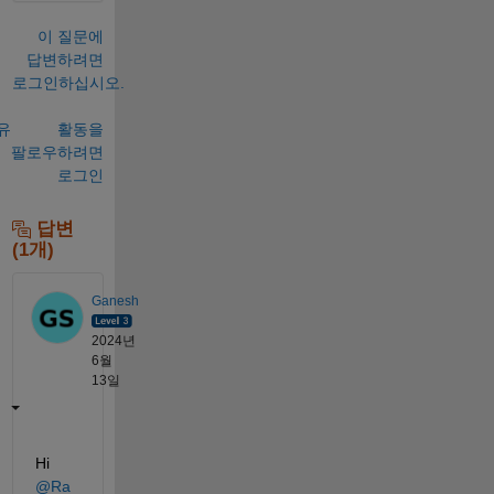
S
(
이 질문에
(
답변하려면
(
로그인하십시오.
e
t
a
유
활동을
+
팔로우하려면
1
로그인
)
/
2
답변
)
(1개)
*
g
+
Ganesh
F
)
2024년
+
6월
k
13일
(
z
.
^
2
Hi 
-
@Ra