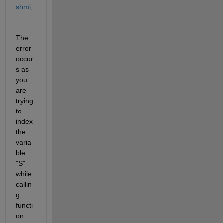
g
shmi
,
.
^
2
)
The 
)
error 
/
occur
(
1
s as 
-
you 
2
are 
*
trying 
F
to 
*
k
index 
)
the 
(
varia
l
ble 
i
n
"S" 
e
while 
3
callin
1
g 
)
u
functi
3
on 
=