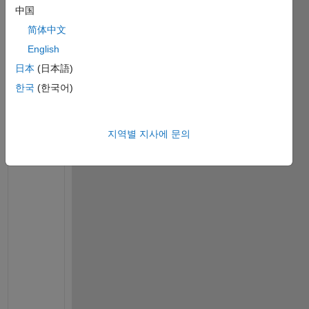
g
中国
a 
= 
简体中文
1
English
gamma=1;
日本
(日本語)
Sc=1;
Pr=1.0;
한국
(한국어)
f_omega=0.4;
zeta=0;
k = 0.1;
지역별 지사에 문의
h=0.05;                                            
eta = 0:h:100;                                     
H = zeros(1,length(eta)); 
g = zeros(1,length(eta));
F = zeros(1,length(eta));
z = zeros(1,length(eta));
G = zeros(1,length(eta));
x = zeros(1,length(eta));
theta = zeros(1,length(eta));
y = zeros(1,length(eta));
phi = zeros(1,length(eta));