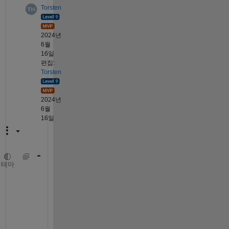
Torsten
2024년
6월
16일
편집:
Torsten
2024년
6월
16일
u1 = @(eta, H) (-2*F);
테마
u2 = @(eta,F)  g;
u3 = @(eta,F,g) (g*H - G.^2 +F.^2 - S(((eta+
u4 = @(eta,G) z;
u5 = @(eta,G,z) ((H*z + 2*F*G - S(((eta+1)/2
u6 = @(eta, theta) x;