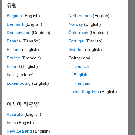
1 답변
유럽
업데이트
시간: 2024
Belgium
(English)
Netherlands
(English)
6월 16
Denmark
(English)
Norway
(English)
조회 수: 3
Deutschland
(Deutsch)
Österreich
(Deutsch)
(30일)
España
(Español)
Portugal
(English)
Finland
(English)
Sweden
(English)
France
(Français)
Switzerland
Ireland
(English)
Deutsch
Italia
(Italiano)
English
Luxembourg
(English)
Français
Ran in:
Alpha1=1;
United Kingdom
(English)
Alpha2=2;
테마
S=1;
아시아 태평양
omega=1
Australia
(English)
o
India
(English)
m
e
New Zealand
(English)