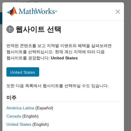
콘텐츠로 바로 가기
MATLAB
Answers
MATLAB Answers
File Exchange
Cody
AI Chat Playground
웹사이트 선택
번역된 콘텐츠를 보고 지역별 이벤트와 혜택을 살펴보려면
i have
웹사이트를 선택하십시오. 현재 계신 지역에 따라 다음
웹사이트를 권장합니다:
United States
error
in
United States
runge
kutta 4
또한 다음 목록에서 웹사이트를 선택하실 수도 있습니다.
order.
미주
América Latina
(Español)
Rashmi
Canada
(English)
2024 6월
United States
(English)
13