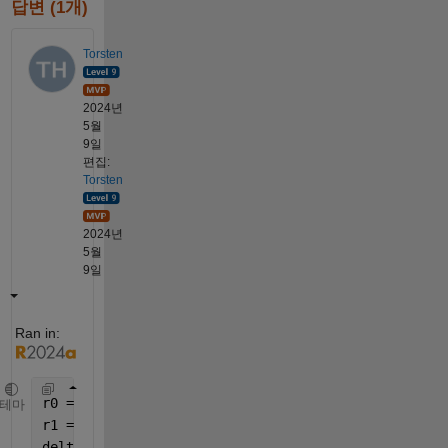
답변 (1개)
Torsten
2024년
5월
9일
편집:
Torsten
2024년
5월
9일
Ran in:
r0 = 3;
테마
r1 = 4;
delta = linspace(-r0,r0,31).';