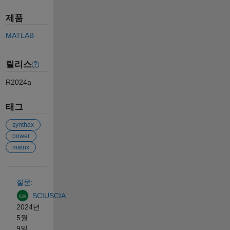
제품
MATLAB
릴리스
R2024a
태그
synthax
power
matrix
참고 항목
질문:
SCIUSCIA
2024년
5월
9일