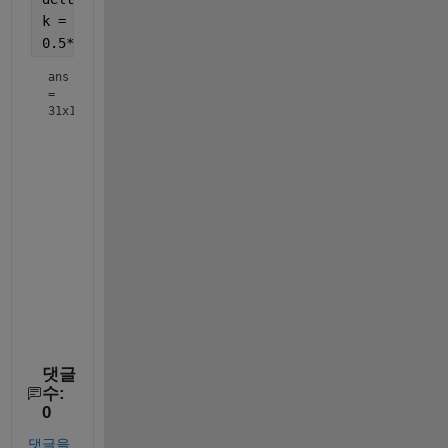
k = linspace(-r1,r1,31).';
0.5*sqrt((delta+k.^2).^2+4*k.^2)
ans
=
31x1
    7.6322

    6.7045

    5.8473

    5.0603

    4.3427

    3.6935

    3.1113

    2.5939

    2.1379

<mw-icon class=""></mw-icon>
댓글
수:
0
댓글을