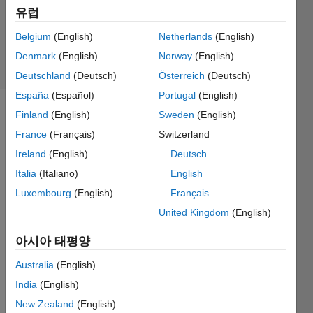
업데이트
유럽
시간: 2024
Belgium
(English)
Netherlands
(English)
5월 9
조회 수: 5
Denmark
(English)
Norway
(English)
(30일)
Deutschland
(Deutsch)
Österreich
(Deutsch)
España
(Español)
Portugal
(English)
Finland
(English)
Sweden
(English)
France
(Français)
Switzerland
Ireland
(English)
Deutsch
Italia
(Italiano)
English
I have 
Luxembourg
(English)
Français
to 
United Kingdom
(English)
write 
this 
아시아 태평양
equati
on in 
Australia
(English)
matla
India
(English)
b 
New Zealand
(English)
script