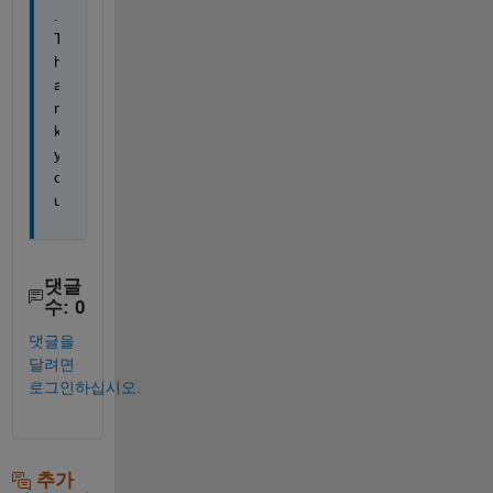
. 
T
h
a
n
k 
y
o
u
댓글
수: 0
댓글을
달려면
로그인하십시오.
추가