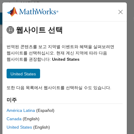
콘텐츠로 바로 가기
MATLAB
Answers
MATLAB Answers
File Exchange
Cody
AI Chat Playground
웹사이트 선택
번역된 콘텐츠를 보고 지역별 이벤트와 혜택을 살펴보려면
Synthax
웹사이트를 선택하십시오. 현재 계신 지역에 따라 다음
웹사이트를 권장합니다:
United States
for
equation
United States
in script
또한 다음 목록에서 웹사이트를 선택하실 수도 있습니다.
SCIUSCIA
미주
2024 5월
9
América Latina
(Español)
2 답변
Canada
(English)
답변
United States
(English)
채택됨