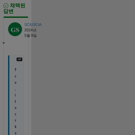
채택된
답변
SCIUSCIA
2024년
5월 9일
N
o
w
, 
i
t 
w
o
r
k
s