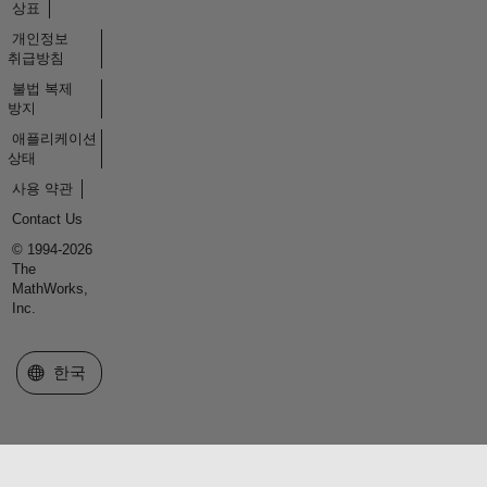
상표
개인정보
취급방침
불법 복제
방지
애플리케이션
상태
사용 약관
Contact Us
© 1994-2026
The
MathWorks,
Inc.
웹사이트 선택
한국