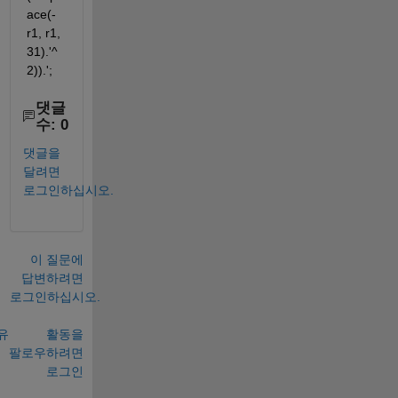
ace(-
r1, r1, 
31).'^
2)).';    
댓글
수: 0
댓글을
달려면
로그인하십시오.
이 질문에
답변하려면
로그인하십시오.
유
활동을
팔로우하려면
로그인