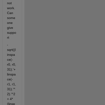
not 
work. 
Can 
some
one 
give 
suppo
rt 
-
sqrt((l
inspa
ce(-
r0, r0, 
31).'+ 
linspa
ce(-
r1, r1, 
31).'^
2).'^2 
+ 4*
(linsp