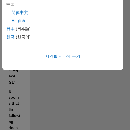
中国
简体中文
k and 
English
Delta 
are 
日本
(日本語)
repre
한국
(한국어)
sente
d by 
linspa
지역별 지사에 문의
ce(r0) 
and 
linesp
ace 
(r1)
It 
seem
s that 
the 
followi
ng 
does 