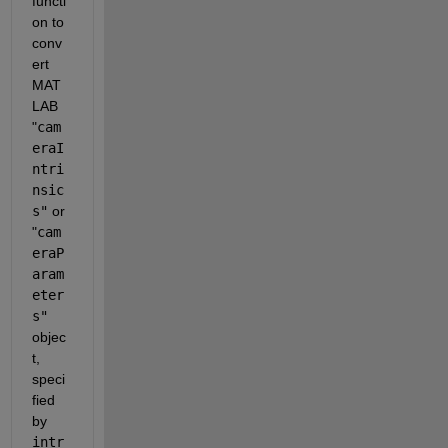
functi
on to 
conv
ert 
MAT
LAB 
"
cam
eraI
ntri
nsic
s"
 or 
"
cam
eraP
aram
eter
s"
objec
t, 
speci
fied 
by 
intr