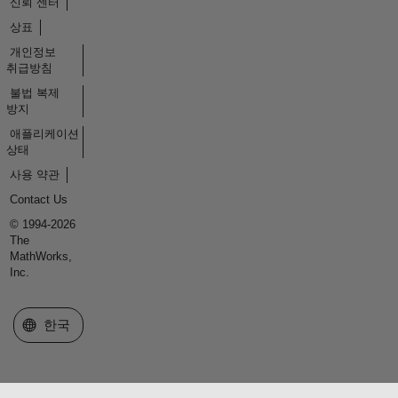
신뢰 센터
상표
개인정보
취급방침
불법 복제
방지
애플리케이션
상태
사용 약관
Contact Us
© 1994-2026
The
MathWorks,
Inc.
웹사이트 선택
한국