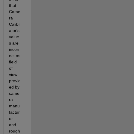
that 
Came
ra 
Calibr
ator's 
value
s are 
incorr
ect as 
field 
of 
view 
provid
ed by 
came
ra 
manu
factur
er 
and 
rough 