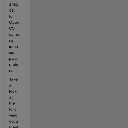
insi
cs
, 
to 
Open
CV 
came
ra 
intrin
sic 
para
mete
rs.
Take 
a 
look 
at 
the 
follo
wing 
docu
ment