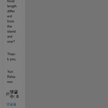
focal 
length 
differ
ent 
from 
the 
stand
ard 
one?
Than
k you,
Yuri 
Rzha
nov
댓글
수: 0
댓글을