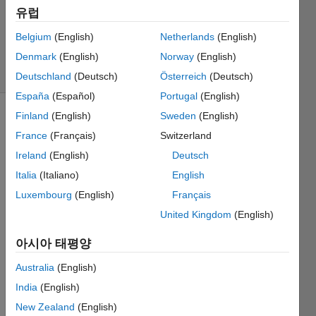
업데이트
유럽
시간: 2024
Belgium
(English)
Netherlands
(English)
9월 23
Denmark
(English)
Norway
(English)
조회 수: 5
(30일)
Deutschland
(Deutsch)
Österreich
(Deutsch)
España
(Español)
Portugal
(English)
Finland
(English)
Sweden
(English)
France
(Français)
Switzerland
Ireland
(English)
Deutsch
Italia
(Italiano)
English
Hello,
Luxembourg
(English)
Français
United Kingdom
(English)
I 
notice
아시아 태평양
d that 
Came
Australia
(English)
ra 
India
(English)
Calibr
ator 
New Zealand
(English)