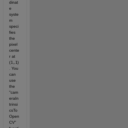
dinat
e 
syste
m 
speci
fies 
the 
pixel 
cente
r at 
(
1,1
)
. You 
can 
use 
the 
"cam
eraIn
trinsi
csTo
Open
CV" 