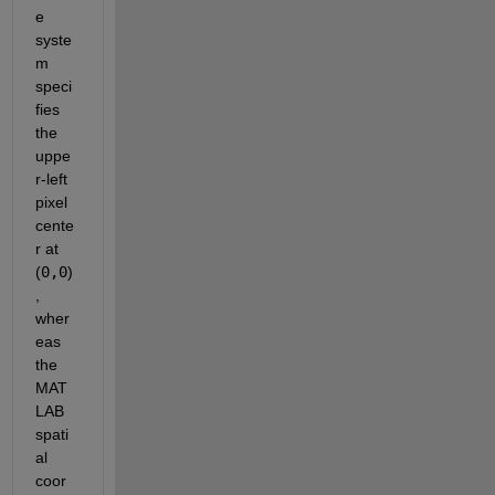
e 
syste
m 
speci
fies 
the 
uppe
r-left 
pixel 
cente
r at 
(
0,0
)
, 
wher
eas 
the 
MAT
LAB 
spati
al 
coor