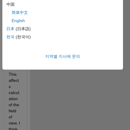
gives 
中国
focal 
简体中文
length
s 
English
appro
日本
(日本語)
ximat
한국
(한국어)
ely 
twice 
as big 
as 
지역별 지사에 문의
Open
CV. 
This 
affect
s 
calcul
ation 
of the 
field 
of 
view. I 
think 