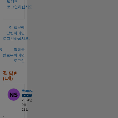
달려면
로그인하십시오.
이 질문에
답변하려면
로그인하십시오.
유
활동을
팔로우하려면
로그인
답변
(1개)
Hornett
2024년
9월
23일