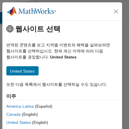
콘텐츠로 바로 가기
MATLAB
Answers
MATLAB Answers
File Exchange
Cody
AI Chat Playground
웹사이트 선택
번역된 콘텐츠를 보고 지역별 이벤트와 혜택을 살펴보려면
Incorrect
웹사이트를 선택하십시오. 현재 계신 지역에 따라 다음
웹사이트를 권장합니다:
United States
focal
length by
United States
Camera
Calibrator?
또한 다음 목록에서 웹사이트를 선택하실 수도 있습니다.
미주
Yuri
América Latina
(Español)
Rzhanov
2024 2월
Canada
(English)
27
United States
(English)
1 답변