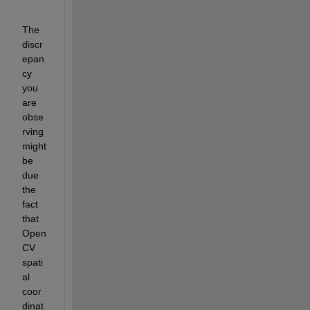
The 
discr
epan
cy 
you 
are 
obse
rving 
might 
be 
due 
the 
fact 
that 
Open
CV 
spati
al 
coor
dinat