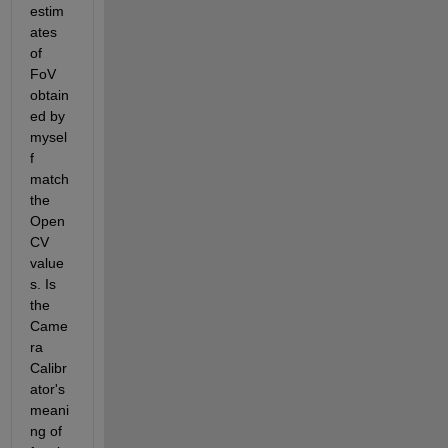
estim
ates 
of 
FoV 
obtain
ed by 
mysel
f 
match 
the 
Open
CV 
value
s. Is 
the 
Came
ra 
Calibr
ator's 
meani
ng of 