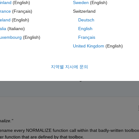
inland
(English)
Sweden
(English)
rance
(Français)
Switzerland
reland
(English)
Deutsch
talia
(Italiano)
English
테마
uxembourg
(English)
Français
United Kingdom
(English)
지역별 지사에 문의
The built-in normalize was confused with geom2d's normalize. I think its 
alize."
ename every NORMALIZE function call within that badly-written toolbox..
 function that are defined by that toolbox.