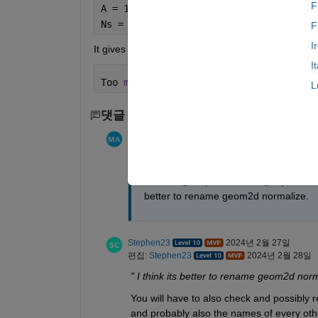
F
A = 1:5;
Ns = normalize(A,
"scale"
)
F
I
It gives me the following error.
I
Too 
many input arguments.
L
댓글 수: 6
이전 댓글 4개 표시
Asif Arain
2024년 2월 27일
Thanks 
@Stephen23
 and 
@Aquatris
. 
better to rename geom2d normalize.
Stephen23
2024년 2월 27일
편집:
Stephen23
2024년 2월 28일
" I think its better to rename geom2d norm
You will have to also check and possibly r
and probably also the names of every other