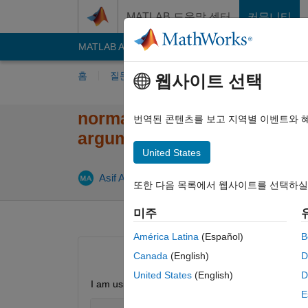
콘텐츠로 바로 가기
MATLAB 도움말 센터
커뮤니티
MATLAB Answers
File Exchange
Cody
AI C
홈
질문하기
답변하기
찾아보기
MA
웹사이트 선택
normalize(A,"range") functi
번역된 콘텐츠를 보고 지역별 이벤트와 
arguments." in Matlab 2023a
United States
업데이트 시간
Asif Arain
2024 2월 26
1 답변
또한 다음 목록에서 웹사이트를 선택하실
미주
América Latina
(Español)
B
Canada
(English)
D
United States
(English)
D
I am using 
Matlab 2023a
 and trying to use 
norma
E