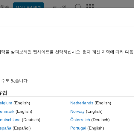
학습
로그인
MATLAB 받기
hat Playground
토론
콘테스트
블로그
게시물
더 보기
TLAB FAQ
더 보기
on throwing error of "Too many input
혜택을 살펴보려면 웹사이트를 선택하십시오. 현재 계신 지역에 따라 다
.
: 2024 2월 28
조회 수: 8 (30일)
 수도 있습니다.
유럽
이전 
elgium
(English)
Netherlands
(English)
enmark
(English)
Norway
(English)
0 개 추천
MATLAB Online에서 열기
eutschland
(Deutsch)
Österreich
(Deutsch)
lize
 function as given in the document
spaña
(Español)
Portugal
(English)
테마