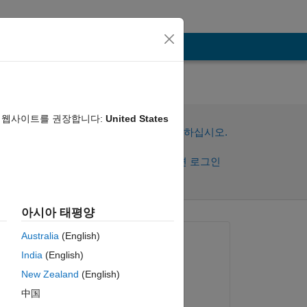
음 웹사이트를 권장합니다:
United States
이 질문에 답변하려면 로그인하십시오.
공유
활동을 팔로우하려면 로그인
아시아 태평양
댓글 표시
Australia
(English)
질문:
India
(English)
Asif Arain
New Zealand
(English)
2024년 2월 26일
中国
편집:
복사