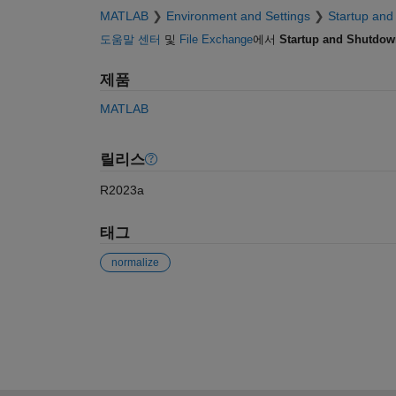
MATLAB
Environment and Settings
Startup an
도움말 센터
및
File Exchange
에서
Startup and Shutdow
제품
MATLAB
릴리스
R2023a
태그
normalize
참고 항목