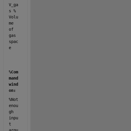
V_ga
s 
% 
Volu
me 
of 
gas 
spac
e
%Com
mand 
wind
on:
%Not 
enou
gh 
inpu
t 
argu