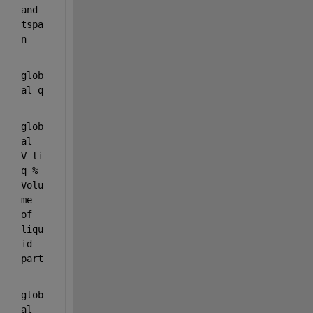
and 
tspa
n
glob
al 
q
glob
al 
V_li
q 
% 
Volu
me 
of 
liqu
id 
part
glob
al 