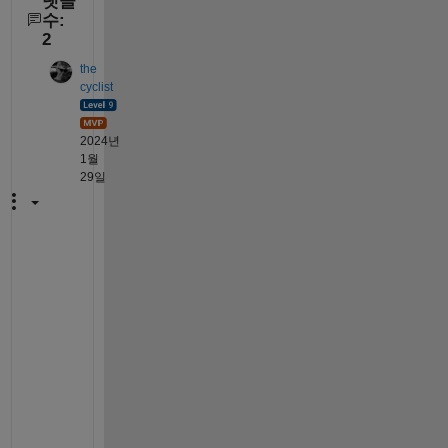
댓글
수:
2
the
cyclist
2024년
1월
29일
T
h
a
t 
i
s 
a
l
s