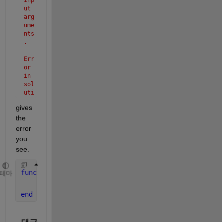
ut 
arg
ume
nts
.
Err
or
in
sol
uti
on>
gives 
ADD
the 
E
(li
error 
ne
you 
4)
see.
y1
=
zer
function 
[y1] = ADDE(t,y)
테마
os(
    y1 = zeros(size(y));
siz
end
e(y
));