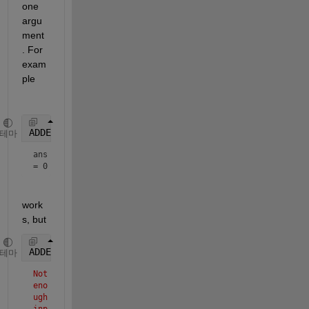
one 
argu
ment
. For 
exam
ple
ADDE(1,2)
테마
ans 
= 0
work
s, but
ADDE(1)
테마
Not 
eno
ugh 
inp