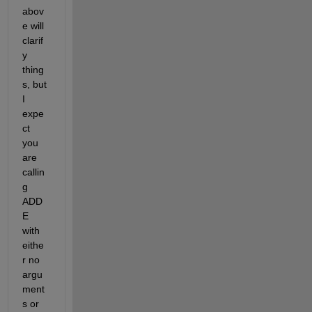
abov
e will 
clarif
y 
thing
s, but 
I 
expe
ct 
you 
are 
callin
g 
ADD
E 
with 
eithe
r no 
argu
ment
s or 