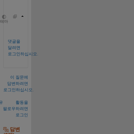
s
?
which 
zeros -all
테마
which 
size
댓글을
달려면
로그인하십시오.
이 질문에
답변하려면
로그인하십시오.
유
활동을
팔로우하려면
로그인
답변