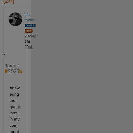
(2개)
the
cyclist
2024년
1월
29일
Ran in:
Answ
ering 
the 
quest
ions 
in my 
com
ment 