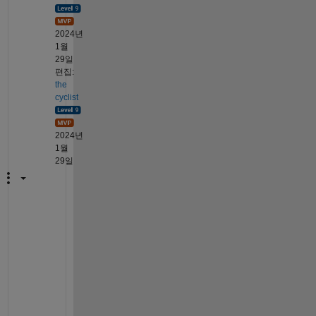
2024년
1월
29일
편집:
the
cyclist
2024년
1월
29일
W
h
a
t 
c
o
m