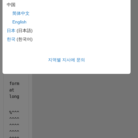
中国
[y1] 
= 
简体中文
ADDE
English
(t,y
日本
(日本語)
)
한국
(한국어)
y1 = 
zero
s(si
지역별 지사에 문의
ze(y
));
form
at 
long
%^^^
^^^^
^^^^
^^^^