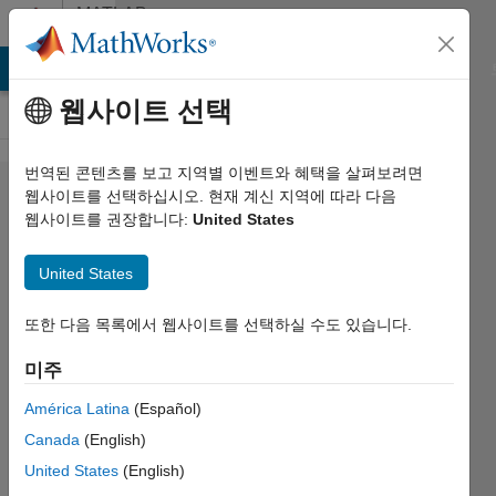
콘텐츠로 바로 가기
MATLAB
Answers
MATLAB Answers
File Exchange
Cody
AI Chat Playground
웹사이트 선택
번역된 콘텐츠를 보고 지역별 이벤트와 혜택을 살펴보려면
Could
웹사이트를 선택하십시오. 현재 계신 지역에 따라 다음
웹사이트를 권장합니다:
United States
anyone
help
United States
me
with an
또한 다음 목록에서 웹사이트를 선택하실 수도 있습니다.
error
미주
in my
América Latina
(Español)
code?
Canada
(English)
United States
(English)
Thobias