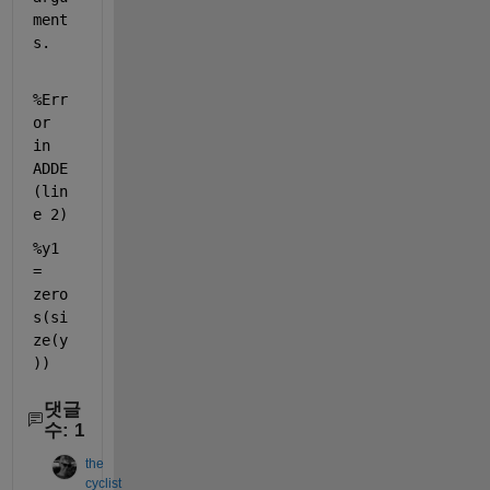
ment
s.
%Err
or 
in 
ADDE 
(lin
e 2)
%y1 
= 
zero
s(si
ze(y
))
댓글
수: 1
the
cyclist