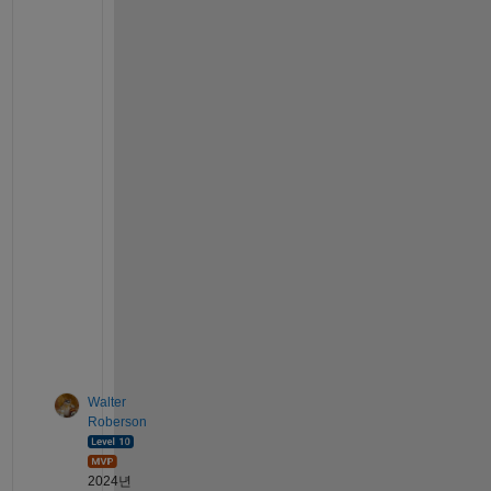
w 
e
x
p
l
a
i
n
i
n
g 
w
h
y
)
.
Walter
Roberson
2024년