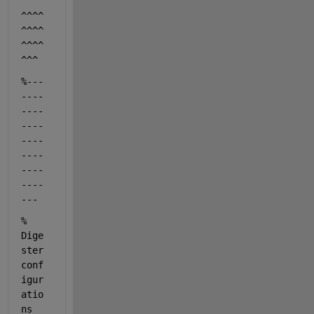
^^^^
^^^^
^^^^
^^^^
^^^
%---
----
----
----
----
----
----
----
---
% 
Dige
ster 
conf
igur
atio
ns 