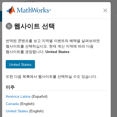
콘텐츠로 바로 가기
MATLAB
Answers
MATLAB Answers
File Exchange
Cody
AI Chat Playground
웹사이트 선택
번역된 콘텐츠를 보고 지역별 이벤트와 혜택을 살펴보려면
Simulink
웹사이트를 선택하십시오. 현재 계신 지역에 따라 다음
웹사이트를 권장합니다:
United States
crashes
very
United States
often
during
또한 다음 목록에서 웹사이트를 선택하실 수도 있습니다.
normal
미주
work
América Latina
(Español)
Canada
(English)
Eirik
United States
(English)
Nordeng