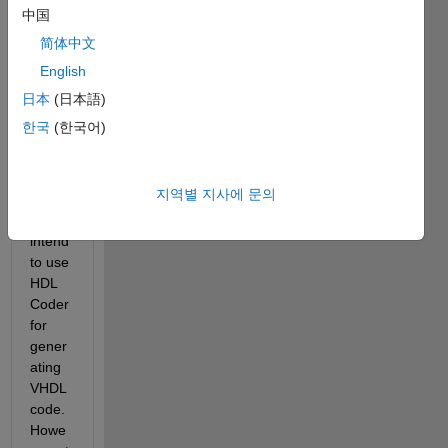
digital 
中国
syste
简体中文
m for 
English
an 
FPGA
日本
(日本語)
. After 
한국
(한국어)
fixed-
point 
conve
지역별 지사에 문의
rsion, 
I 
intend 
to use 
HDL 
Coder 
for 
gener
ating 
VHDL 
code. 
Howe