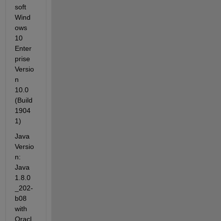
soft 
Wind
ows 
10 
Enter
prise 
Versio
n 
10.0 
(Build 
1904
1)
Java 
Versio
n: 
Java 
1.8.0
_202-
b08 
with 
Oracl