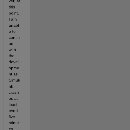
ver, at 
this 
point, 
I am 
unabl
e to 
contin
ue 
with 
the 
devel
opme
nt as 
Simuli
nk 
crash
es at 
least 
evert 
five 
minut
es. 