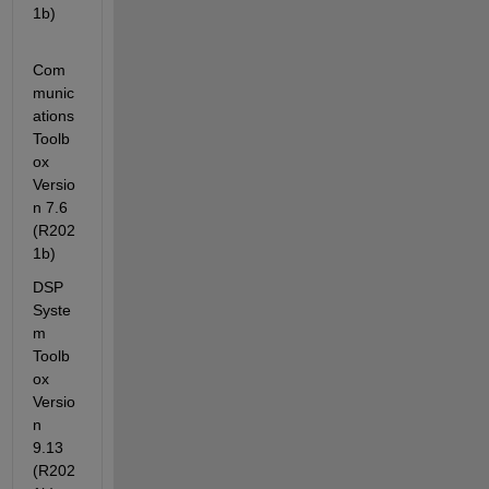
1b)
Com
munic
ations 
Toolb
ox                                
Versio
n 7.6         
(R202
1b)
DSP 
Syste
m 
Toolb
ox                                    
Versio
n 
9.13        
(R202