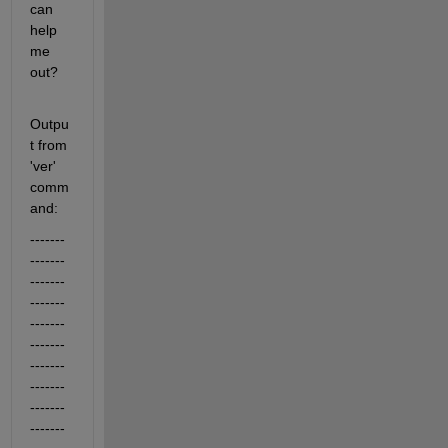
can 
help 
me 
out?
Outpu
t from 
'ver' 
comm
and:
-------
-------
-------
-------
-------
-------
-------
-------
-------
-------