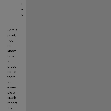
u
e
s
.
At this 
point, 
I do 
not 
know 
how 
to 
proce
ed. Is 
there 
for 
exam
ple a 
crash 
report 
that 