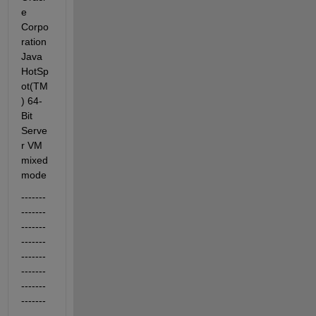
e 
Corpo
ration 
Java 
HotSp
ot(TM
) 64-
Bit 
Serve
r VM 
mixed 
mode
-------
-------
-------
-------
-------
-------
-------
-------
-------