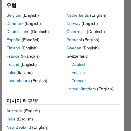
2023 11월
유럽
21
1 답변
Belgium
(English)
Netherlands
(English)
업데이트
Denmark
(English)
Norway
(English)
시간: 2023
Deutschland
(Deutsch)
Österreich
(Deutsch)
11월 22
España
(Español)
Portugal
(English)
조회 수:
70 (30일)
Finland
(English)
Sweden
(English)
France
(Français)
Switzerland
Ireland
(English)
Deutsch
이전 댓글
Italia
(Italiano)
English
표시
Luxembourg
(English)
Français
United Kingdom
(English)
I am 
아시아 태평양
using 
Simuli
Australia
(English)
nk to 
India
(English)
desig
New Zealand
(English)
n a 