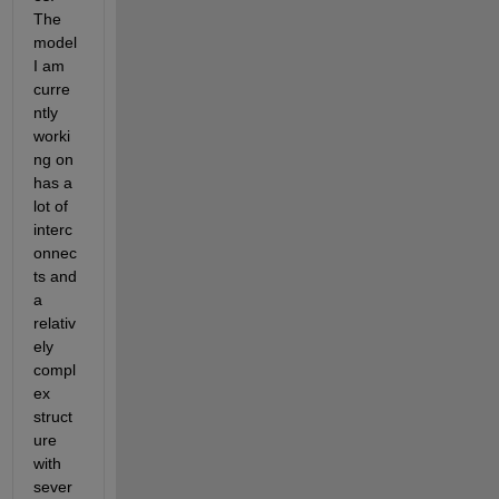
The 
model 
I am 
curre
ntly 
worki
ng on 
has a 
lot of 
interc
onnec
ts and 
a 
relativ
ely 
compl
ex 
struct
ure 
with 
sever