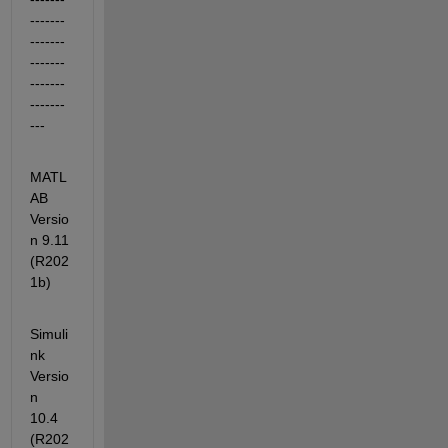
-------
-------
-------
-------
-------
---
MATL
AB                                                
Versio
n 9.11        
(R202
1b)
Simuli
nk                                              
Versio
n 
10.4        
(R202