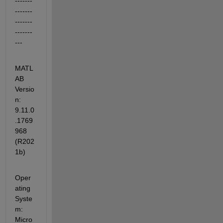
-------
-------
-------
-------
---
MATL
AB 
Versio
n: 
9.11.0
.1769
968 
(R202
1b)
Oper
ating 
Syste
m: 
Micro