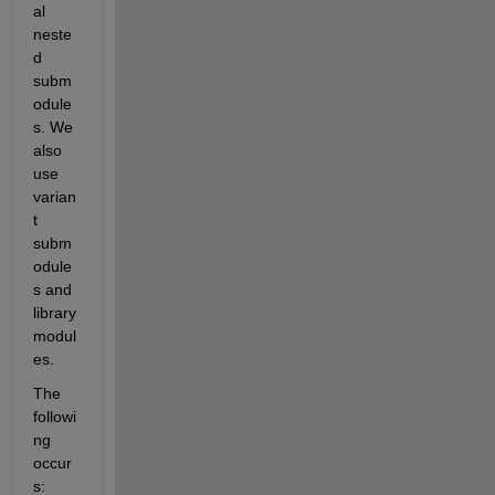
al 
neste
d 
subm
odule
s. We 
also 
use 
varian
t 
subm
odule
s and 
library 
modul
es. 
The 
followi
ng 
occur
s: 