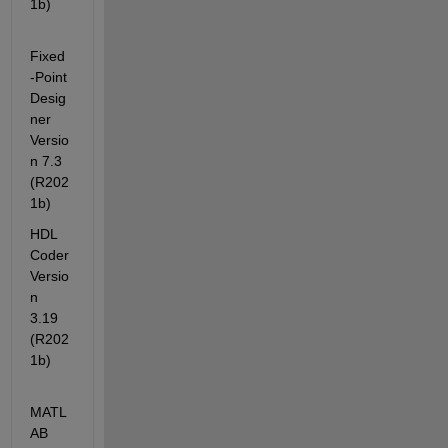
1b)
Fixed
-Point 
Desig
ner                                  
Versio
n 7.3         
(R202
1b)
HDL 
Coder                                             
Versio
n 
3.19        
(R202
1b)
MATL
AB 