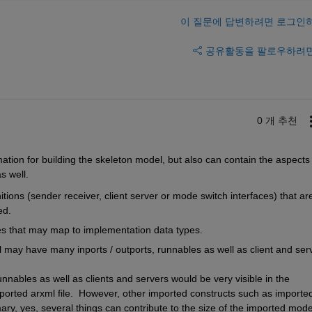
이 질문에 답변하려면 로그인
공유
활동을 팔로우하려
0 개 추천
rmation for building the skeleton model, but also can contain the aspects 
s well.
itions (sender receiver, client server or mode switch interfaces) that are 
ed.
es that may map to implementation data types.
el may have many inports / outports, runnables as well as client and serv
nnables as well as clients and servers would be very visible in the 
orted arxml file.  However, other imported constructs such as imported
ary, yes, several things can contribute to the size of the imported model