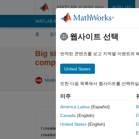
콘텐츠로 바로 가기
MATLAB 도움말 센터
커뮤니티
MATLAB Answers
File Exchange
Cody
AI C
홈
질문하기
답변하기
찾아보기
MA
웹사이트 선택
Big sized autosar software 
번역된 콘텐츠를 보고 지역별 이벤트와 
composer
United States
업데이트 시간: 
Melih
2023 10월 10
1 답변
또한 다음 목록에서 웹사이트를 선택하실
미주
América Latina
(Español)
B
Canada
(English)
D
United States
(English)
D
I created simulink models (slx) from an arxml file
E
creation I checked empty model size, they are ar