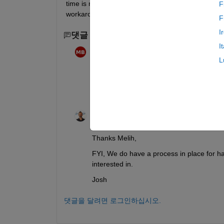
time is now enourmous. Each model only has SR an
F
workaround to this issue. I would expect faster bui
F
I
댓글 수: 3
이전 댓글 1개 표시
I
Melih
2023년 10월 17일
L
Thank you Josh, I opened a ticket; howe
Josh Kahn
2023년 10월 20일
Thanks Melih,
FYI, We do have a process in place for han
interested in. 
Josh
댓글을 달려면 로그인하십시오.