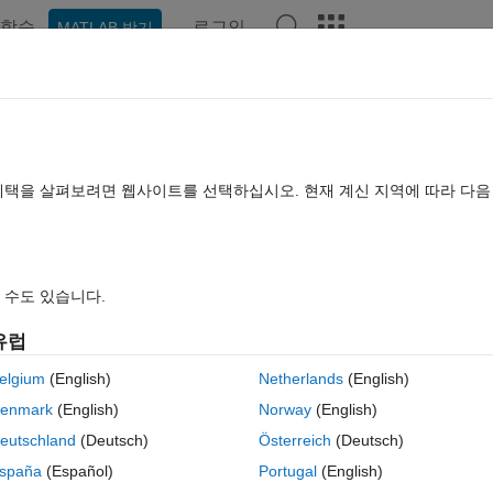
학습
로그인
MATLAB 받기
hat Playground
토론
콘테스트
블로그
게시물
더 보기
TLAB FAQ
더 보기
component after arxml import in syst
혜택을 살펴보려면 웹사이트를 선택하십시오. 현재 계신 지역에 따라 다
2023 10월 20
조회 수: 8 (30일)
 수도 있습니다.
유럽
이전 
elgium
(English)
Netherlands
(English)
enmark
(English)
Norway
(English)
0 개 추천
eutschland
(Deutsch)
Österreich
(Deutsch)
 by using arxml importing that includes more than 10 components. After 
spaña
(Español)
Portugal
(English)
ound 12MB each. That is so weird, also empty model compile time and bu