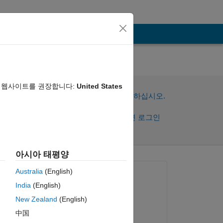
em
음 웹사이트를 권장합니다:
United States
이 질문에 답변하려면 로그인하십시오.
공유
활동을 팔로우하려면 로그인
아시아 태평양
댓글 표시
Australia
(English)
질문:
India
(English)
Melih
New Zealand
(English)
2023년 10월 10일
中国
ild 
답변: