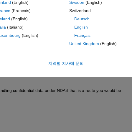
d CS ports, no implementation, all terminated or grounded. Is there a
inland
(English)
Sweden
(English)
ld time and less sized models.  
rance
(Français)
Switzerland
reland
(English)
Deutsch
talia
(Italiano)
English
uxembourg
(English)
Français
United Kingdom
(English)
ver arxml is confidential in this case. 
지역별 지사에 문의
dling confidential data under NDA if that is a route you would be 