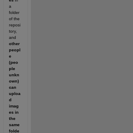
es
in 
a 
folder 
of the 
reposi
tory, 
and
other 
peopl
e 
(peo
ple 
unkn
own) 
can 
uploa
d 
imag
es in 
the 
same 
folde