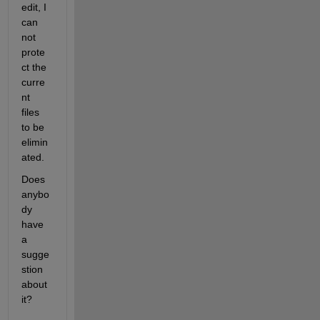
edit, I 
can 
not 
prote
ct the 
curre
nt 
files 
to be 
elimin
ated.
Does 
anybo
dy 
have 
a 
sugge
stion 
about 
it?