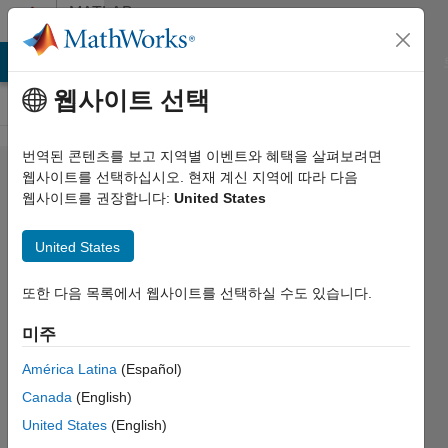
콘텐츠로 바로 가기
MATLAB
Answers
MATLAB Answers
File Exchange
Cody
AI Chat Playground
웹사이트 선택
번역된 콘텐츠를 보고 지역별 이벤트와 혜택을 살펴보려면
Image
웹사이트를 선택하십시오. 현재 계신 지역에 따라 다음
웹사이트를 권장합니다:
United States
repository
web for
United States
3rd
people
또한 다음 목록에서 웹사이트를 선택하실 수도 있습니다.
image
미주
uploads
América Latina
(Español)
Canada
(English)
Josep
United States
(English)
Llobet