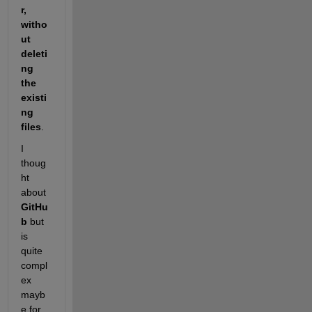
r, 
witho
ut 
deleti
ng 
the 
existi
ng 
files
.
I 
thoug
ht 
about
GitHu
b
but 
is 
quite 
compl
ex 
mayb
e for 