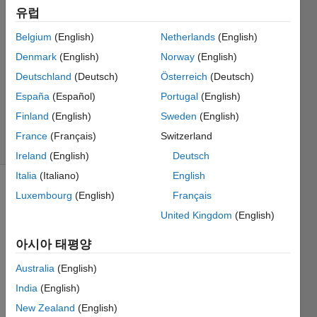
유럽
2023 7월
20
Belgium
(English)
Netherlands
(English)
0 답변
Denmark
(English)
Norway
(English)
업데이트
Deutschland
(Deutsch)
Österreich
(Deutsch)
시간:
España
(Español)
Portugal
(English)
2023 7월
20
Finland
(English)
Sweden
(English)
조회 수: 3
France
(Français)
Switzerland
(30일)
Ireland
(English)
Deutsch
Italia
(Italiano)
English
Luxembourg
(English)
Français
정보
United Kingdom
(English)
이
질문은
아시아 태평양
마감되었습니다.
편집하거나
Australia
(English)
답변을
India
(English)
올리려면
New Zealand
(English)
질문을