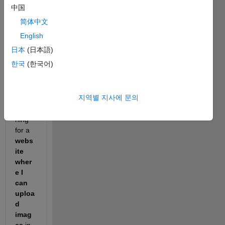
다시
中国
여십시오.
简体中文
English
日本
(日本語)
한국
(한국어)
지역별 지사에 문의
I am 
searc
hing 
for a
webs
ite 
wher
e I 
can 
uploa
d 
imag