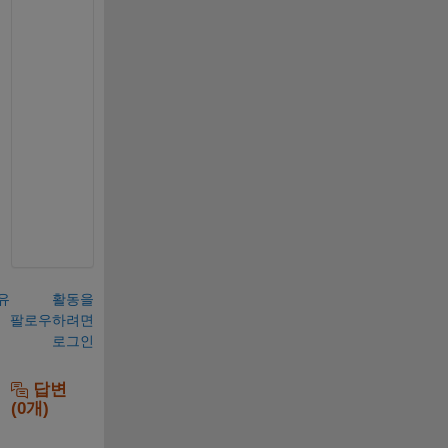
e 
t
h
a
t 
c
l
e
a
r
.
유
활동을
팔로우하려면
로그인
답변
(0개)