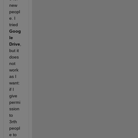
new 
peopl
e. I 
tried
Goog
le 
Drive
, 
but it 
does 
not 
work 
as I 
want: 
if I 
give 
permi
ssion 
to 
3rth 
peopl
e to 