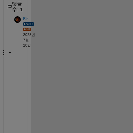
댓글
수: 1
Rik
2023년
7월
20일
H
o
w 
e
x
a
c
t
l
y 