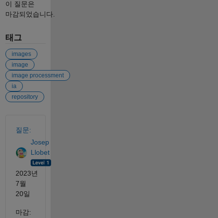
이 질문은
마감되었습니다.
태그
images
image
image processment
ia
repository
참고 항목
질문:
Josep
Llobet
2023년
7월
20일
마감: