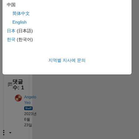
using 
中国
any 
简体中文
exter
English
nal 
pagka
日本
(日本語)
ges 
한국
(한국어)
or 
functi
ons? 
지역별 지사에 문의
Than
ks
댓글
수: 1
Angelo
Yeo
2023년
6월
23일