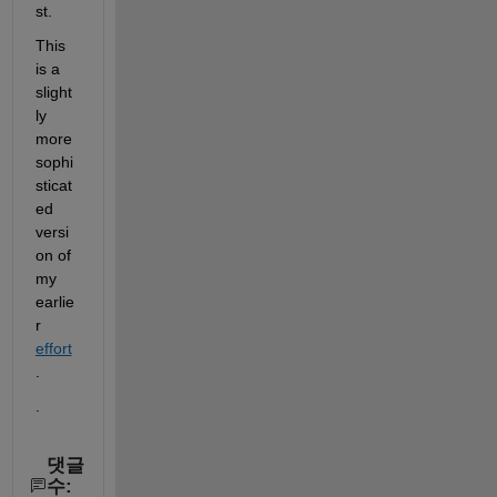
st.  
This 
is a 
slight
ly 
more 
sophi
sticat
ed 
versi
on of 
my 
earlie
r 
effort
.  
.
댓글
수: