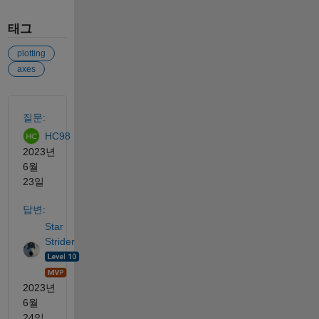
태그
plotting
axes
참고 항목
질문:
HC98
2023년
6월
23일
답변:
Star
Strider
2023년
6월
24일