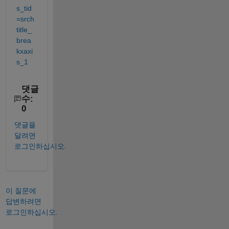
s_tid
=srch
title_
brea
kxaxi
s_1
댓글
수:
0
댓글을
달려면
로그인하십시오.
이 질문에
답변하려면
로그인하십시오.