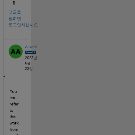
0
댓글을
달려면
로그인하십시오.
Aakash
2023년
6월
23일
You 
can 
refer 
to 
this 
work 
from 