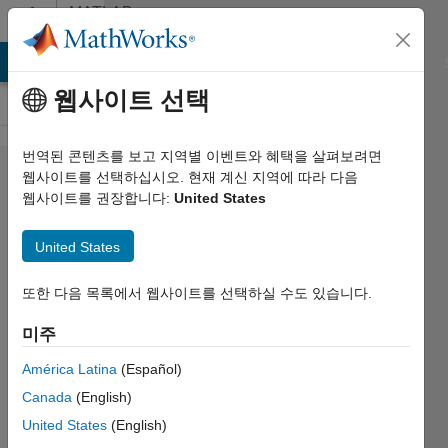
콘텐츠로 바로 가기
MATLAB
Answers
MATLAB Answers
File Exchange
Cody
AI Chat Playground
웹사이트 선택
번역된 콘텐츠를 보고 지역별 이벤트와 혜택을 살펴보려면
Breaking
웹사이트를 선택하십시오. 현재 계신 지역에 따라 다음
웹사이트를 권장합니다:
United States
the axis
of plots
United States
또한 다음 목록에서 웹사이트를 선택하실 수도 있습니다.
HC98
2023 6월
미주
23
2 답변
América Latina
(Español)
업데이트
Canada
(English)
시간: 2023
United States
(English)
6월 24