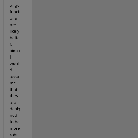
ange 
functi
ons 
are 
likely 
bette
r, 
since 
I 
woul
d 
assu
me 
that 
they 
are 
desig
ned 
to be 
more 
robu