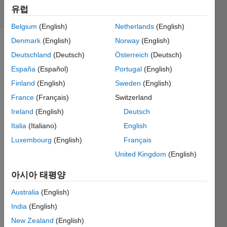
조회 수:
유럽
39 (30일)
Belgium
(English)
Netherlands
(English)
Denmark
(English)
Norway
(English)
Deutschland
(Deutsch)
Österreich
(Deutsch)
España
(Español)
Portugal
(English)
Finland
(English)
Sweden
(English)
France
(Français)
Switzerland
Ireland
(English)
Deutsch
How 
Italia
(Italiano)
English
can I 
do 
Luxembourg
(English)
Français
somet
United Kingdom
(English)
hing 
like 
아시아 태평양
this in 
MATL
Australia
(English)
AB 
India
(English)
witho
New Zealand
(English)
ut 