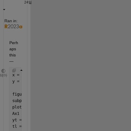
24일
Ran in:
Perh
aps 
this 
— 
x = [linspace(0, 10, 21); linspace(40, 42.5, 21)];
테마
y = [sin(x(1,:)*2*pi*0.11); sin(x(2,:)*2*pi*0.15+2
figure
subplot(1,2,1)
plot(x(1,:), y(1,:))                              
Ax1 = gca;
yt = Ax1.YTick;                                   
tl = Ax1.TickLength(1)*20;