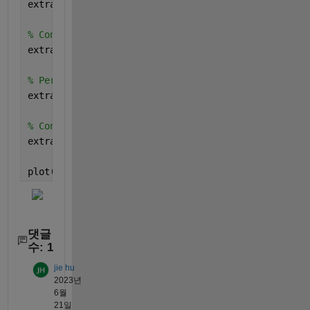
extrap_end = datenum(
'10-Nov-2020 00:20:00'
);
% Convert new timestamps to numerical values
extrap_timestamps = linspace(extrap_start, extrap_e
% Perform linear extrapolation using interp1
extrap_values = interp1(timestamps, values, extrap_
% Convert numerical timestamps back to datetime for
extrap_datetime = datetime(extrap_timestamps, 
'Conv
plot(extrap_datetime, extrap_values)
댓글
수: 1
jie hu
2023년
6월
21일