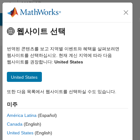
콘텐츠로 바로 가기
MATLAB
Answers
MATLAB Answers
File Exchange
Cody
AI Chat Playground
웹사이트 선택
번역된 콘텐츠를 보고 지역별 이벤트와 혜택을 살펴보려면
The
웹사이트를 선택하십시오. 현재 계신 지역에 따라 다음
웹사이트를 권장합니다:
United States
sample
points
United States
must
be
또한 다음 목록에서 웹사이트를 선택하실 수도 있습니다.
finite.
미주
América Latina
(Español)
jie hu
Canada
(English)
2023 6월
United States
(English)
20