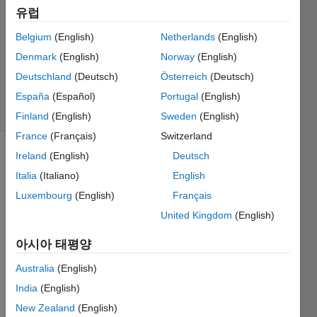
1 답변
유럽
답변
채택됨
Belgium
(English)
Netherlands
(English)
업데이트
Denmark
(English)
Norway
(English)
시간: 2023
Deutschland
(Deutsch)
Österreich
(Deutsch)
6월 21
조회 수:
España
(Español)
Portugal
(English)
18 (30일)
Finland
(English)
Sweden
(English)
France
(Français)
Switzerland
Ireland
(English)
Deutsch
Italia
(Italiano)
English
Luxembourg
(English)
Français
United Kingdom
(English)
아시아 태평양
data_origin.csv
Australia
(English)
I like 
India
(English)
to 
New Zealand
(English)
interp