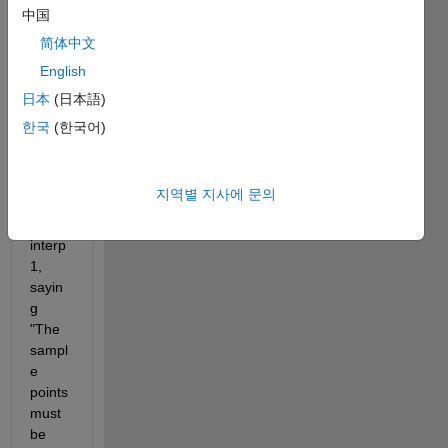
olate 
中国
a 
简体中文
sampl
English
e 
data 
日本
(日本語)
on a 
한국
(한국어)
new 
timeli
ne by 
지역별 지사에 문의
usein
g 
interp
1, 
sayin
g 
"The 
sampl
e 
points 
must 
be 