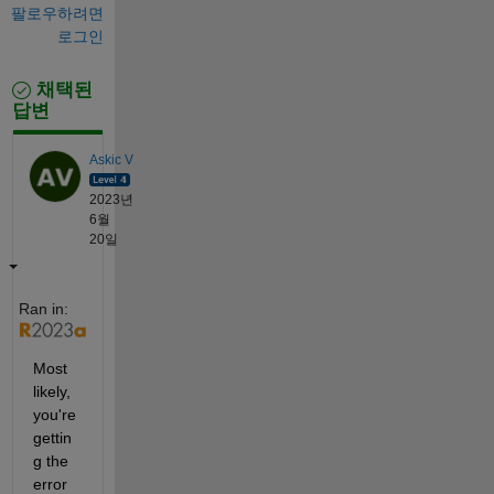
팔로우하려면
로그인
채택된
답변
Askic V
2023년
6월
20일
Ran in:
Most 
likely, 
you're 
gettin
g the 
error 