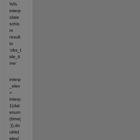
%% 
interp
olate 
schis
m 
result 
to 
'obs_t
ide_ti
me'
interp
_elev 
= 
interp
1(dat
enum
(time(
:)),do
uble(
elev(: