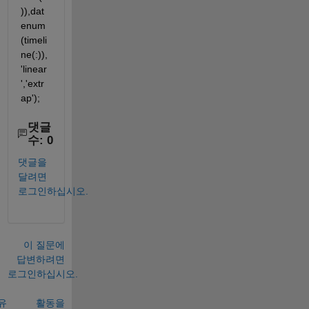
)),dat
enum
(timeli
ne(:)),
'linear
','extr
ap');
댓글
수: 0
댓글을
달려면
로그인하십시오.
이 질문에
답변하려면
로그인하십시오.
유
활동을