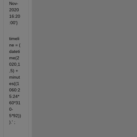
Nov-
2020 
16:20
:00'}
timeli
ne = ( 
dateti
me(2
020,1
,5) + 
minut
es((1
060:2
5:24*
60*31
0-
5*92)) 
).' ;