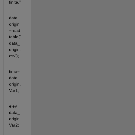
finite."
data_
origin
=read
table('
data_
origin.
csv');
time=
data_
origin.
Var1;
elev=
data_
origin.
Var2;