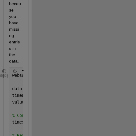
becau
se 
you 
have 
missi
ng 
entrie
s in 
the 
data.
websave(
"filename.csv"
,
"https://www.mathworks.com/m
테마
data_origin = readtable(
"filename.csv"
);
timeData = data_origin.Var1;
values = data_origin.Var2;
% Convert datetime to numerical values
timestamps = datenum(timeData);
% Remove NaN or Inf values from the arrays