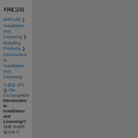
카테고리
MATLAB
Installation
and
Licensing
Installing
Products
Introduction
to
Installation
and
Licensing
도움말 센터
및
File
Exchange
에서
Introduction
to
Installation
and
Licensing
에
대해 자세히
알아보기