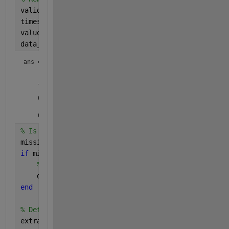
validIndices = isfinite(timestamps);
timestamps = timestamps(validIndices);
values = values(validIndices);
data_origin(188:190,:)
ans = 
3×2 table
Var1
Var2
____________________
____
    08-Jan-2020 23:35:00    0.44

                     NaT    0.47

% Is there missing entries in the data:
missing_entries = any(isnat(data_origin.Var1) | isn
if 
missing_entries
% remove mising entries
    data_origin = rmmissing(data_origin);
end
% Define new extrapolation range
extrap_start = datenum(
'05-Jan-2020 17:10:00'
);