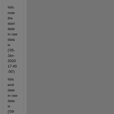
%% 
note 
the 
start 
date 
in raw 
data 
is 
{'05-
Jan-
2020 
17:40
:00'}
%%          
end   
date 
in raw 
data 
is 
{'09-