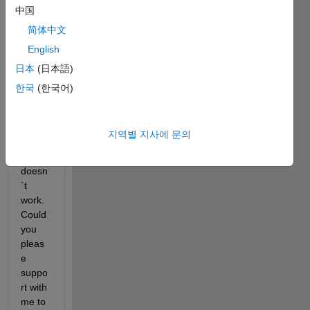
中国
a 
filter. I 
简体中文
need 
English
to plot 
日本
(日本語)
the 
FFT 
한국
(한국어)
for 
that. I 
tried 
지역별 지사에 문의
a lot 
but it 
doesn
`t 
work. 
Could 
you 
pleas
e 
suppo
rt with 
me to 