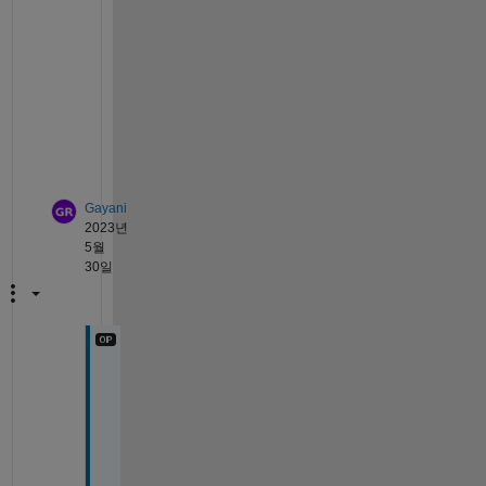
u
n
c
t
i
o
n
. 
Gayani
2023년
5월
30일
I
t 
i
s 
t