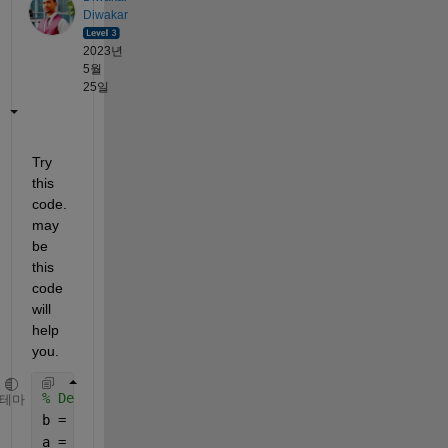
Diwakar
2023년
5월
25일
Try 
this 
code. 
may  
be 
this 
code 
will 
help 
you.
% Define the transfer function coefficients
테마
b = [1, -1];    
% Numerator coefficients
a = [1, 0.5];   
% Denominator coefficients