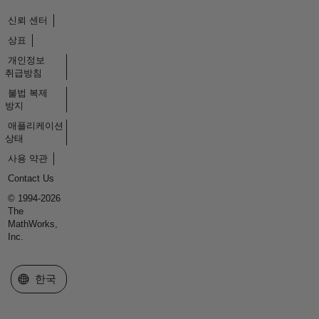
신뢰 센터
상표
개인정보
취급방침
불법 복제
방지
애플리케이션
상태
사용 약관
Contact Us
© 1994-2026
The
MathWorks,
Inc.
웹사이트 선택
한국