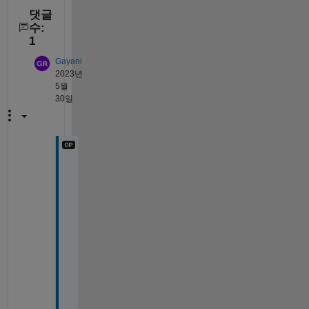
댓글
수:
1
Gayani
2023년
5월
30일
I
t 
r
e
a
l
l
y 
h
e