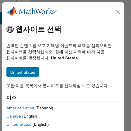
콘텐츠로 바로 가기
MATLAB
Answers
MATLAB Answers
File Exchange
Cody
AI Chat Playground
웹사이트 선택
번역된 콘텐츠를 보고 지역별 이벤트와 혜택을 살펴보려면
How to
웹사이트를 선택하십시오. 현재 계신 지역에 따라 다음
웹사이트를 권장합니다:
United States
Plot FFT
for the
United States
iztrans
function?
또한 다음 목록에서 웹사이트를 선택하실 수도 있습니다.
미주
Gayani
América Latina
(Español)
2023 5월
Canada
(English)
25
1 답변
United States
(English)
업데이트