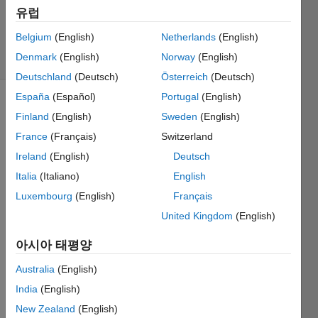
시간: 2023
유럽
5월 30
Belgium
(English)
Netherlands
(English)
조회 수: 2
Denmark
(English)
Norway
(English)
(30일)
Deutschland
(Deutsch)
Österreich
(Deutsch)
España
(Español)
Portugal
(English)
Finland
(English)
Sweden
(English)
France
(Français)
Switzerland
Ireland
(English)
Deutsch
Italia
(Italiano)
English
I have 
receiv
Luxembourg
(English)
Français
ed 
United Kingdom
(English)
the 
invers
아시아 태평양
e z 
Australia
(English)
transf
er 
India
(English)
functi
New Zealand
(English)
on for 