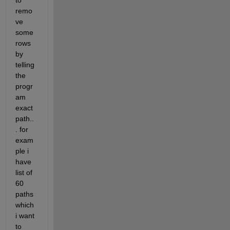
to 
remo
ve 
some 
rows 
by 
telling 
the 
progr
am 
exact 
path..
. for 
exam
ple i 
have 
list of 
60 
paths 
which 
i want 
to 