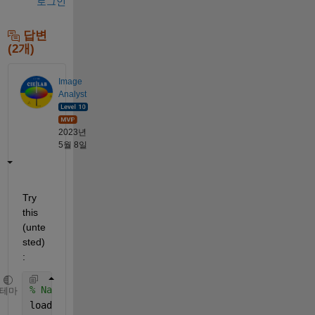
로그인
답변
(2개)
Image
Analyst
2023년
5월 8일
Try 
this 
(unte
sted)
:
% Nahratie tabulky LabelData
테마
load(
'LabelData.mat'
);