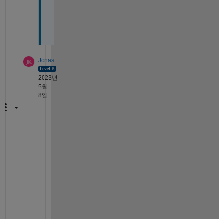
.
.
. 
Jonas
2023년
5월
8일
c
o
u
l
d 
y
o
u 