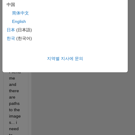
table..
中国
. I 
简体中文
have 
a 
English
table 
日本
(日本語)
where 
한국
(한국어)
the 
first 
colum
지역별 지사에 문의
n is 
image
Filena
me 
and 
there 
are 
paths 
to the 
image
s... i 
need 