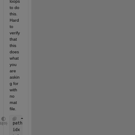
loops 
to do 
this. 
Hard 
to 
verify 
that 
this 
does 
what 
you 
are 
askin
g for 
with 
no 
mat 
file.
pathsToDelete = {
'E:\ADRIAN\BAKALARKA\DATASET\vset
테마
idx = ismember(LabelData.imageFilename, pathsToDel