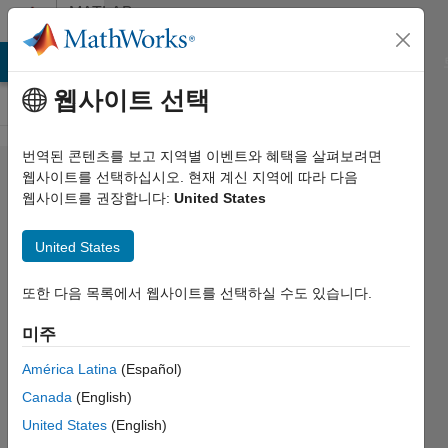
콘텐츠로 바로 가기
MATLAB
Answers
MATLAB Answers
File Exchange
Cody
AI Chat Playground
웹사이트 선택
번역된 콘텐츠를 보고 지역별 이벤트와 혜택을 살펴보려면
How to
웹사이트를 선택하십시오. 현재 계신 지역에 따라 다음
웹사이트를 권장합니다:
United States
remove
rows in
United States
table?
또한 다음 목록에서 웹사이트를 선택하실 수도 있습니다.
Adrian
미주
Kleffler
2023 5월
América Latina
(Español)
8
Canada
(English)
2 답변
United States
(English)
업데이트