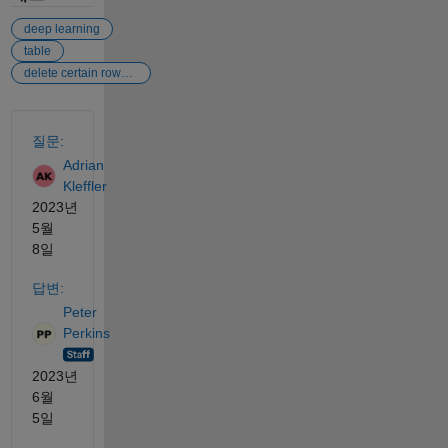
deep learning
table
delete certain rows in table
참고 항목
질문:
Adrian
Kleffler
2023년
5월
8일
답변:
Peter
Perkins
2023년
6월
5일