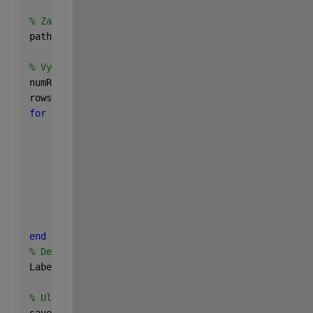
% Zadanie ciest k obrazkom, ktoré chceš vymazať
pathsToDelete = {
'E:\ADRIAN\BAKALARKA\DATASET\vset
% Vymazanie riadkov s danými cestami
numRows = height(LabelData)
rowsToDelete = false(numRows, 1);
for 
k = 1 : length(pathsToDelete)
    thisPath = pathsToDelete{k};
% Check every row in the table for this path.
for 
k2 = 1 : numRows
if 
strcmpi(LabelData.imageFilename{k2}, th
            rowsToDelete(k2) = true;
end
end
end
% Delete the rows we need to
LabelData(rowsToDelete, :) = [];
% Uloženie upravenej tabuľky
save(
'LabelData.mat'
, 
'LabelData'
);