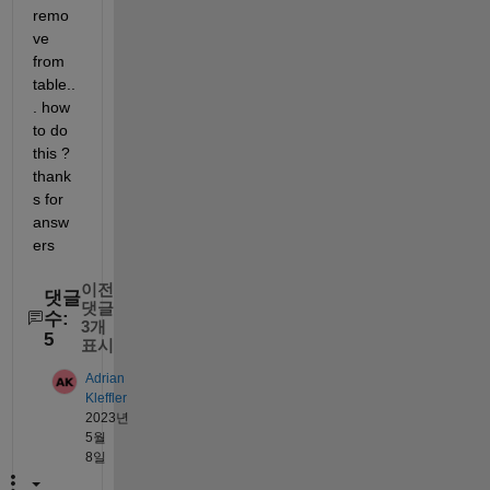
remo
ve 
from 
table..
. how 
to do 
this ? 
thank
s for 
answ
ers 
이전
댓글
댓글
수:
3개
5
표시
Adrian
Kleffler
2023년
5월
8일