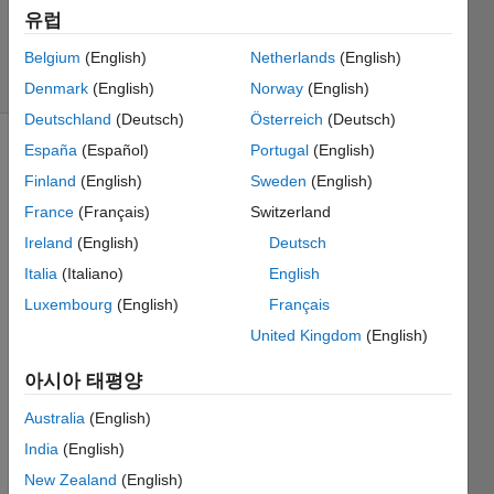
시간: 2023
유럽
6월 5
조회 수: 6
Belgium
(English)
Netherlands
(English)
(30일)
Denmark
(English)
Norway
(English)
Deutschland
(Deutsch)
Österreich
(Deutsch)
España
(Español)
Portugal
(English)
이전 댓글
Finland
(English)
Sweden
(English)
표시
France
(Français)
Switzerland
Ireland
(English)
Deutsch
Hello, 
Italia
(Italiano)
English
I 
Luxembourg
(English)
Français
need 
United Kingdom
(English)
to 
remo
아시아 태평양
ve 
multip
Australia
(English)
le 
India
(English)
rows 
in 
New Zealand
(English)