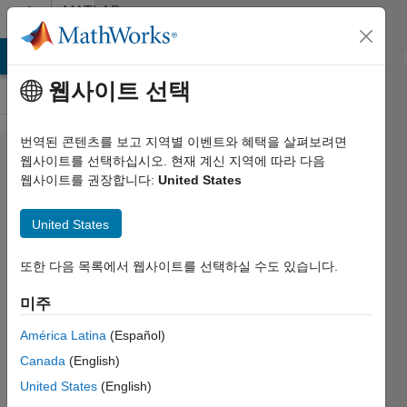
콘텐츠로 바로 가기
MATLAB
Answers
MATLAB Answers
File Exchange
Cody
AI Chat Playground
웹사이트 선택
번역된 콘텐츠를 보고 지역별 이벤트와 혜택을 살펴보려면
How to
웹사이트를 선택하십시오. 현재 계신 지역에 따라 다음
웹사이트를 권장합니다:
United States
compute
sliding or
United States
running
window
또한 다음 목록에서 웹사이트를 선택하실 수도 있습니다.
correlation
미주
coefficient?
América Latina
(Español)
Canada
(English)
Kathleen
United States
(English)
2015 4월