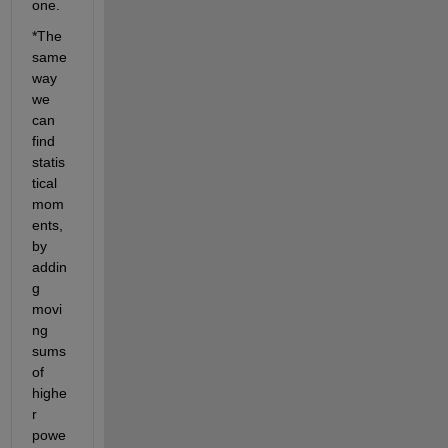
one.
*
The 
same 
way 
we 
can 
find 
statis
tical 
mom
ents, 
by 
addin
g 
movi
ng 
sums 
of 
highe
r 
powe