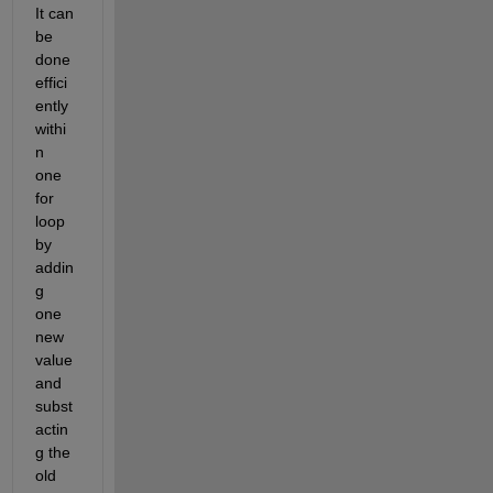
It can 
be 
done 
effici
ently 
withi
n 
one 
for 
loop 
by 
addin
g 
one 
new 
value 
and 
subst
actin
g the 
old 