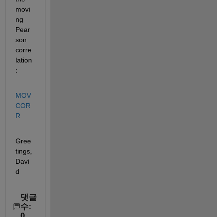
movi
ng 
Pear
son 
corre
lation
:
MOV
COR
R
Gree
tings, 
Davi
d
댓글
수:
0