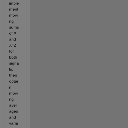
imple
ment 
movi
ng 
sums 
of X 
and 
X^2 
for 
both 
signa
ls, 
then 
obtai
n 
movi
ng 
aver
ages 
and 
varia