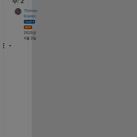
수: 2
Thomas
Koelen
2015년
4월 3일
H
a
v
e 
a 
l
o
o
k 
a
t 
t