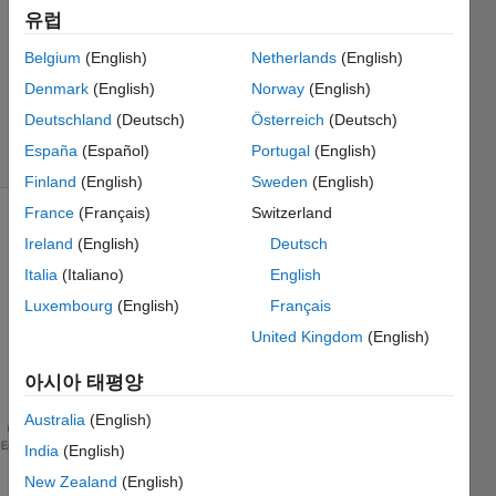
3
유럽
2 답변
업데이트
Belgium
(English)
Netherlands
(English)
시간: 2017
Denmark
(English)
Norway
(English)
12월 21
Deutschland
(Deutsch)
Österreich
(Deutsch)
조회 수:
España
(Español)
Portugal
(English)
28 (30일)
Finland
(English)
Sweden
(English)
France
(Français)
Switzerland
Ireland
(English)
Deutsch
Italia
(Italiano)
English
Luxembourg
(English)
Français
United Kingdom
(English)
Dear 
collea
아시아 태평양
gues,
Australia
(English)
 I 
want to compute the sliding or running window co
테마
India
(English)
New Zealand
(English)