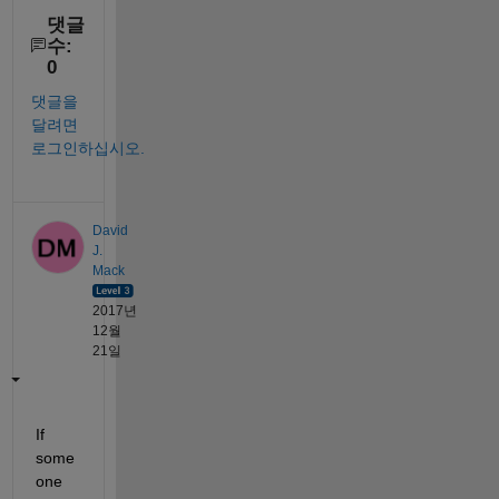
댓글
수:
0
댓글을
달려면
로그인하십시오.
David
J.
Mack
2017년
12월
21일
If 
some
one 