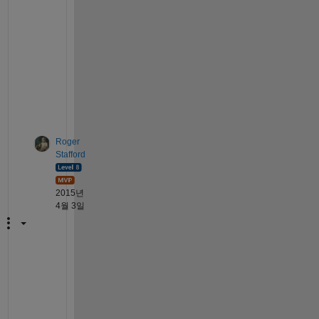
a
n
a
l
y
s
i
s
Roger
Stafford
2015년
4월 3일
S
e
e 
m