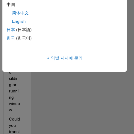
中国
简体中文
English
t=n,n
+1,n+
日本
(日本語)
2,n+3
한국
(한국어)
，......
。 n 
mean
지역별 지사에 문의
s the 
length 
of 
sildin
g or 
runni
ng 
windo
w.
Could 
you 
transl