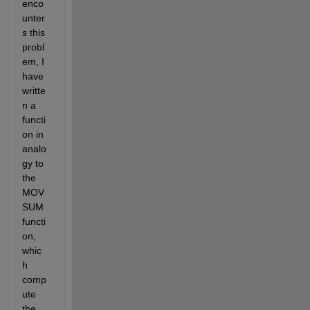
enco
unter
s this 
probl
em, I 
have 
writte
n a 
functi
on in 
analo
gy to 
the 
MOV
SUM 
functi
on, 
whic
h 
comp
ute 
the 