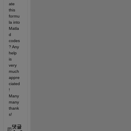
ate 
this 
formu
la into 
Matla
d 
codes
? Any 
help 
is 
very 
much 
appre
ciated
! 
Many 
many 
thank
s!
댓글