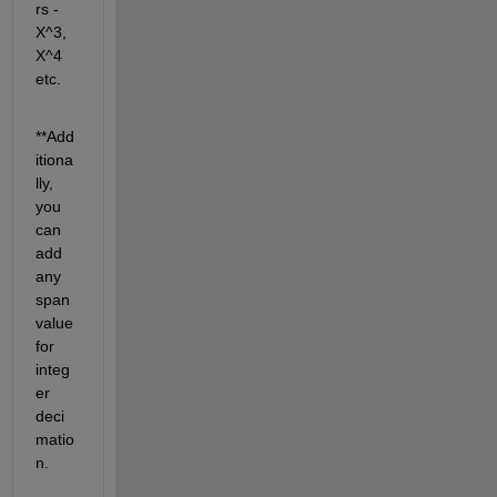
rs - 
X^3, 
X^4 
etc.
*
*Add
itiona
lly, 
you 
can 
add 
any 
span 
value 
for 
integ
er 
deci
matio
n.