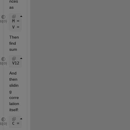
nces 
as
M = sum(X)/windowLen;
테마
V = ( sum(X^2) - sum(X)^2 )/windowLen;
Then 
find 
sum
V12 =  sum( (X1-M1)*(X2-M2) );
테마
And 
then 
slidin
g 
corre
lation 
itself:
C = V12 / sqrt(V1*V2);
테마