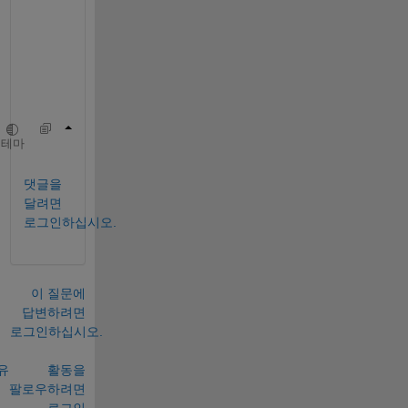
h
r
e
a
d
:
   http://www.mathworks.com/matlabcentral/an
테마
댓글을
달려면
로그인하십시오.
이 질문에
답변하려면
로그인하십시오.
유
활동을
팔로우하려면
로그인