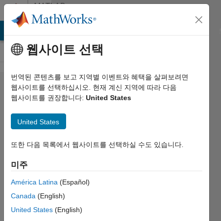
콘텐츠로 바로 가기
MATLAB
Answers
MATLAB Answers
File Exchange
Cody
AI Chat Playground
웹사이트 선택
번역된 콘텐츠를 보고 지역별 이벤트와 혜택을 살펴보려면
Calling
웹사이트를 선택하십시오. 현재 계신 지역에 따라 다음
웹사이트를 권장합니다:
United States
dll in
protected
United States
model.
또한 다음 목록에서 웹사이트를 선택하실 수도 있습니다.
Quentin
미주
Coret
2023 3월
América Latina
(Español)
30
Canada
(English)
1 답변
United States
(English)
답변