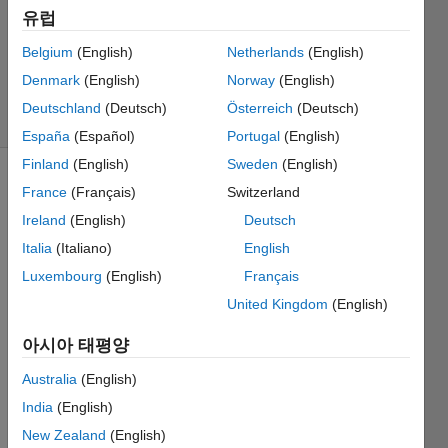
채택됨
유럽
업데이트
Belgium
(English)
Netherlands
(English)
시간: 2023
3월 30
Denmark
(English)
Norway
(English)
조회 수: 4
Deutschland
(Deutsch)
Österreich
(Deutsch)
(30일)
España
(Español)
Portugal
(English)
Finland
(English)
Sweden
(English)
France
(Français)
Switzerland
Ireland
(English)
Deutsch
Italia
(Italiano)
English
Luxembourg
(English)
Français
Hello,
United Kingdom
(English)
아시아 태평양
I've 
been 
Australia
(English)
trying 
India
(English)
to call 
New Zealand
(English)
a .dll 