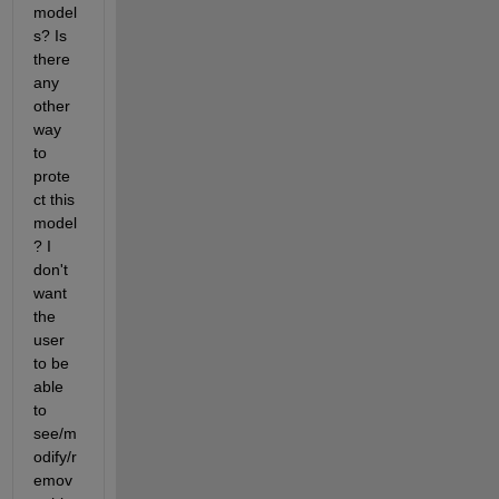
model
s? Is 
there 
any 
other 
way 
to 
prote
ct this 
model
? I 
don't 
want 
the 
user 
to be 
able 
to 
see/m
odify/r
emov