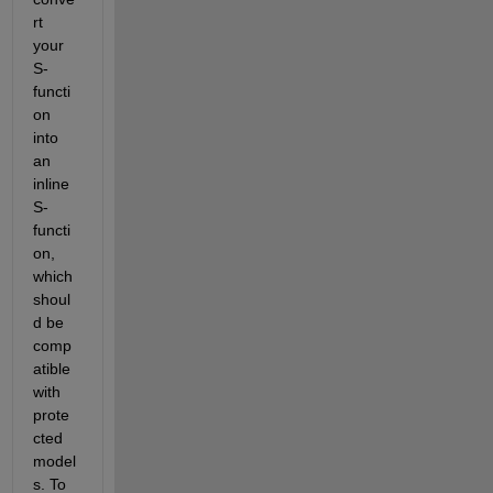
rt 
your 
S-
functi
on 
into 
an 
inline 
S-
functi
on, 
which 
shoul
d be 
comp
atible 
with 
prote
cted 
model
s. To 