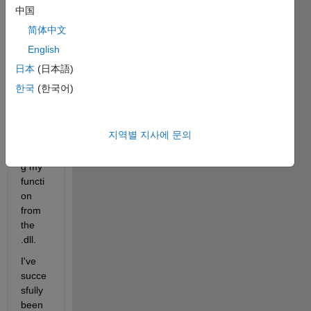
from 
中国
a 
简体中文
prote
English
cted 
model
日本
(日本語)
, but it 
한국
(한국어)
doesn
't 
seem 
지역별 지사에 문의
to be 
callin
g my 
functi
on 
from 
the 
.dll.
I've 
succe
sfully 
been 