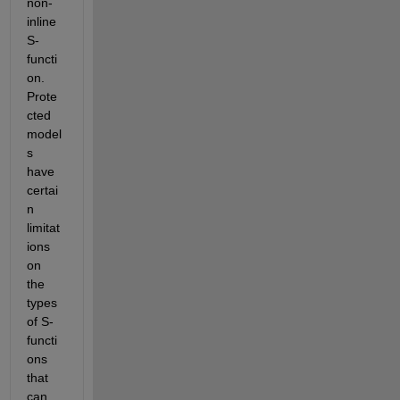
non-
inline 
S-
functi
on. 
Prote
cted 
model
s 
have 
certai
n 
limitat
ions 
on 
the 
types 
of S-
functi
ons 
that 
can 