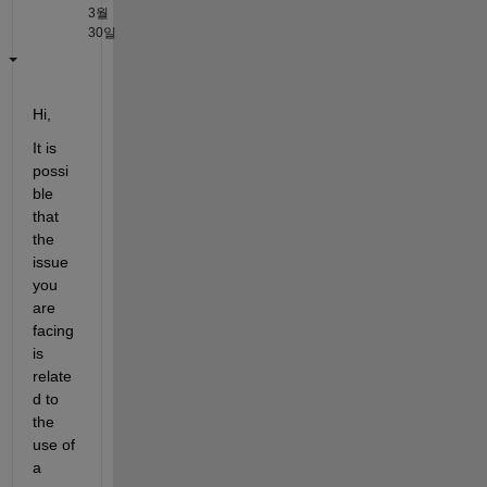
3월
30일
Hi,
It is 
possi
ble 
that 
the 
issue 
you 
are 
facing 
is 
relate
d to 
the 
use of 
a 