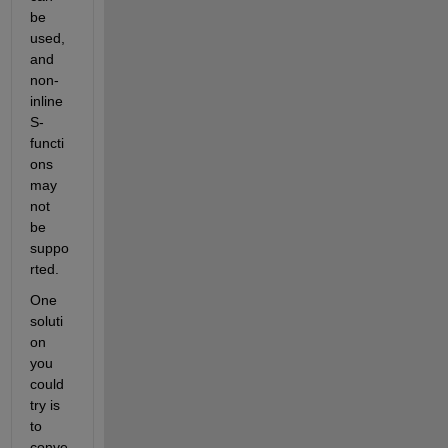
be 
used, 
and 
non-
inline 
S-
functi
ons 
may 
not 
be 
suppo
rted.
One 
soluti
on 
you 
could 
try is 
to 
conve