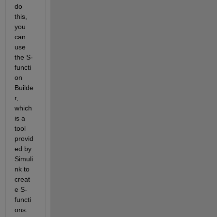
do 
this, 
you 
can 
use 
the S-
functi
on 
Builde
r, 
which 
is a 
tool 
provid
ed by 
Simuli
nk to 
creat
e S-
functi
ons.