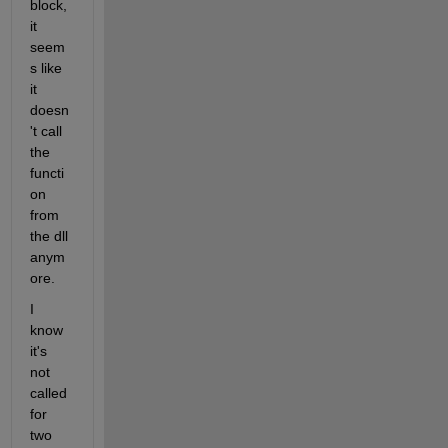
block, 
it 
seem
s like 
it 
doesn
't call 
the 
functi
on 
from 
the dll 
anym
ore.
I 
know 
it's 
not 
called 
for 
two 