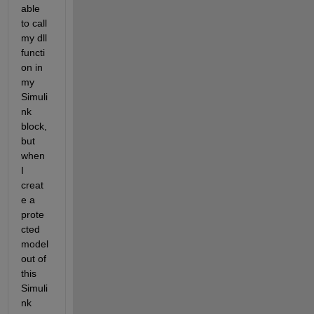
able 
to call 
my dll 
functi
on in 
my 
Simuli
nk 
block, 
but 
when 
I 
creat
e a 
prote
cted 
model 
out of 
this 
Simuli
nk 