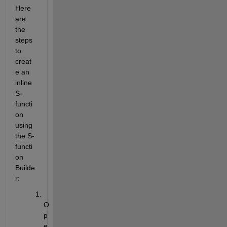
Here 
are 
the 
steps 
to 
creat
e an 
inline 
S-
functi
on 
using 
the S-
functi
on 
Builde
r:
O
p
e