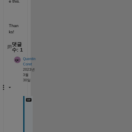
e this.
Than
ks!
댓글
수: 1
Quentin
Coret
2023년
3월
30일
I 
t
h
i