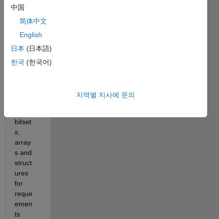
中国
in 
which 
简体中文
I can 
English
expre
日本
(日本語)
ss 
custo
한국
(한국어)
m 
dataty
pes 
지역별 지사에 문의
such 
as 
bitset
s, 
array
s and 
struct
ures 
for 
requir
emen
ts 