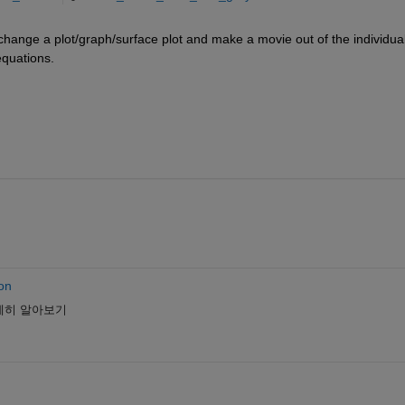
hange a plot/graph/surface plot and make a movie out of the individual
 equations.
on
세히 알아보기