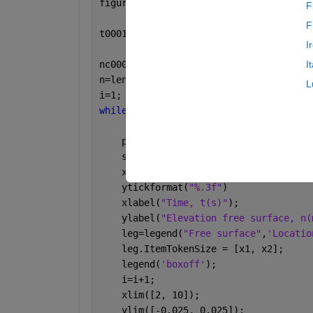
figure()
F
F
t0001= [  -2  -1.9  -1.8  -1.7  -1.6  
I
nc0001_1 = [  -0.99767992  -0.88465003
I
n=length(t0001);
L
i=1;
while 
i<n
    p=plot(t0001(1:i),nc0001_1(1:i));
    set(gca,
'FontSize'
,FS)
    xtickformat(
"%.1f"
)
    ytickformat(
"%.3f"
)
    xlabel(
"Time, t(s)"
);
    ylabel(
"Elevation free surface, n(
    leg=legend(
"Free surface"
,
'Locatio
    leg.ItemTokenSize = [x1, x2];
    legend(
'boxoff'
); 
    i=i+1;
    xlim([2, 10]);
    ylim([-0.025, 0.025]);