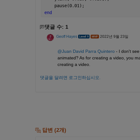
    pause(0.01);
end
댓글 수: 1
Geoff Hayes
2022년 9월 23일
@Juan David Parra Quintero
 - I don't se
animated? As for creating a video, you m
creating a video.
댓글을 달려면 로그인하십시오.
답변 (2개)