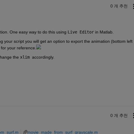
0 개 추천
tion. One easy way to do this using 
Live Editor
 in Matlab.
ng your script you will get an option to export the animation (bottom left 
 for your reference.
change the 
xlim 
accordingly.
0 개 추천
om_surf.m
movie_made_from_surf_grayscale.m