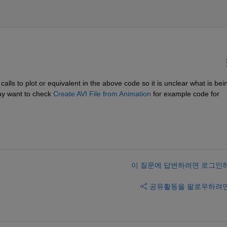
e calls to plot or equivalent in the above code so it is unclear what is bein
ay want to check 
Create AVI File from Animation
 for example code for 
이 질문에 답변하려면 로그인
공유
활동을 팔로우하려