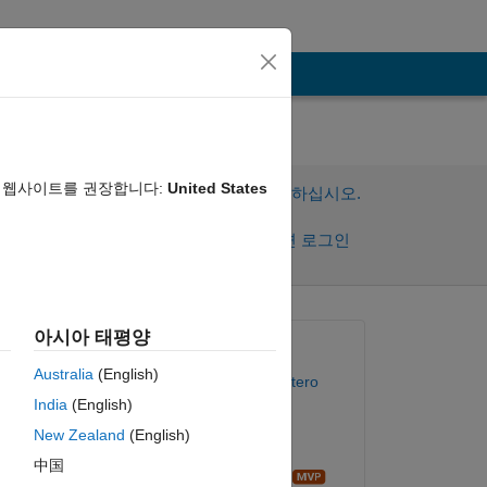
?
음 웹사이트를 권장합니다:
United States
이 질문에 답변하려면 로그인하십시오.
공유
활동을 팔로우하려면 로그인
아시아 태평양
질문:
Australia
(English)
Juan David Parra Quintero
India
(English)
2022년 9월 23일
New Zealand
(English)
답변:
中国
Image Analyst
복사