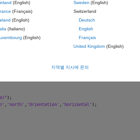
inland
(English)
Sweden
(English)
rance
(Français)
Switzerland
-1.5  -1.4  -1.3  -1.2  -1.1  -1  -0.9  -0.8  -0.7  -0.6
reland
(English)
Deutsch
  -0.50773837  0.02062628  0.54283833  0.90312743  0.994
talia
(Italiano)
English
uxembourg
(English)
Français
United Kingdom
(English)
지역별 지사에 문의
m)"
);
n'
,
'north'
,
'Orientation'
,
'horizontal'
);