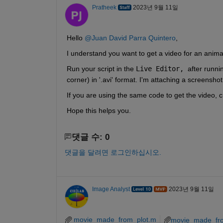
Pratheek
2023년 9월 11일
Hello 
@Juan David Parra Quintero
,
I understand you want to get a video for an anima
Run your script in the 
Live Editor, 
after runni
corner) in '.avi' format. I'm attaching a screenshot
If you are using the same code to get the video, 
Hope this helps you.
댓글 수: 0
댓글을 달려면 로그인하십시오.
Image Analyst
2023년 9월 11일
movie_made_from_plot.m
movie_made_fr