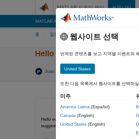
콘텐츠로 바로 가기
MATLAB 도움말 센터
커뮤니티
MATLAB Answers
File Exchange
Cody
AI C
홈
질문하기
답변하기
찾아보기
MA
웹사이트 선택
Hello everyone How could I g
번역된 콘텐츠를 보고 지역별 이벤트와 
United States
Juan David Parra Quintero
2022 9월 23
2 
또한 다음 목록에서 웹사이트를 선택하실
미주
América Latina
(Español)
B
Canada
(English)
D
Hello everyone How could I get a video of the foll
United States
(English)
D
suggestion would be appreciated. Greetings. 
E