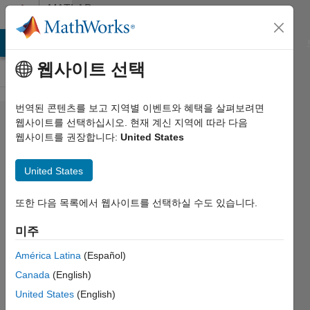
콘텐츠로 바로 가기
MATLAB
Answers
MATLAB Answers
File Exchange
Cody
AI Chat Playground
웹사이트 선택
번역된 콘텐츠를 보고 지역별 이벤트와 혜택을 살펴보려면
How to
웹사이트를 선택하십시오. 현재 계신 지역에 따라 다음
웹사이트를 권장합니다:
United States
find text
structure
United States
within
string
또한 다음 목록에서 웹사이트를 선택하실 수도 있습니다.
array?
미주
América Latina
(Español)
Mark
Canada
(English)
Golberg
United States
(English)
2022 8월