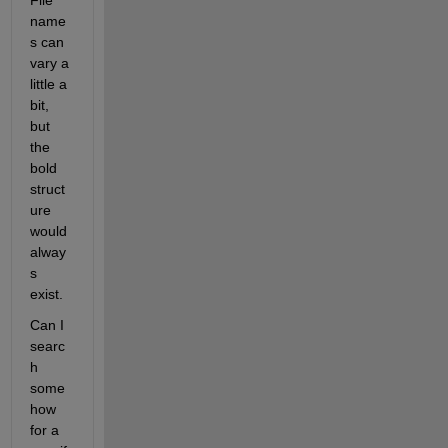
File 
name
s can 
vary a 
little a 
bit, 
but 
the 
bold 
struct
ure 
would 
alway
s 
exist.
Can I 
searc
h 
some
how 
for a 