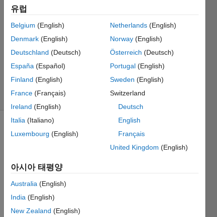
유럽
15
2 답변
Belgium
(English)
Netherlands
(English)
답변
Denmark
(English)
Norway
(English)
채택됨
Deutschland
(Deutsch)
Österreich
(Deutsch)
업데이트
시간: 2022
España
(Español)
Portugal
(English)
8월 15
Finland
(English)
Sweden
(English)
조회 수: 4
France
(Français)
Switzerland
(30일)
Ireland
(English)
Deutsch
Italia
(Italiano)
English
Luxembourg
(English)
Français
United Kingdom
(English)
아시아 태평양
Hello,
Australia
(English)
India
(English)
pleas
New Zealand
(English)
e see 