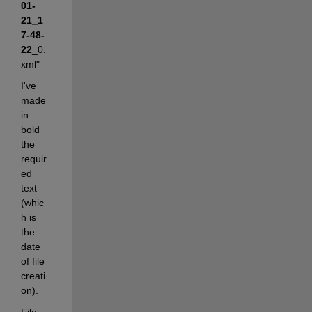
01-
21_1
7-48-
22
_0.
xml"
I've 
made 
in 
bold 
the 
requir
ed 
text 
(whic
h is 
the 
date 
of file 
creati
on).