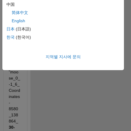
中国
below 
an 
简体中文
exam
English
ple of 
日本
(日本語)
file 
name
한국
(한국어)
s I 
have:
지역별 지사에 문의
"moo
se_0_
-1_6_
Coord
inates
-
8580
_138
864_ 
30-