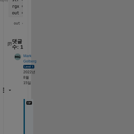
테마
rgx = 
'\d+-\d+-\d+_\d+-\d+-\d+'
;
out = regexp(str,rgx,
'match'
,
'once'
)
out = 
"30-01-21_17-48-22"
댓글
수: 1
Mark
Golberg
2022년
8월
15일
@
S
t
e