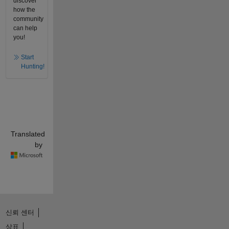
discover
how the
community
can help
you!
Start
Hunting!
Translated
by
신뢰 센터
상표