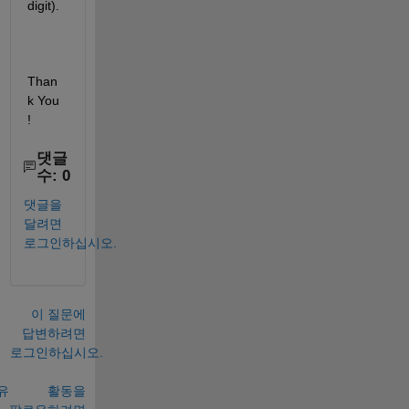
digit).
Than
k You 
!
댓글
수: 0
댓글을
달려면
로그인하십시오.
이 질문에
답변하려면
로그인하십시오.
유
활동을