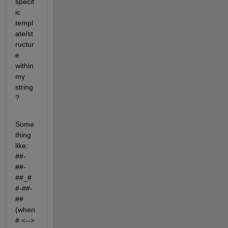
specif
ic 
templ
ate/st
ructur
e 
within 
my 
string
?
Some
thing 
like: 
##-
##-
##_#
#-##-
## 
(when 
# <--> 