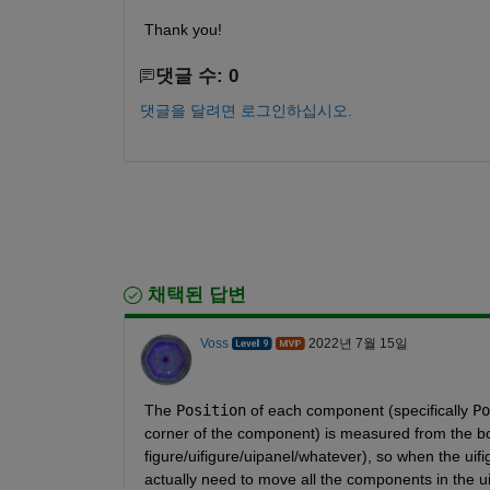
Thank you!
댓글 수: 0
댓글을 달려면 로그인하십시오.
채택된 답변
Voss
2022년 7월 15일
The 
Position
 of each component (specifically 
Po
corner of the component) is measured from the botto
figure/uifigure/uipanel/whatever), so when the uifi
actually need to move all the components in the uif