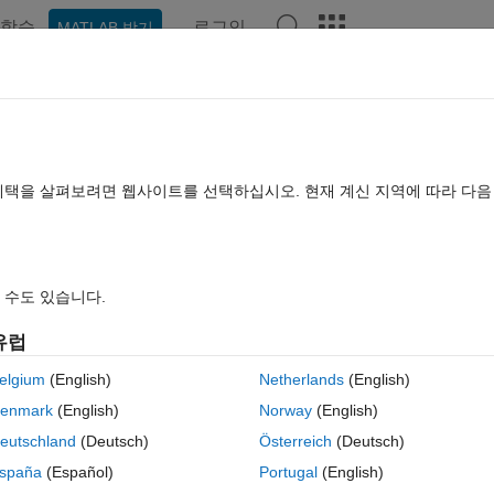
학습
로그인
MATLAB 받기
hat Playground
토론
콘테스트
블로그
게시물
더 보기
TLAB FAQ
더 보기
by a button for to extend the showing
혜택을 살펴보려면 웹사이트를 선택하십시오. 현재 계신 지역에 따라 다
답변 채택됨
업데이트 시간: 2022 7월 15
조회 수: 24 (30일)
 수도 있습니다.
유럽
elgium
(English)
Netherlands
(English)
0 개 추천
MATLAB Online에서 열기
enmark
(English)
Norway
(English)
eutschland
(Deutsch)
Österreich
(Deutsch)
of a MATLAB App by a 
button push.
spaña
(Español)
Portugal
(English)