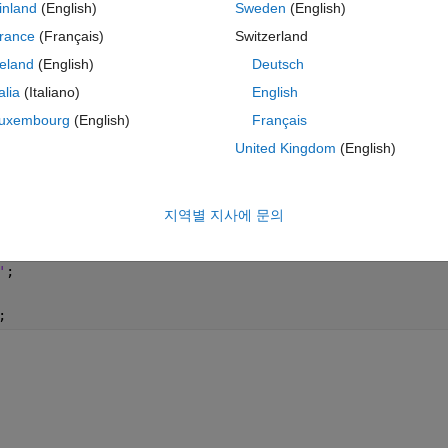
inland
(English)
Sweden
(English)
rance
(Français)
Switzerland
reland
(English)
Deutsch
oes not work properly:
talia
(Italiano)
English
uxembourg
(English)
Français
테마
United Kingdom
(English)
;  
% Exemple : 666   346   588   389 [posX, posY, amplad
+ 150;
지역별 지사에 문의
  
'
;
;