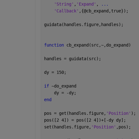
'String'
,
'Expand'
, 
...
'Callback'
,{@cb_expand,true});
guidata(handles.figure,handles);
function 
cb_expand(src,~,do_expand)
handles = guidata(src);
dy = 150;
if 
~do_expand
    dy = -dy;
end
pos = get(handles.figure,
'Position'
);
pos([2 4]) = pos([2 4])+[-dy dy];
set(handles.figure,
'Position'
,pos);