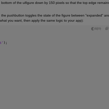
ottom of the uifigure down by 150 pixels so that the top edge remains 
e the pushbutton toggles the state of the figure between "expanded" and
 what you want, then apply the same logic to your app):
테마
s'
);