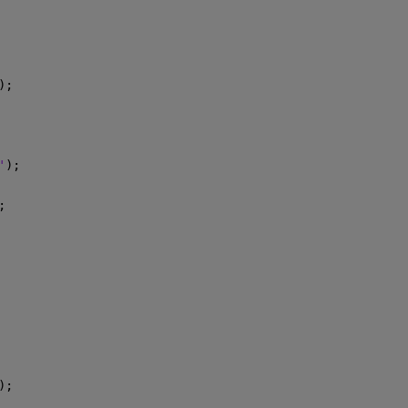
);
'
);
;
);