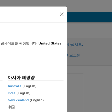
음 웹사이트를 권장합니다:
United States
이 질문에 답변하려면 로그인하십시오.
공유
활동을 팔로우하려면 로그인
아시아 태평양
질문:
Australia
(English)
Josep Llobet
India
(English)
2022년 7월 15일
New Zealand
(English)
답변:
中国
Voss