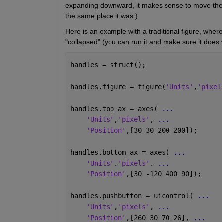
expanding downward, it makes sense to move the b
the same place it was.)
Here is an example with a traditional figure, wher
"collapsed" (you can run it and make sure it does
handles = struct();
handles.figure = figure(
'Units'
,
'pixel
handles.top_ax = axes( 
...
'Units'
,
'pixels'
, 
...
'Position'
,[30 30 200 200]);
handles.bottom_ax = axes( 
...
'Units'
,
'pixels'
, 
...
'Position'
,[30 -120 400 90]);
handles.pushbutton = uicontrol( 
...
'Units'
,
'pixels'
, 
...
'Position'
,[260 30 70 26], 
...