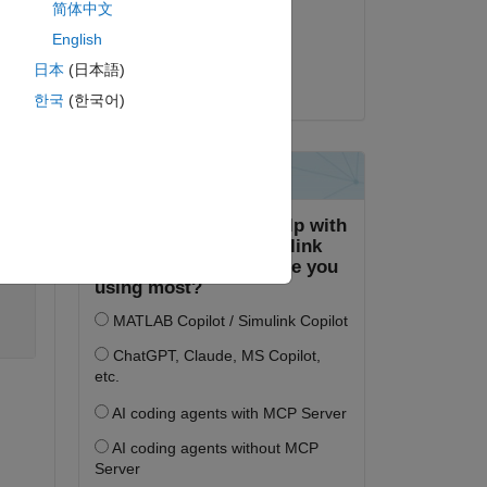
简体中文
2022년 7월 15일
English
채택됨:
日本
(日本語)
Voss
한국
(한국어)
복사
a, llargada]