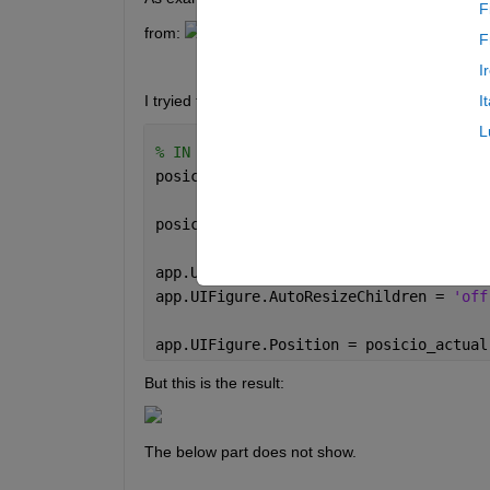
F
from: 
 - to -> 
F
I
I tryied to change the weight of the figure but it d
I
L
% IN THE BUTTON CALLBACK
posicio_actual = app.UIFigure.Position
posicio_actual(4) = posicio_actual(4) 
app.UIFigure.Resize = 
'off'
;          
app.UIFigure.AutoResizeChildren = 
'off
app.UIFigure.Position = posicio_actual
But this is the result:
The below part does not show.