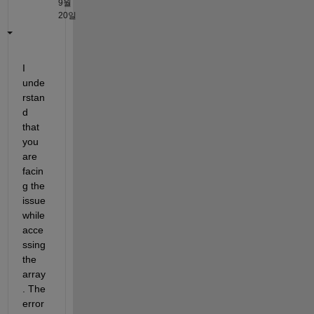
9월
20일
I 
unde
rstan
d 
that 
you 
are 
facin
g the 
issue 
while 
acce
ssing 
the 
array
. 
The 
error 