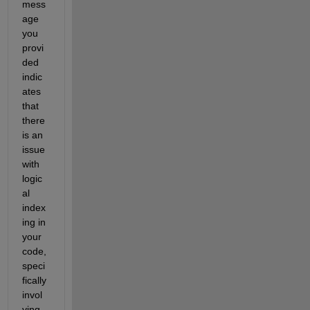
mess
age 
you 
provi
ded 
indic
ates
that 
there 
is an 
issue 
with 
logic
al 
index
ing in 
your 
code, 
speci
fically 
invol
ving 