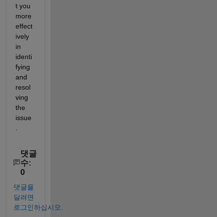
t
 you 
more 
effect
ively 
in 
identi
fying
and 
resol
ving 
the 
issue
.
댓글
수:
0
댓글을
달려면
로그인하십시오.