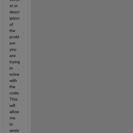
xt or 
descr
iption 
of 
the 
probl
em 
you 
are 
trying 
to 
solve 
with 
the 
code. 
This 
will 
allow 
me 
to 
assis