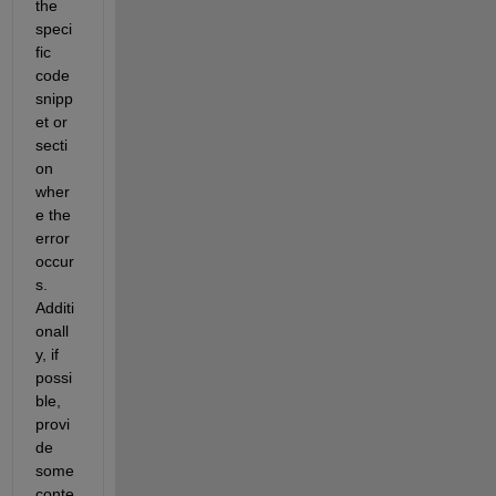
the 
speci
fic 
code 
snipp
et or 
secti
on 
wher
e the 
error 
occur
s. 
Additi
onall
y, if 
possi
ble, 
provi
de 
some 
conte