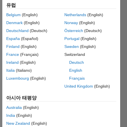
유럽
Belgium
(English)
Netherlands
(English)
Denmark
(English)
Norway
(English)
Deutschland
(Deutsch)
Österreich
(Deutsch)
España
(Español)
Portugal
(English)
Comp
Finland
(English)
Sweden
(English)
iler 
France
(Français)
Switzerland
versio
Ireland
(English)
Deutsch
n: 8.0 
(R202
Italia
(Italiano)
English
0a)
Luxembourg
(English)
Français
United Kingdom
(English)
아시아 태평양
Depe
ndenc
Australia
(English)
y 
India
(English)
analy
sis by 
New Zealand
(English)