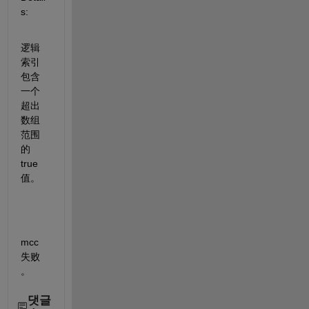
s:
逻辑
索引
包含
一个
超出
数组
范围
的 
true 
值。
mcc 
失败
。
댓글