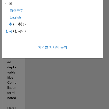
REQ
中国
UIRE
简体中文
MEN
TS.
English
日本
(日本語)
한국
(한국어)
Error 
while 
deter
minin
지역별 지사에 문의
g 
requir
ed 
deplo
yable 
files. 
Comp
ilation 
termi
nated
. 
Detail