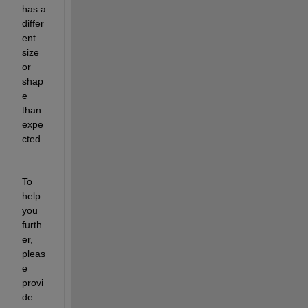
has 
a 
differ
ent 
size
or 
shap
e 
than 
expe
cted.
To 
help 
you 
furth
er, 
pleas
e 
provi
de