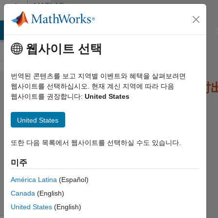
콘텐츠로 바로 가기
MATLAB
Answers
MATLAB Answers
File Exchange
Cody
AI Chat Playground
웹사이트 선택
번역된 콘텐츠를 보고 지역별 이벤트와 혜택을 살펴보려면
MATLAB打包APP为独立的exe文件时
웹사이트를 선택하십시오. 현재 계신 지역에 따라 다음
웹사이트를 권장합니다:
United States
高翔 高
United States
2022 7월
3
또한 다음 목록에서 웹사이트를 선택하실 수도 있습니다.
1 답변
업데이트
미주
시간: 2024
América Latina
(Español)
9월 20
조회 수:
Canada
(English)
81 (30일)
United States
(English)