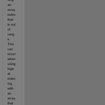
an 
array 
index 
that 
is out 
of 
rang
e. 
This 
can 
occur 
when 
using 
logic
al 
index
ing 
with 
an 
array 
that 