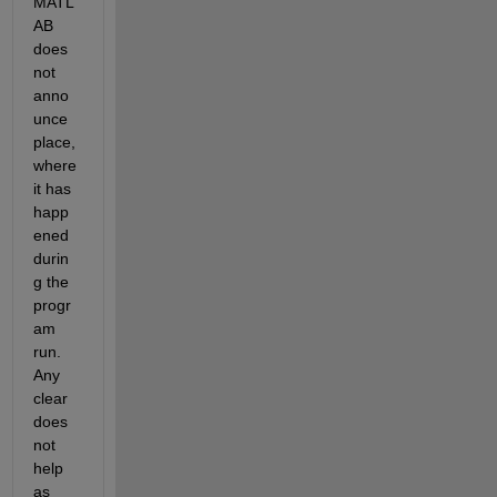
MATL
AB 
does 
not 
anno
unce 
place, 
where 
it has 
happ
ened 
durin
g the 
progr
am 
run. 
Any 
clear 
does 
not 
help 
as 