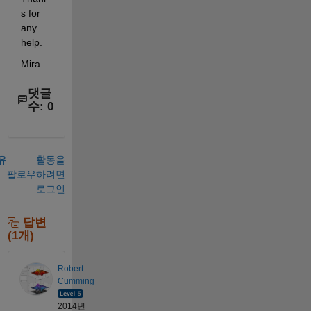
s for 
any 
help.
Mira
댓글
수: 0
유
활동을
팔로우하려면
로그인
답변
(1개)
Robert
Cumming
2014년