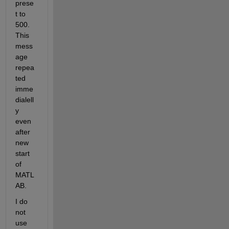
prese
t to 
500. 
This 
mess
age 
repea
ted 
imme
dialell
y 
even 
after 
new 
start 
of 
MATL
AB.
I do 
not 
use 