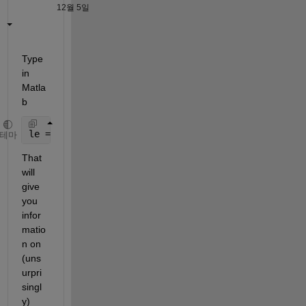
12월 5일
Type 
in 
Matla
b
le = lasterror
테마
That 
will 
give 
you 
infor
matio
n on 
(uns
urpri
singl
y) 