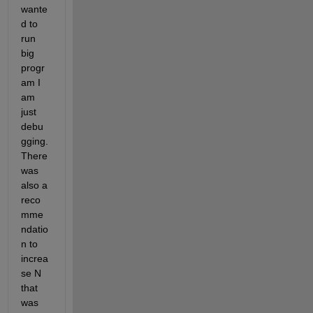
wante
d to 
run 
big 
progr
am I 
am 
just 
debu
gging. 
There 
was 
also a 
reco
mme
ndatio
n to 
increa
se N 
that 
was 