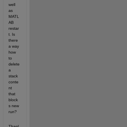
well 
as 
MATL
AB 
restar
t. Is 
there 
a way 
how 
to 
delete 
a 
stack 
conte
nt 
that 
block
s new 
run?
Thanl