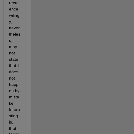
recur
ence 
wilingl
y, 
never
theles
s, I 
may 
not 
state 
that it 
does 
not 
happ
en by 
mista
ke. 
Intere
sting 
is, 
that 