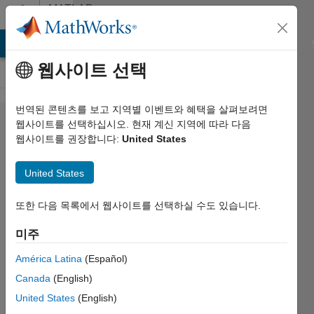
콘텐츠로 바로 가기
MATLAB
Answers
MATLAB Answers
File Exchange
Cody
AI Chat Playground
웹사이트 선택
번역된 콘텐츠를 보고 지역별 이벤트와 혜택을 살펴보려면
RecursionLimit
웹사이트를 선택하십시오. 현재 계신 지역에 따라 다음
웹사이트를 권장합니다:
United States
reached
without
United States
applying
recursion
또한 다음 목록에서 웹사이트를 선택하실 수도 있습니다.
calls.
미주
América Latina
(Español)
Miroslav
Canada
(English)
Balda
United States
(English)
2014 12월