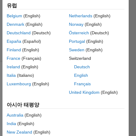
유럽
5
1 답변
Belgium
(English)
Netherlands
(English)
업데이트
Denmark
(English)
Norway
(English)
시간:
Deutschland
(Deutsch)
Österreich
(Deutsch)
2021 8월
20
España
(Español)
Portugal
(English)
조회 수:
Finland
(English)
Sweden
(English)
13 (30일)
France
(Français)
Switzerland
Ireland
(English)
Deutsch
Italia
(Italiano)
English
정보
Luxembourg
(English)
Français
이
질문은
United Kingdom
(English)
마감되었습니다.
아시아 태평양
편집하거나
답변을
Australia
(English)
올리려면
India
(English)
질문을
다시
New Zealand
(English)