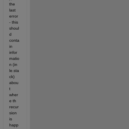
the 
last 
error 
- this 
shoul
d 
conta
in 
infor
matio
n (in 
le.sta
ck) 
abou
t 
wher
e th 
recur
sion 
is 
happ