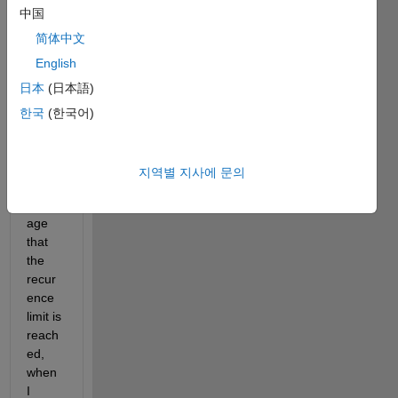
여십시오.
中国
简体中文
English
日本
(日本語)
한국
(한국어)
I have 
got 
지역별 지사에 문의
the 
mess
age 
that 
the 
recur
ence 
limit is 
reach
ed, 
when 
I 