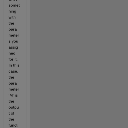
somet
hing 
with 
the 
para
meter
s you 
assig
ned 
for it.  
In this 
case, 
the 
para
meter 
'M' is 
the 
outpu
t of 
the 
functi