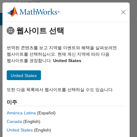
콘텐츠로 바로 가기
MATLAB
Answers
MATLAB Answers
File Exchange
Cody
AI Chat Playground
웹사이트 선택
번역된 콘텐츠를 보고 지역별 이벤트와 혜택을 살펴보려면
Function
웹사이트를 선택하십시오. 현재 계신 지역에 따라 다음
웹사이트를 권장합니다:
United States
with for
loop to
United States
calculate
power
또한 다음 목록에서 웹사이트를 선택하실 수도 있습니다.
mean
미주
América Latina
(Español)
Dobs
Canada
(English)
2021 11월
United States
(English)
16