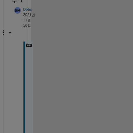
수: 1
Dobs
2021년
11월
16일
A
h 
y
e
s
, 
I 
d
i
d
n
'
t 