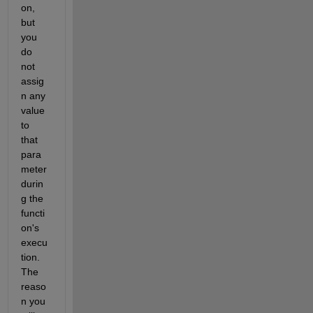
on, 
but 
you 
do 
not 
assig
n any 
value 
to 
that 
para
meter 
durin
g the 
functi
on's 
execu
tion.  
The 
reaso
n you 