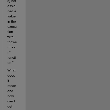
s) not 
assig
ned a 
value 
in the 
execu
tion 
with 
"powe
rmea
n" 
functi
on."
What 
does 
it 
mean 
and 
how 
can I 
get 