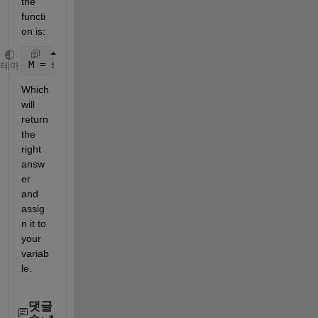
the 
functi
on is:
M = sum(s)
테마
Which 
will 
return 
the 
right 
answ
er 
and 
assig
n it to 
your 
variab
le.
댓글