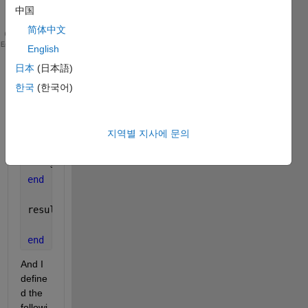
中国
code:
简体中文
function 
[M] = powermean(x, p)
테마
English
%powermean computes power mean
日本
(日本語)
%   Computes the power mean with exponent p of a ve
한국
(한국어)
s = 0;
n = length(x);
지역별 지사에 문의
for 
i = 1:length(x)
    s = (x.^p)*(1/n);
end
result = sum(s)
end
And I 
define
d the 
followi