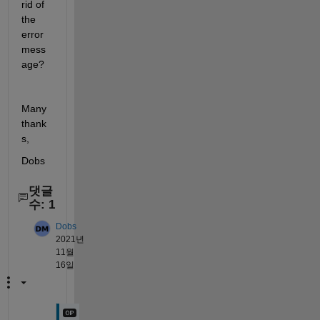
rid of 
the 
error 
mess
age?
Many 
thank
s,
Dobs
댓글
수: 1
Dobs
2021년
11월
16일