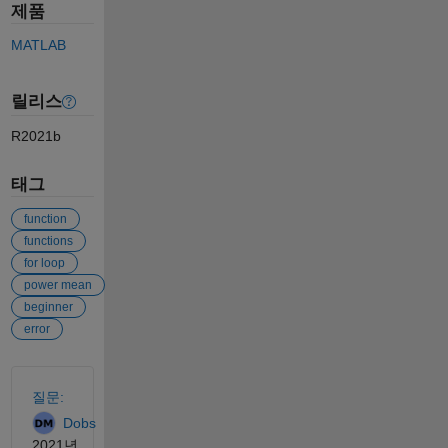
제품
MATLAB
릴리스
R2021b
태그
function
functions
for loop
power mean
beginner
error
참고 항목
질문:
Dobs
2021년