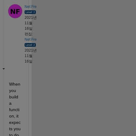
Net Fre
2021년
11월
16일
편집:
Net Fre
2021년
11월
16일
When 
you 
build 
a 
functi
on, it 
expec
ts you 
to do 