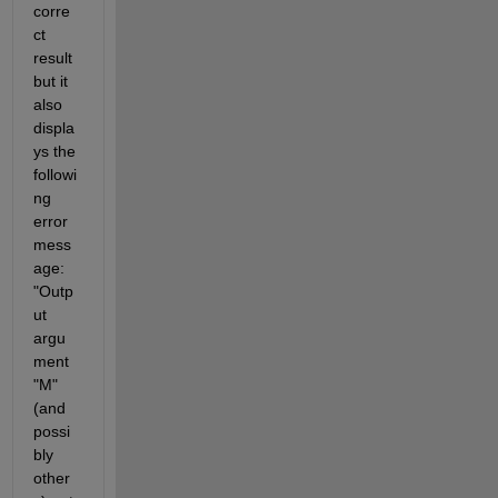
corre
ct 
result 
but it 
also 
displa
ys the 
followi
ng 
error 
mess
age: 
"Outp
ut 
argu
ment 
"M" 
(and 
possi
bly 
other