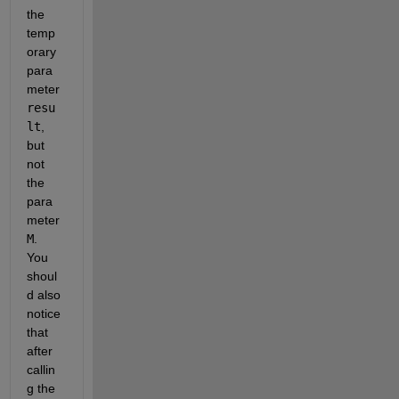
the 
temp
orary 
para
meter 
resu
lt
, 
but 
not 
the 
para
meter 
M
.  
You 
shoul
d also 
notice 
that 
after 
callin
g the 