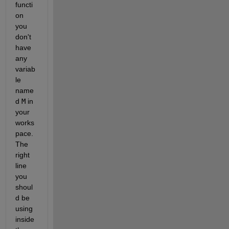
functi
on 
you 
don't 
have 
any 
variab
le 
name
d 
M
 in 
your 
works
pace.  
The 
right 
line 
you 
shoul
d be 
using 
inside 