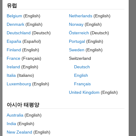
1 답변
유럽
답변
채택됨
Belgium
(English)
Netherlands
(English)
업데이트
Denmark
(English)
Norway
(English)
시간: 2021
Deutschland
(Deutsch)
Österreich
(Deutsch)
11월 16
조회 수: 4
España
(Español)
Portugal
(English)
(30일)
Finland
(English)
Sweden
(English)
France
(Français)
Switzerland
Ireland
(English)
Deutsch
Italia
(Italiano)
English
Luxembourg
(English)
Français
United Kingdom
(English)
Hi,
아시아 태평양
I 
Australia
(English)
wrote 
the 
India
(English)
followi
New Zealand
(English)
ng 