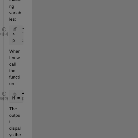
ng 
variab
les:
x = 1:5;
테마
p = 3;
When 
I now 
call 
the 
functi
on:
M = powermean(x, p)
테마
The 
outpu
t 
dispal
ys the 