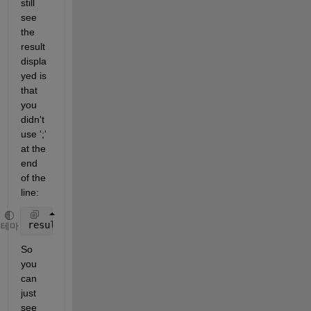
still 
see 
the 
result 
displa
yed is 
that 
you 
didn't 
use ';' 
at the 
end 
of the 
line:
result = sum(s)
테마
So 
you 
can 
just 
see 