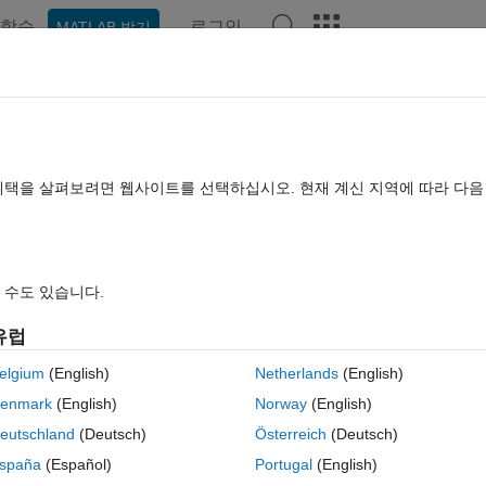
학습
로그인
MATLAB 받기
hat Playground
토론
콘테스트
블로그
게시물
더 보기
TLAB FAQ
더 보기
 font name for headings
혜택을 살펴보려면 웹사이트를 선택하십시오. 현재 계신 지역에 따라 다
22 8월 19
조회 수: 27 (30일)
 수도 있습니다.
유럽
elgium
(English)
Netherlands
(English)
0 개 추천
enmark
(English)
Norway
(English)
eutschland
(Deutsch)
Österreich
(Deutsch)
le format. I can change all settings for the cells (fonts, colors, etc.) usi
spaña
(Español)
Portugal
(English)
 change the settings for the headings. More specifically, I wanted to chan