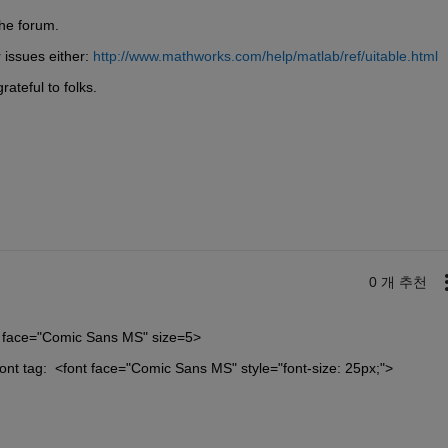
the forum.
 issues either:
http://www.mathworks.com/help/matlab/ref/uitable.html
ateful to folks.
0 개 추천
ont face="Comic Sans MS" size=5>
 font tag:  <font face="Comic Sans MS" style="font-size: 25px;">