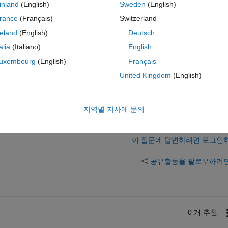
inland
(English)
Sweden
(English)
 the following command
rance
(Français)
Switzerland
ns MS">' sprintf('%c',rnames{i}) '</font></br></html>'];
reland
(English)
Deutsch
 I mean the cells are not visible anymore. Any suggestion would be high
talia
(Italiano)
English
uxembourg
(English)
Français
United Kingdom
(English)
지역별 지사에 문의
이 질문에 답변하려면 로그인
공유
활동을 팔로우하려
0 개 추천