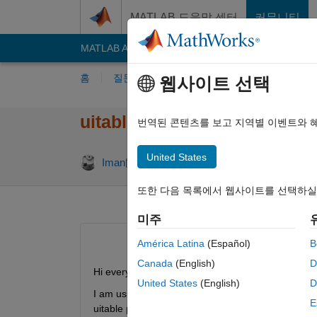
콘텐츠로 바로 가기
MATLAB 도움말 센터
커뮤니티
MATLAB Answers
File Exchange
Cody
AI C
홈
질문하기
답변하기
찾아보기
MA
웹사이트 선택
uitable - how to change the
번역된 콘텐츠를 보고 지역별 이벤트와 
United States
업데이트 시간: 20
Iman
2014 1월 2
2 답변
또한 다음 목록에서 웹사이트를 선택하실
미주
América Latina
(Español)
B
Canada
(English)
D
Hi everyone,
United States
(English)
D
I am using "uitable" to show the final output in a tab
E
uitable properties but I couldn't figure out how to