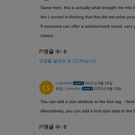
Same here, this is actually what brought me into 
Am I correct in thinking that this did not solve your
If someone can offer a solution/work round, very gr
cheers
댓글 수: 0
댓글을 달려면 로그인하십시오.
Lawrence
2022년 8월 18일
편집:
Lawrence
2022년 8월 19일
You can add a size attribute to the font tag:  <f
Alternatively, you can add a font-size style to the
댓글 수: 0