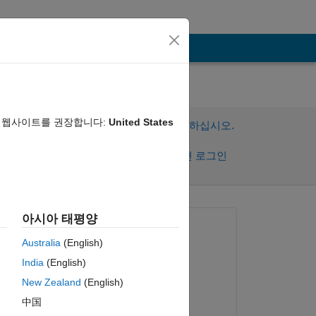
음 웹사이트를 권장합니다:
United States
이 질문에 답변하려면 로그인하십시오.
공유
활동을 팔로우하려면 로그인
아시아 태평양
질문:
Australia
(English)
Iman
India
(English)
2014년 1월 2일
New Zealand
(English)
편집:
ng 
中国
ge 
Lawrence