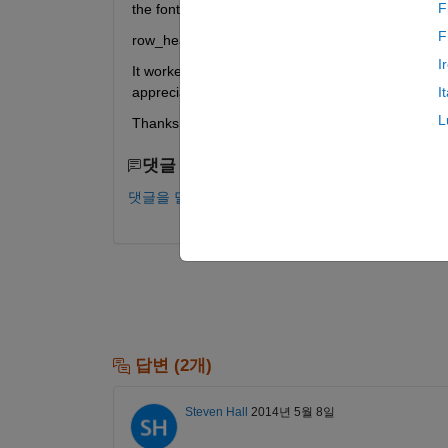
F
the font for rows' headings but I couldn't. I used
F
row_heading{i} = ['<html><br><font face="Comic Sa
I
It worked, but the names occupies the whole table.
appreciated.
I
L
Thanks, Iman
댓글 수: 0
댓글을 달려면 로그인하십시오.
답변 (2개)
Steven Hall
2014년 5월 8일