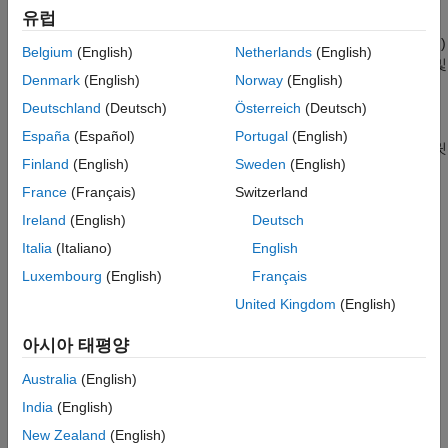
모음을 제공합니다.
필터 뱅크
유럽
코드 생성 및 GPU 지원
Wavelet Toolbox™ 함수를 사용하여, 데시메이션된(다운샘플링된)
Belgium
(English)
Netherlands
(English)
웨이블릿 변환 및 데시메이션되지 않은 웨이블릿 변환으로 신호 및
Denmark
(English)
Norway
(English)
영상을 분석할 수 있습니다. DWT 필터 뱅크를 생성하고 시간과
주파수에 따라 웨이블릿 및 스케일링 함수를 시각화할 수
Deutschland
(Deutsch)
Österreich
(Deutsch)
있습니다. 사용자 지정 필터를 사용하여 필터 뱅크를 생성하고 그
España
(Español)
Portugal
(English)
필터 뱅크가 직교인지 쌍직교인지 확인할 수도 있습니다. 웨이블릿
Finland
(English)
Sweden
(English)
함수 및 스케일링 함수의 3dB 대역폭을 측정할 수 있습니다.
이론상의 DWT 통과대역에서 웨이블릿 함수와 스케일링 함수의
France
(Français)
Switzerland
에너지 농도를 측정할 수도 있습니다. 다중 신호 분석을 통해 여러
Ireland
(English)
Deutsch
신호 간의 종속 관계를 나타낼 수 있습니다. 쉬어릿을 사용하면
Italia
(Italiano)
English
영상의 방향 민감형 희소 표현을 만들 수 있습니다. 신호 또는
영상에 대한 최적의 웨이블릿 패킷 변환을 결정합니다. 웨이블릿
Luxembourg
(English)
Français
패킷 스펙트럼을 사용하여 신호의 시간-주파수 분석을 얻을 수
United Kingdom
(English)
있습니다.
아시아 태평양
주요 항목
Australia
(English)
Choose a Wavelet
India
(English)
Continuous and Discrete Wavelet Transforms
New Zealand
(English)