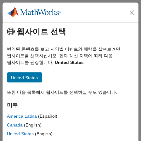
콘텐츠로 바로 가기
MATLAB 도움말 센터
오프캔버스 탐색 메뉴 토글
주요 콘텐츠
웹사이트 선택
문서 홈
이산 다중분해능 분석
신호 처리
번역된 콘텐츠를 보고 지역별 이벤트와 혜택을 살펴보려면
DWT, MODWT, 이중 트리 웨이블릿 변환, 쉬어릿(shearlet),
웹사이트를 선택하십시오. 현재 계신 지역에 따라 다음
Wavelet Toolbox
웨이블릿 패킷, 다중 신호 분석
웹사이트를 권장합니다:
United States
카테고리
MODWT(최대 중첩 이산 웨이블릿 변환)를 포함한 DWT(이산
Wavelet Toolbox 시작하기
웨이블릿 변환)는 신호와 영상을 점진적으로 보다 미세한 옥타브
United States
대역으로 분석합니다. 이 다중분해능 분석을 통해 원시
시간-주파수 분석
데이터에서는 볼 수 없는 패턴을 감지할 수 있습니다. 웨이블릿을
이산 다중분해능 분석
또한 다음 목록에서 웹사이트를 선택하실 수도 있습니다.
사용하여, 신호의 다중 스케일 분산 추정값을 구하거나 두 신호
신호 분석
간의 다중 스케일 상관관계를 측정할 수 있습니다. 또한 원하는
미주
영상 분석
특징만 보존하는 신호(1차원) 근사 성분과 영상(2차원) 근사
3차원 분석
성분을 복원하고, 주파수 대역 전체에 걸쳐 신호의 에너지 분포를
América Latina
(Español)
비교할 수도 있습니다. 쉬어릿은 영상의 비등방성 특징에 대한
다중 신호 분석
Canada
(English)
희소 근사를 제공합니다. 웨이블릿 패킷은 신호 및 영상의 주파수
잡음 제거 및 압축
United States
(English)
성분을 점진적으로 더 미세한 동일 너비 간격으로 분할하는 변환
AI를 사용한 신호 및 영상