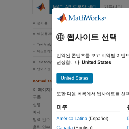
콘텐츠로 바로 가기
MATLAB 도움말 센터
커뮤니티
문서
문서 홈
AI 및 통계학
nor
웹사이트 선택
Text Analytics Toolbox
텍스트 데이터 준비
단어의 
번역된 콘텐츠를 보고 지역별 이벤
권장합니다:
United States
Text Analytics Toolbox
페이지 
언어 지원
구문
United States
normalizeWords
update
이 페이지 내용
또한 다음 목록에서 웹사이트를 선택
update
구문
update
설명
미주
___
= n
예제
설명
América Latina
(Español)
입력 인수
출력 인수
Canada
(English)