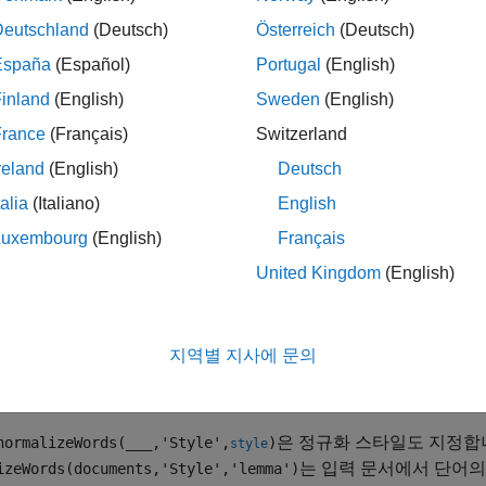
izeWords
하려면
옵션을
로 설정하십시오.
'Style'
'lemma'
Deutschland
(Deutsch)
Österreich
(Deutsch)
España
(Español)
Portugal
(English)
는 한국어, 영어, 일본어, 독일어 텍스트를 지원합니다.
inland
(English)
Sweden
(English)
는
에 있는 단
= normalizeWords(
)
documents
Documents
documents
France
(Français)
Switzerland
 함수는 기본적으로 영어와 독일어 텍스트에 각각 Porter 어간
reland
(English)
Deutsch
 일본어 텍스트의 경우 이 함수는 기본적으로 MeCab 토큰 
talia
(Italiano)
English
Luxembourg
(English)
Français
United Kingdom
(English)
는 string형 배열
에 있는 
= normalizeWords(
)
words
Words
words
지역별 지사에 문의
는 단어를
= normalizeWords(
,'Language',
)
Words
words
language
은 정규화 스타일도 지정합
ormalizeWords(
___
,'Style',
)
style
는 입력 문서에서 단어의
izeWords(documents,'Style','lemma')