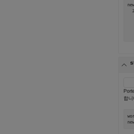
ne
  
  
  
Por
합니
wo
ne