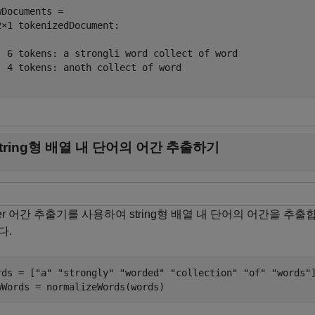
wDocuments = 

2×1 tokenizedDocument:

  6 tokens: a strongli word collect of word

  4 tokens: anoth collect of word

string형 배열 내 단어의 어간 추출하기
ter 어간 추출기를 사용하여 string형 배열 내 단어의 어간을 추출
다.
rds = [
"a"
"strongly"
"worded"
"collection"
"of"
"words"
]
wWords = normalizeWords(words)