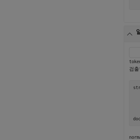
toke
검출
str
do
norm