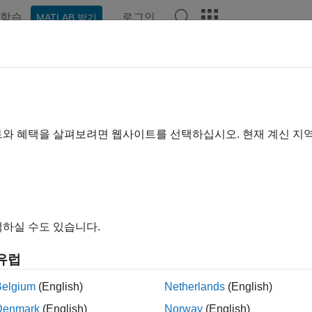
학습
로그인
MATLAB 받기
예제
함수
비디오
Answers
malizeWords
어간 또는 표제어 추출
트와 혜택을 살펴보려면 웹사이트를 선택하십시오. 현재 계신 지
내 모두 축소
dDocuments = normalizeWords(documents)
하실 수도 있습니다.
dWords = normalizeWords(words)
dWords = normalizeWords(words,'Language',language)
유럽
ormalizeWords(
___
,'Style',style)
Belgium
(English)
Netherlands
(English)
Denmark
(English)
Norway
(English)
를 사용하여 단어를 원형(root form)으로 줄입니다. 영