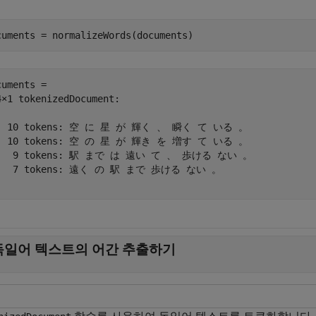
cuments = normalizeWords(documents)
cuments = 

4×1 tokenizedDocument:

  10 tokens: 空 に 星 が 輝く 、 瞬く て いる 。

  10 tokens: 空 の 星 が 輝き を 増す て いる 。

   9 tokens: 駅 まで は 遠い て 、 歩ける ない 。

   7 tokens: 遠く の 駅 まで 歩ける ない 。

독일어 텍스트의 어간 추출하기