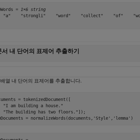
wWords = 
1×6 string
  "a"    "strongli"    "word"    "collect"    "of"    "wo
문서 내 단어의 표제어 추출하기
 배열 내 단어의 표제어를 추출합니다.
cuments = tokenizedDocument([

"I am building a house."
"The building has two floors."
]);

wDocuments = normalizeWords(documents,
'Style'
,
'lemma'
)