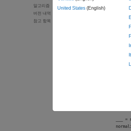
normal
알고리즘
줄임)
United States
(English)
버전 내역
참고 항목
이 함수
F
updated
경우 이
I
한국어와
I
예제
updated
예제
updated
___
= n
normal