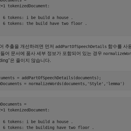
wDocuments = 

2×1 tokenizedDocument:

  6 tokens: i be build a house .

  6 tokens: the build have two floor .

어 추출을 개선하려면 먼저
함수를 사용
addPartOfSpeechDetails
 들어 문서에 품사 세부 정보가 포함되어 있는 경우
normalizeWo
ilding"은 줄이지 않습니다.
cuments = addPartOfSpeechDetails(documents);

wDocuments = normalizeWords(documents,
'Style'
,
'lemma'
)
wDocuments = 

2×1 tokenizedDocument:

  6 tokens: i be build a house .

  6 tokens: the building have two floor .
