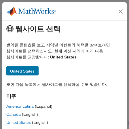
콘텐츠로 바로 가기
MATLAB 도움말 센터
오프캔버스 탐색 메뉴 토글
주요 콘텐츠
웹사이트 선택
문서 홈
사용자 지정 컴포넌트 및 라이브러리
물리 모델링
만들기
번역된 콘텐츠를 보고 지역별 이벤트와 혜택을 살펴보려면
웹사이트를 선택하십시오. 현재 계신 지역에 따라 다음
Simscape Electrical
웹사이트를 권장합니다:
United States
모델링 및 시뮬레이션 기본 사항
고급 사용자를 위한 사용자 지정 컴포넌트 및 라이브러리 만들기
사용자 지정
Simscape™ Electrical™
블록을 만드는 방법을
카테고리
United States
알아봅니다.
전자 시스템 네트워크, 메카트로닉 시스템
네트워크, 전력 시스템 네트워크를 빌드하고
추천 예제
시뮬레이션하기
또한 다음 목록에서 웹사이트를 선택하실 수도 있습니다.
블록을 선택하고 파라미터화하기
Custom Inductor (B-H Curve)
미주
사용자 지정 컴포넌트 및 라이브러리 만들기
A comparison in behavior of a linear and nonlinear inductor.
América Latina
(Español)
Starting with fundamental parameter values, the parameters for
linear and nonlinear representations are derived. These
Canada
(English)
parameters are then used in a Simscape™ model and the
United States
(English)
simulation outputs compared.
모델 열기
Custom Transformer (B-H Curve)