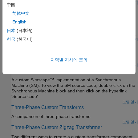
Toolbox. The Universal Line Model (ULM) [1] is then
모델 열기
中国
3상 사용자 지정 PMSM
implemented in Simscape based on the fitted parameters. The
简体中文
results from the frequency-dependent transmission line model
이 예제에서는 영구 자석 동기기(PMSM)의 사용자 지정
and the classic pi-section transmission line model are compared.
English
Simscape™ 구현을 보여줍니다. PMSM 소스 코드를 보기 위해
모터 블록을 더블 클릭한 다음 하이퍼링크 '소스 코드'를
日本
(日本語)
클릭하십시오. 이 테스트 회로는 발전기로 사용되고 있는 PMSM을
한국
(한국어)
보여주며, 유도된 AC 역기전력을 DC 전압으로 변환하고
모델 열기
Three-Phase Custom Simplified Synchronous Machine
결과적으로 이 전압을 저항성 부하에 인가하는 정류기 블록을
보여줍니다.
How simplify the custom Simscape™ synchronous machine
model.
지역별 지사에 문의
모델 열기
Three-Phase Custom Synchronous Machine
A custom Simscape™ implementation of a Synchronous
Machine (SM). To view the SM source code, double-click on the
Synchronous Machine block and then click on the hyperlink
'Source code'.
모델 열기
Three-Phase Custom Transforms
A comparison of three-phase transforms.
모델 열기
Three-Phase Custom Zigzag Transformer
Two different ways to create a custom transformer component.