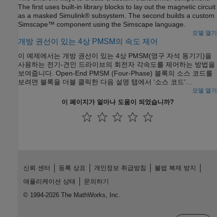
The first uses built-in library blocks to lay out the magnetic circuit
as a masked Simulink® subsystem. The second builds a custom
Simscape™ component using the Simscape language.
모델 열기
개방 권선이 있는 4상 PMSM의 속도 제어
이 예제에서는 개방 권선이 있는 4상 PMSM(영구 자석 동기기)을
사용하는 전기-견인 드라이브의 회전자 각속도를 제어하는 방법을
보여줍니다. Open-End PMSM (Four-Phase) 블록의 소스 코드를
보려면 블록을 더블 클릭한 다음 설명 탭에서 '소스 코드'
하이퍼링크를 클릭합니다. DC 전압원이 2개의 제어된 4상
모델 열기
컨버터를 통해 PMSM에 전력을 공급합니다. PMSM은 부하에 따라
이 페이지가 얼마나 도움이 되었습니까?
모터 모드와 발전기 모드 모두에서 작동합니다. 이상적 토크
소스가 부하를 제공합니다. Scopes 서브시스템은 시뮬레이션
결과를 확인할 수 있는 스코프를 포함합니다. Control
서브시스템은 바깥쪽의 각속도 제어 루프 1개와 안쪽의 전류 제어
루프 4개를 갖는 PI 기반 캐스케이드 제어 구조를 포함합니다.
1초의 시뮬레이션 중에 각속도 요구량은 0rpm, 500rpm, 2000rpm,
그런 다음 3000rpm입니다.
신뢰 센터
등록 상표
개인정보 취급방침
불법 복제 방지
애플리케이션 상태
문의하기
© 1994-2026 The MathWorks, Inc.