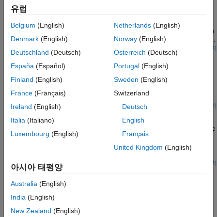
유럽
Calculation and confirmation of a nonlinear transformer core
magnetization characteristic. Starting with fundamental
Belgium
(English)
Netherlands
(English)
parameter values, the core characteristic is derived. This is then
Denmark
(English)
Norway
(English)
used in a Simscape™ model of an example test circuit which can
be used to plot the core magnetization characteristic on an
모델 열기
Deutschland
(Deutsch)
Österreich
(Deutsch)
Digital Potentiometer Parameterized from Datasheet
oscilloscope. Model outputs are then compared to the known
values.
España
(Español)
Portugal
(English)
How to model a digital potentiometer such as is used to control
audio amplifiers from a digital circuit or microprocessor-
Finland
(English)
Sweden
(English)
controlled system. The model also shows how you can create
France
(Français)
Switzerland
your own custom blocks in order to extend the Simscape™
Electrical™ library.
모델 열기
Ireland
(English)
Deutsch
Electrical Transformer with Hysteresis
Italia
(Italiano)
English
Model a custom transformer that exhibits hysteresis by using the
Luxembourg
(English)
Français
Non Linear Reluctance block in a magnetic circuit. The
transformer is rated for a 50W load and steps down from 120V
United Kingdom
(English)
to 12V rms. The magnetizing resistance Rm is modeled in the
magnetic domain using an Eddy Loss block.
스크립트 열기
아시아 태평양
Frequency-Dependent Transmission Line
Australia
(English)
A custom frequency-dependent transmission line model. The
characteristic admittance and propagation function are first
India
(English)
derived from the frequency-dependent resistance, reactance,
New Zealand
(English)
and susceptance. The derived values are fitted using RF