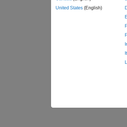
United States
(English)
Tune F
Tune F
F
I
I