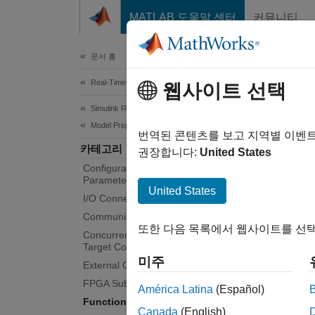
콘텐츠로 바로 가기
MATLAB 도움말 센터
커뮤니티
Document
문서 홈
Real-Time Simulation and Testing
Fun
웹사이트 선택
Simulink Real-Time
Model Preparation for Real-Time Execution
Apply 
번역된 콘텐츠를 보고 지역별 이벤
카테고리
Simuli
권장합니다:
United States
Configuration Parameters, Block
Parameters, and Inport Data
Func
United States
I/O Connectivity Blocks
Communication Protocol Blocks
slre
또한 다음 목록에서 웹사이트를 선택
Concurrent Execution with Multicore
Target Computer
Topi
미주
External Code Integration
FPGA Subsystem Configuration
América Latina
(Español)
Apply 
Functional Mock-up Units
Apply F
Canada
(English)