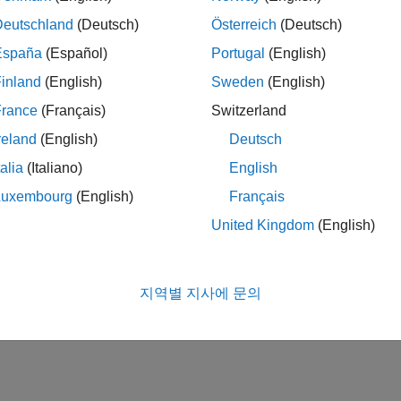
Deutschland
(Deutsch)
Österreich
(Deutsch)
unctional Mock-Up Unit Parameters Using Simulink Real-T
España
(Español)
Portugal
(English)
MU parameters by using Simulink Real-Time.
inland
(English)
Sweden
(English)
How useful was this informa
France
(Français)
Switzerland
reland
(English)
Deutsch
talia
(Italiano)
English
Luxembourg
(English)
Français
United Kingdom
(English)
지역별 지사에 문의