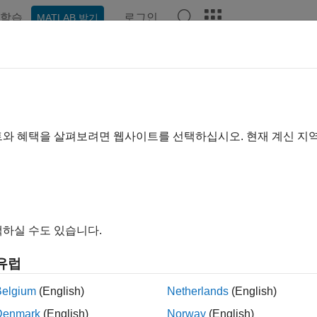
학습
로그인
MATLAB 받기
ation
Examples
Functions
Blocks
Apps
Videos
ctional Mock-up Units
®
FMU blocks in
Simulink
Real-Time™
models for co-simulation
트와 혜택을 살펴보려면 웹사이트를 선택하십시오. 현재 계신 지
nk Real-Time
supports
FMU
blocks for Co-Simulation mode.
tions
Compile FMU file that 
altime.fmu.compileFMUSources
하실 수도 있습니다.
cs
유럽
Belgium
(English)
Netherlands
(English)
Functional Mock-up Units by Using Simulink Real-Time
MU blocks in Simulink Real-Time models for co-simulation.
Denmark
(English)
Norway
(English)