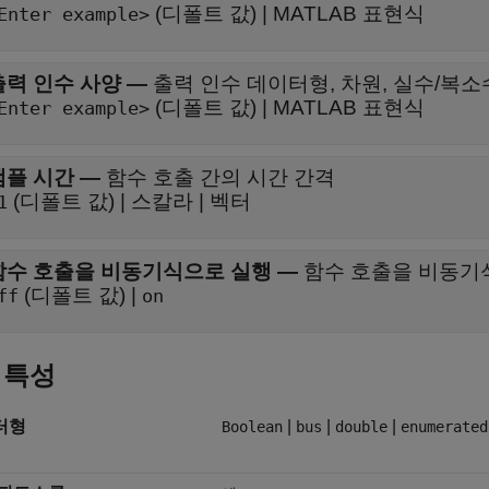
(디폴트 값) | MATLAB 표현식
Enter example>
출력 인수 사양
—
출력 인수 데이터형, 차원, 실수/복소
(디폴트 값) | MATLAB 표현식
Enter example>
샘플 시간
—
함수 호출 간의 시간 간격
(디폴트 값) | 스칼라 | 벡터
1
함수 호출을 비동기식으로 실행
—
함수 호출을 비동기
(디폴트 값) |
ff
on
 특성
터형
|
|
|
Boolean
bus
double
enumerated