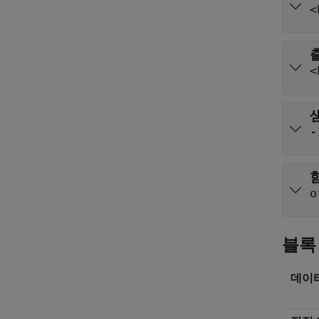
<
<
-
o
블록
데이