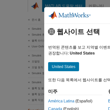
콘텐츠로 바로 가기
MATLAB 도움말 센터
커뮤니티
문서
문서 홈
Simulink
Fun
웹사이트 선택
Simulink 환경 기본 사항
블록 라이브러리
User-Defined Functions
Simuli
번역된 콘텐츠를 보고 지역별 이벤
권장합니다:
United States
Simulink
페이지 
모델링
United States
모델 동작 설계하기
Simulink 함수
또한 다음 목록에서 웹사이트를 선택
Simulink
블록 및 블록셋 작성하기
미주
설명
블록 알고리즘 작성하기
블록 작성 기본 사항
América Latina
(Español)
Functio
포함하
Canada
(English)