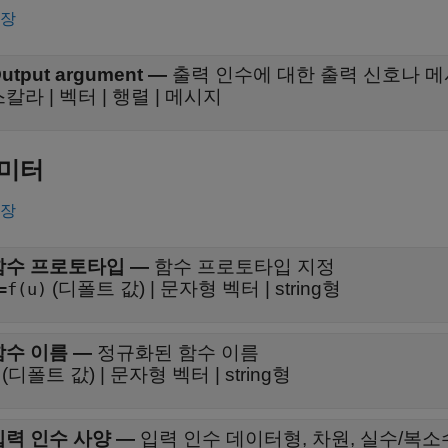
확장
utput argument
—
출력 인수에 대한 출력 신호나 
칼라 | 벡터 | 행렬 | 메시지
미터
확장
함수 프로토타입
—
함수 프로토타입 지정
(디폴트 값) | 문자형 벡터 | string형
=f(u)
함수 이름
—
정규화된 함수 이름
(디폴트 값) | 문자형 벡터 | string형
입력 인수 사양
—
입력 인수 데이터형, 차원, 실수/복소