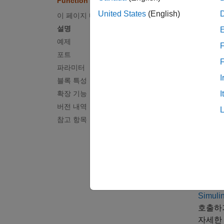
Function Caller
호출하
United States
(English)
이 페이지 내용
Caller
설명
예제
아래 
F
포트
실행하
파라미터
제공하
I
블록 특성
확장 기능
I
버전 내역
참고 항목
Simuli
호출하
자세한