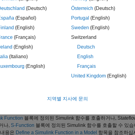
면,
Function Caller
블록의 입력은 Simulink 함수의 입력 인수
이
u
Deutschland
(Deutsch)
Österreich
(Deutsch)
블록의 출력입니다.
España
(Español)
Portugal
(English)
예시에서,
Function Caller
블록은
Simulink Function
블록에 정의된 
inland
(English)
Sweden
(English)
도록 구성되어 있습니다. 함수 호출을 테스트하기 위해,
Sine Wa
France
(Français)
Switzerland
고,
Scope
블록이 출력 포트
에 연결되어 출력 결과를 확인합니
y
reland
(English)
Deutsch
talia
(Italiano)
English
Luxembourg
(English)
Français
United Kingdom
(English)
지역별 지사에 문의
nk Function
블록에 정의된 Simulink 함수를 호출하거나, Stateflo
거나,
S-Function
블록에 정의된 Simulink 함수를 호출할 수 있습
 내용은
Define a Simulink Function in a Model
항목을 참조하십