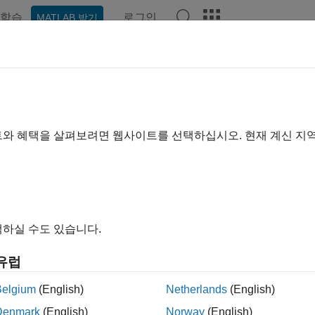
학습
로그인
MATLAB 받기
예제
함수
블록
앱
비디오
Answers
ction Caller
nk
함수 호출
트와 혜택을 살펴보려면 웹사이트를 선택하십시오. 현재 계신 지
내 모두 확장
라이브러리:
Simulink / User-Defined Functions
하실 수도 있습니다.
유럽
Belgium
(English)
Netherlands
(English)
®
n Caller
블록은 Simulink
함수를 호출하고 실행합니다. Simuli
는 함수 프로토타입을 지정합니다. 예를 들어,
Function Caller
블
Denmark
(English)
Norway
(English)