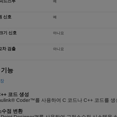
 피드스루
예
원 신호
예
크기 신호
아니요
교차 검출
아니요
 기능
확장
C++ 코드 생성
mulink® Coder™를 사용하여 C 코드나 C++ 코드를 
소수점 변환
ed-Point Designer™를 사용하여 고정소수점 시스