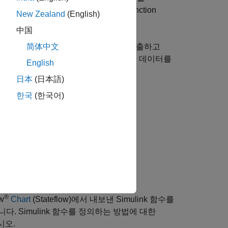
고, Simulink 함수의 출력 인수
는
Function
y
New Zealand
(English)
中国
Simulink 함수
를 호출하고
简体中文
y = timestwo(x)
ve
블록이 입력 포트
에 연결되어 입력 데이터를
x
English
다.
日本
(日本語)
한국
(한국어)
®
w
Chart
(Stateflow)
에서 내보낸 Simulink 함수를
니다. Simulink 함수를 정의하는 방법에 대한
시오.