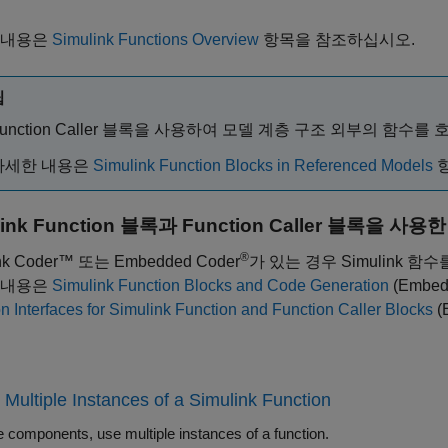
 내용은
Simulink Functions Overview
항목을 참조하십시오.
팁
unction Caller
블록을 사용하여 모델 계층 구조 외부의 함수를 호
자세한 내용은
Simulink Function Blocks in Referenced Models
항
link Function 블록과 Function Caller 블록을 사
®
nk Coder™
또는 Embedded Coder
가 있는 경우 Simulink 
 내용은
Simulink Function Blocks and Code Generation
(Embed
n Interfaces for Simulink Function and Function Caller Blocks
(
Multiple Instances of a Simulink Function
e components, use multiple instances of a function.