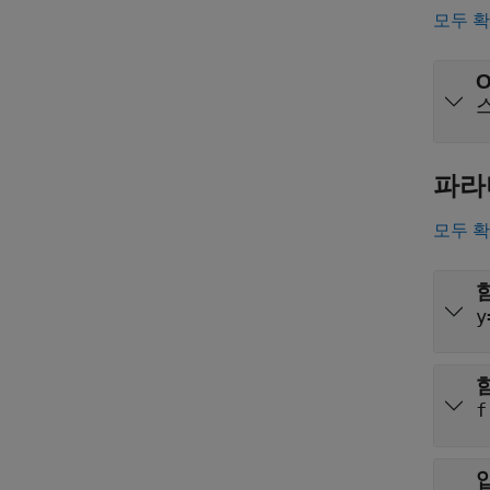
모두 
O
스
파라
모두 
y
f