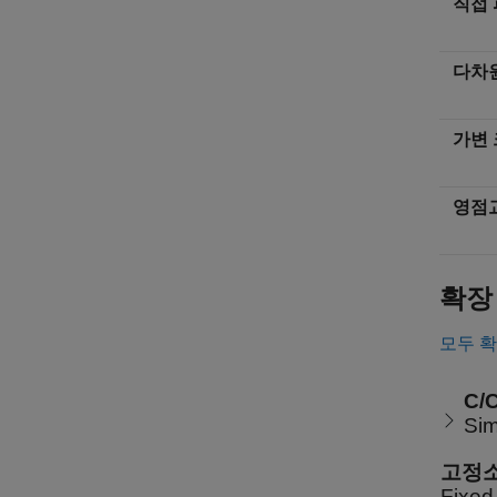
직접
다차
가변 
영점
확장
모두 
C/
Si
고정
Fix