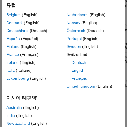
Create custom s
simulink.sampletimecolors.Palette
유럽
palette for Simu
이후)
Belgium
(English)
Netherlands
(English)
Add new
simulink.sampletimecolors.storePalette
Denmark
(English)
Norway
(English)
simulink.sampl
object to prefer
Deutschland
(Deutsch)
Österreich
(Deutsch)
Get available
España
(Español)
Portugal
(English)
simulink.sampletimecolors.getPalette
simulink.sampl
Finland
(English)
Sweden
(English)
objects
(R2024
France
(Français)
Switzerland
Apply sample tim
simulink.sampletimecolors.applyPalette
current MATLAB
Ireland
(English)
Deutsch
이후)
Italia
(Italiano)
English
Remove
simulink.sampletimecolors.removePalette
Luxembourg
(English)
Français
simulink.sampl
object from pre
United Kingdom
(English)
이후)
아시아 태평양
함수
Australia
(English)
India
(English)
Return all sample
Simulink.BlockDiagram.getSampleTimes
times associated
New Zealand
(English)
with model