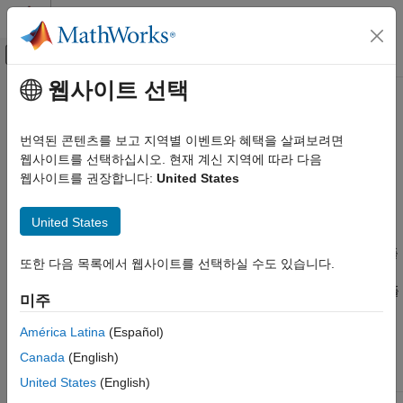
콘텐츠로 바로 가기
MATLAB 도움말 센터
오프캔버스 탐색 메뉴 토글
주요 콘텐츠
웹사이트 선택
문서 홈
샘플 시간
Simulink
번역된 콘텐츠를 보고 지역별 이벤트와 혜택을 살펴보려면
모델링
블록 실행 레이트 제어, 이산, 연속 또는 하이브리드 샘플 시간
웹사이트를 선택하십시오. 현재 계신 지역에 따라 다음
신호, 상태 및 파라미터 구성하기
할당
웹사이트를 권장합니다:
United States
블록의 샘플 시간은 시뮬레이션 중에 블록이 출력을 생성하고
카테고리
적절한 경우 내부 상태를 업데이트하는 때를 나타내는
United States
블록
파라미터입니다. 내부 상태에는 기록되는 연속 상태 및 이산
신호
상태가 포함되지만 이에 국한되지 않습니다. 엔지니어링에서 샘플
또한 다음 목록에서 웹사이트를 선택하실 수도 있습니다.
Simulink에서의 단위
시간은 이산 시스템이 입력을 샘플링하는 속도를 나타냅니다.
®
샘플 시간
Simulink
를 사용하면 블록 실행(계산) 속도를 제어하는 블록 샘플
미주
시간의 적절한 설정을 통해 싱글레이트 및 멀티레이트 이산
데이터형
시스템과 하이브리드 연속-이산 시스템을 모델링할 수 있습니다.
América Latina
(Español)
모델, 블록 및 포트 콜백
모델 구성 세트
Canada
(English)
객체
United States
(English)