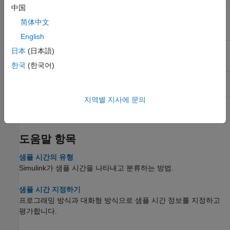
中国
Return sample
Simulink.Block.getSampleTimes
简体中文
time information
for a block
English
日本
(日本語)
클래스
한국
(한국어)
Object containing sample time
Simulink.SampleTime
information
지역별 지사에 문의
Describe block input or output
Simulink.BlockPortData
port
도움말 항목
샘플 시간의 유형
Simulink가 샘플 시간을 나타내고 분류하는 방법.
샘플 시간 지정하기
프로그래밍 방식과 대화형 방식으로 샘플 시간 정보를 지정하고
평가합니다.