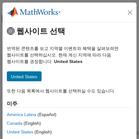
콘텐츠로 바로 가기
MATLAB 도움말 센터
오프캔버스 탐색 메뉴 토글
주요 콘텐츠
웹사이트 선택
문서 홈
이 페이지는 기계 번역을 사용하여 번역되었습니다. 영어 원문을
보려면 여기를 클릭하십시오.
코드 생성
번역된 콘텐츠를 보고 지역별 이벤트와 혜택을 살펴보려면
웹사이트를 선택하십시오. 현재 계신 지역에 따라 다음
Variant 구조
Simulink Coder
웹사이트를 권장합니다:
United States
아키텍처 및 컴포넌트 설계
Simulink 모델링 컴포넌트
모델 내에서의 구조적 변동에 대응한 코드 생성 및 관리
United States
Variant 시스템
®
Simulink
의 Variant 블록을 사용하면 단일 모델에서 컴포넌트의
모든 설계 변형을 표현할 수 있습니다. 각 설계의 선택은 단일
카테고리
또한 다음 목록에서 웹사이트를 선택하실 수도 있습니다.
레이어 또는 개별 계층 구조의 Variant 선택지로 모델에
Variant 구조
포함됩니다. 이러한 모델은 고정된 공통 구조와 유한한 세트의
미주
Variant 파라미터
Variant 선택지를 가지며, 선택지는 사용자가 선택한 Variant
제어에 따라 활성화되거나 비활성화됩니다. 자세한 내용은
América Latina
(Español)
Simulink Variants Overview
항목을 참조하십시오. Variant 활성화
Canada
(English)
시점은 선택지를 활성화할 시점을 결정하고 생성 코드에 활성
United States
(English)
선택지만 포함할지 아니면 활성 및 비활성 선택지를 모두 포함할지