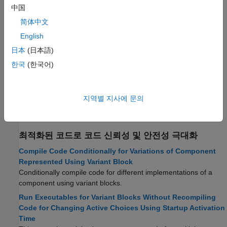
Generate Code from Nested Variant Subsystem with Code
中国
Compile and Startup Activation
简体中文
This example illustrates how
and
variant
code compile
startup
activation time can be used together in two nested variant
English
subsystems.
日本
(日本語)
한국
(한국어)
Variant 블록과의 인터페이싱
Conditionalize Export Function Calls in Code using Variant
Blocks
지역별 지사에 문의
Generate code for export function calls conditionally using
variant blocks.
최적화된 코드로 코드 신뢰성 및 안전성 극대화
Compile Code Conditionally for Variations of Component
Represented Using Variant Block
Conditionally compile code for different implementations of a
component using variant blocks.
Run Executables for Variant Blocks Without Recompiling
Code for Changing Active Choices Using Startup Activation
Time