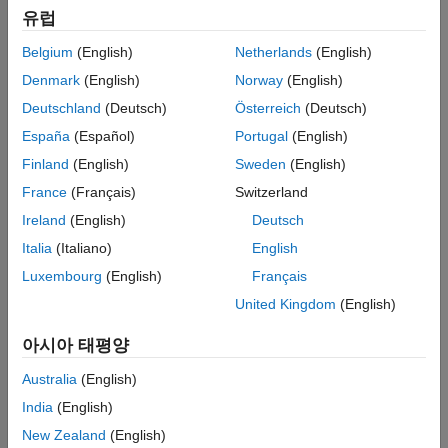
여부를 결정합니다. 활성화 시점에 관한 자세한 내용은
Activate
유럽
Variant During Different Stages of Simulation and Code
Generation Workflow
항목을 참조하십시오.
Belgium
(English)
Netherlands
(English)
Denmark
(English)
Norway
(English)
도움말 항목
Deutschland
(Deutsch)
Österreich
(Deutsch)
코드 생성
España
(Español)
Portugal
(English)
Generate Code for Variant Subsystem Blocks
Finland
(English)
Sweden
(English)
Generate code for specific implementation of component
France
(Français)
Switzerland
represented using Variant Subsystem block.
Ireland
(English)
Deutsch
Generate Code for Variant Source and Variant Sink Blocks
Generate code for specific implementation of component
Italia
(Italiano)
English
represented using Variant Source and Variant Sink blocks.
Luxembourg
(English)
Français
Generate Code for Variant Start and Variant End Blocks
United Kingdom
(English)
Generate code for specific implementation of component
represented using Variant Start and Variant End blocks.
아시아 태평양
Generate Code for Model References Connected to Variant
Australia
(English)
Blocks
Reuse and incrementally load, build, and generate code for
India
(English)
multiple variations of a component.
New Zealand
(English)