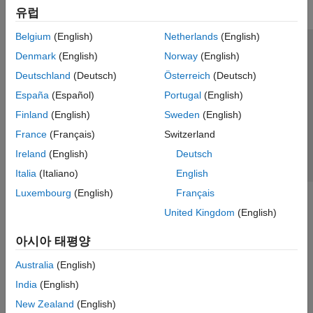
유럽
Get Started with Robust Control Toolbox
Uncertain System Representation
Belgium
(English)
Netherlands
(English)
Uncertain System Analysis
신뢰 센터
등록 상표
개인정보 취급방침
불법 복제 방지
Denmark
(English)
Norway
(English)
Robust Controllers
애플리케이션 상태
문의하기
Deutschland
(Deutsch)
Österreich
(Deutsch)
Linear Matrix Inequalities
© 1994-2026 The MathWorks, Inc.
España
(Español)
Portugal
(English)
Simulink Control Design
Finland
(English)
Sweden
(English)
Simulink Design Optimization
웹사이트 
France
(Français)
Switzerland
한국
STM32 Microcontroller Blockset
Ireland
(English)
Deutsch
System Identification Toolbox
Italia
(Italiano)
English
Luxembourg
(English)
Français
United Kingdom
(English)
아시아 태평양
Australia
(English)
India
(English)
New Zealand
(English)