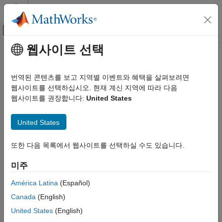
콘텐츠로 바로 가기
MATLAB 도움말 센터
오프캔버스 탐색 메뉴 토글
주요 콘텐츠
웹사이트 선택
문서 홈
Control Systems
번역된 콘텐츠를 보고 지역별 이벤트와 혜택을 살펴보려면
카테고리
웹사이트를 선택하십시오. 현재 계신 지역에 따라 다음
웹사이트를 권장합니다:
United States
C2000 Microcontroller Blockset
How useful was this information?
Control System Toolbox
United States
Fuzzy Logic Toolbox
Model Predictive Control Toolbox
또한 다음 목록에서 웹사이트를 선택하실 수도 있습니다.
Motor Control Blockset
미주
Predictive Maintenance Toolbox
América Latina
(Español)
Raspberry Pi Blockset
Canada
(English)
Reinforcement Learning Toolbox
United States
(English)
Robust Control Toolbox