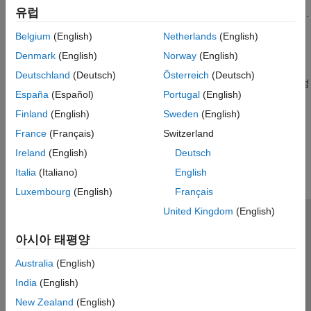
유럽
Hardware Setup for TI mmWave Hardware
항목을 참조하십시오.
Belgium
(English)
Netherlands
(English)
카테고리
Denmark
(English)
Norway
(English)
TI mmWave 레이다 센서
Deutschland
(Deutsch)
Österreich
(Deutsch)
Texas Instruments mmWave 레이다 센서에서 레이다 데이터 구성
España
(Español)
Portugal
(English)
및 읽어오기
Finland
(English)
Sweden
(English)
이 페이지가 얼마나 도움이 되었습니까?
France
(Français)
Switzerland
Ireland
(English)
Deutsch
Italia
(Italiano)
English
Luxembourg
(English)
Français
United Kingdom
(English)
신뢰 센터
등록 상표
개인정보 취급방침
불법 복제 방지
아시아 태평양
애플리케이션 상태
문의하기
Australia
(English)
© 1994-2026 The MathWorks, Inc.
India
(English)
New Zealand
(English)
웹사이트 
한국