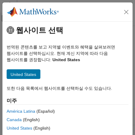
콘텐츠로 바로 가기
MATLAB 도움말 센터
오프캔버스 탐색 메뉴 토글
주요 콘텐츠
웹사이트 선택
문서 홈
Radar Toolbox 지원 하드웨어
레이다
번역된 콘텐츠를 보고 지역별 이벤트와 혜택을 살펴보려면
TI mmWave 레이다 센서 등 타사 하드웨어 지원
웹사이트를 선택하십시오. 현재 계신 지역에 따라 다음
Radar Toolbox
웹사이트를 권장합니다:
United States
카테고리
Radar Toolbox 시작하기
United States
Radar Toolbox는 다음 표에 나열된 지원 패키지를 제공합니다.
응용 분야
레이다 시스템 공학
또한 다음 목록에서 웹사이트를 선택하실 수도 있습니다.
사용
사용
시나리오 생성
가능한
가능한
최초
마지막
미주
데이터 합성
지원 패키지
공급업체
릴리스
릴리스
신호 및 데이터 처리
América Latina
(Español)
TI mmWave
Texas
R2023b
현재
알고리즘 가속화 및 코드 생성
®
레이다 센서
Instruments
Canada
(English)
Radar Toolbox 지원 하드웨어
United States
(English)
TI mmWave 레이다 센서
지원 패키지의 설치에 대해서는
Install Support and Perform