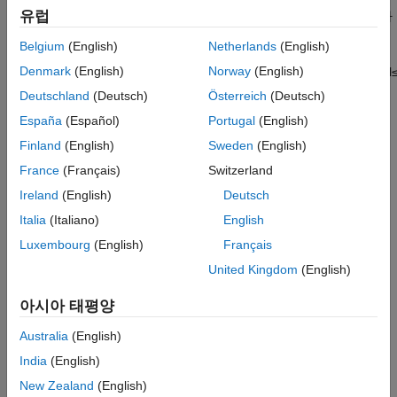
유럽
b
,
beq
, 그리고 인덱스 세트
이 주어질 때, 다음 문제의 해가
intcon
되는 벡터
x
를 구합니다.
Belgium
(English)
Netherlands
(English)
Denmark
(English)
Norway
(English)
min
x
f
T
x
subject to
{
x
(
intcon
)
are integers or extended integers
bl
Deutschland
(Deutsch)
Österreich
(Deutsch)
HiGHS MILP 알고리즘
España
(Español)
Portugal
(English)
HiGHS 개요
Finland
(English)
Sweden
(English)
France
(Français)
Switzerland
알고리즘 개요
Ireland
(English)
Deutsch
풀이 전처리
Italia
(Italiano)
English
Luxembourg
(English)
Français
루트 노드 평가하기
United Kingdom
(English)
절단 생성
아시아 태평양
플런지/급강하
Australia
(English)
무작위 반올림, RINS, RENS
India
(English)
New Zealand
(English)
분기한정