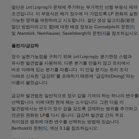
절단은
가 문제에 추가하는 부가적인 선형 부등식 제약
intlinprog
조건입니다. 이 부등식은 해가 정수에 더 가깝도록 LP 완화의 실현
가능한 영역을 제한하려고 시도합니다. 절단 생성 알고리즘(평면
절단 방법이라고도 함)에 대한 배경 정보는 Cornuéjols의 문헌
[6]
및 Atamtürk, Nemhauser, Savelsbergh의 문헌
[4]
을 참조하십시오.
플런지/급강하
정수 실현가능점을 구하기 위해
는 분기한정 스텝과
intlinprog
유사한 발견법을 사용하되, 다른 분기를 만들지 않고 트리에서
바로 아래에 있는 분기를 따릅니다. 이 단일 분기는 트리 조각
아래로 신속한 “급강하”를 초래하기 때문에 “급강하(Diving)”라는
이름이 붙었습니다.
급강하 발견법은 일반적으로 정수 값을 가져야 하는 하나의 변수를
선택합니다. 이에 대한 현재 해는 소수입니다. 그런 다음 이
발견법에서는 변수가 정수 값을 갖도록 강제하는 범위를 추가하고
연관된 완화된 LP를 다시 풉니다. 급강하 발견법 간의 주요
차이점은 범위에 대한 변수를 선택하는 방법에 있습니다.
Berthold의 문헌
[5]
, 섹션 3.1을 참조하십시오.