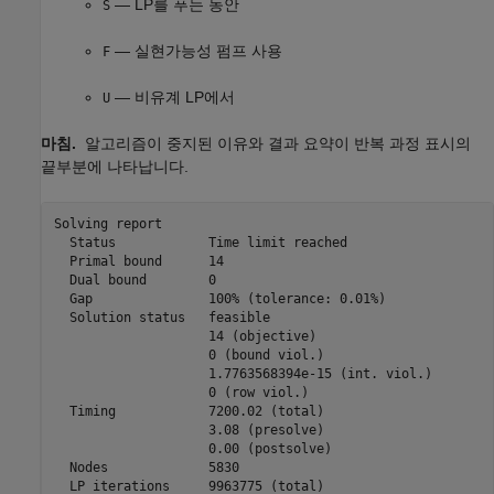
— LP를 푸는 동안
S
— 실현가능성 펌프 사용
F
— 비유계 LP에서
U
마침.
알고리즘이 중지된 이유와 결과 요약이 반복 과정 표시의
끝부분에 나타납니다.
Solving report

  Status            Time limit reached

  Primal bound      14

  Dual bound        0

  Gap               100% (tolerance: 0.01%)

  Solution status   feasible

                    14 (objective)

                    0 (bound viol.)

                    1.7763568394e-15 (int. viol.)

                    0 (row viol.)

  Timing            7200.02 (total)

                    3.08 (presolve)

                    0.00 (postsolve)

  Nodes             5830

  LP iterations     9963775 (total)
