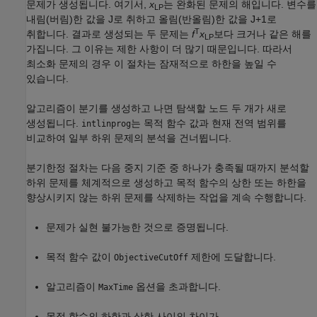
문제가 생성됩니다. 여기서,
x
는 완화된 문제의 해입니다. 변수를
LP
내림(버림)한 값을 J로 취하고 올림(반올림)한 값을 J+1로
T
취합니다. 결과로 생성되는 두 문제는
f
x
보다 크거나 같은 해를
LP
가집니다. 그 이유는 제한 사항이 더 많기 때문입니다. 따라서
최소화 문제의 경우 이 절차는 잠재적으로 하한을 높일 수
있습니다.
알고리즘이 분기를 생성하고 나면 탐색할 노드 두 개가 새로
생성됩니다.
는 목적 함수 값과 현재 전역 범위를
intlinprog
비교하여 일부 하위 문제의 분석을 건너뜁니다.
분기한정 절차는 다음 중지 기준 중 하나가 충족될 때까지 분석할
하위 문제를 체계적으로 생성하고 목적 함수의 상한 또는 하한을
향상시키지 않는 하위 문제를 삭제하는 작업을 계속 수행합니다.
문제가 실현 불가능한 것으로 증명됩니다.
목적 함수 값이
제한에 도달합니다.
ObjectiveCutOff
알고리즘이
옵션을 초과합니다.
MaxTime
목적 함수의 하한과 상한 사이의 차이가