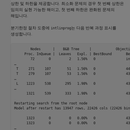
상한 및 하한을 제공합니다. 최소화 문제의 경우 첫 번째 상한은
임의의 실현 가능한 해이고, 첫 번째 하한은 완화된 문제의
해입니다.
분기한정 절차 도중에
는 다음 반복 과정 표시를
intlinprog
생성합니다.
        Nodes      |    B&B Tree     |            Objecti
     Proc. InQueue |  Leaves   Expl. | BestBound       Be
        72       0         2   1.56%   0               in
…

 T     271     107        51   1.56%   0               44
 T     279     107        53   1.56%   0               43
…

 L    1223     538       295   1.98%   0               43
…

      1321     539       333   1.98%   0               43
Restarting search from the root node

Model after restart has 13947 rows, 22426 cols (22426 bin
      1323       0         0   0.00%   0               43
      1323       0         0   0.00%   0               43
…
