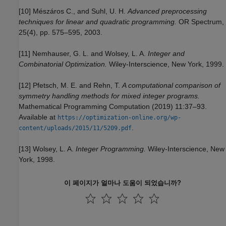
[10] Mészáros C., and Suhl, U. H.
Advanced preprocessing
techniques for linear and quadratic programming.
OR Spectrum,
25(4), pp. 575–595, 2003.
[11] Nemhauser, G. L. and Wolsey, L. A.
Integer and
Combinatorial Optimization.
Wiley-Interscience, New York, 1999.
[12] Pfetsch, M. E. and Rehn, T.
A computational comparison of
symmetry handling methods for mixed integer programs.
Mathematical Programming Computation (2019) 11:37–93.
Available at
https://optimization-online.org/wp-
.
content/uploads/2015/11/5209.pdf
[13] Wolsey, L. A.
Integer Programming.
Wiley-Interscience, New
York, 1998.
이 페이지가 얼마나 도움이 되었습니까?