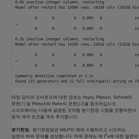
0.0% inactive integer columns, restarting

Model after restart has 15090 rows, 24338 cols (24338 bin
         0       0         0   0.00%   0               in
…

         0       0         0   0.00%   0               in
6.2% inactive integer columns, restarting

Model after restart has 14185 rows, 22816 cols (22816 bin
         0       0         0   0.00%   0               in
…

         0       0         0   0.00%   0               in
Symmetry detection completed in 3.1s

Found 215 generators and 12 full orbitope(s) acting on 73
대칭 감지와 오비토프에 대한 정보는 Hojny, Pfetsch, Schmitt의
문헌
[7]
및 Pfetsch와 Rehn의 문헌
[12]
을 참조하십시오.
소프트웨어는 다음에 설명된 것처럼 분기한정 스텝을 진행하면서
동적 제약 조건을 계속 추가합니다.
분기한정.
분기한정법은 MILP의 해에 수렴하려고 시도하는
T
일련의 하위 문제를 생성합니다. 하위 문제는 해
f
x
에 대한 일련의