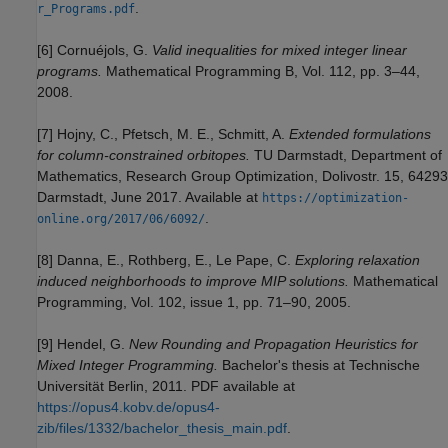
.
r_Programs.pdf
[6] Cornuéjols, G.
Valid inequalities for mixed integer linear
programs.
Mathematical Programming B, Vol. 112, pp. 3–44,
2008.
[7] Hojny, C., Pfetsch, M. E., Schmitt, A.
Extended formulations
for column-constrained orbitopes.
TU Darmstadt, Department of
Mathematics, Research Group Optimization, Dolivostr. 15, 64293
Darmstadt, June 2017. Available at
https://optimization-
.
online.org/2017/06/6092/
[8] Danna, E., Rothberg, E., Le Pape, C.
Exploring relaxation
induced neighborhoods to improve MIP solutions.
Mathematical
Programming, Vol. 102, issue 1, pp. 71–90, 2005.
[9] Hendel, G.
New Rounding and Propagation Heuristics for
Mixed Integer Programming.
Bachelor's thesis at Technische
Universität Berlin, 2011. PDF available at
https://opus4.kobv.de/opus4-
zib/files/1332/bachelor_thesis_main.pdf
.