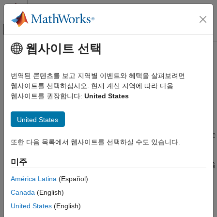
콘텐츠로 바로 가기
MATLAB 도움말 센터
오프캔버스 탐색 메뉴 토글
주요 콘텐츠
웹사이트 선택
문서 홈
혼합 정수 선형 계획법(MILP)
수학 및 최적화
알고리즘
번역된 콘텐츠를 보고 지역별 이벤트와 혜택을 살펴보려면
웹사이트를 선택하십시오. 현재 계신 지역에 따라 다음
Optimization Toolbox
웹사이트를 권장합니다:
United States
혼합 정수 선형 계획법 정의
선형 계획법과 혼합 정수 선형 계획법
혼합 정수 선형 계획법(MILP)은 다음 조건을 갖는 문제입니다.
혼합 정수 선형 계획법(MILP) 알고리즘
United States
이 페이지 내용
T
선형 목적 함수
f
x
. 여기서
f
는 상수로 구성된 열 벡터이고
x
는
또한 다음 목록에서 웹사이트를 선택하실 수도 있습니다.
혼합 정수 선형 계획법 정의
미지수로 구성된 열 벡터입니다.
HiGHS MILP 알고리즘
미주
범위와 선형 제약 조건. 단, 비선형 제약 조건은 포함되지 않음
참고 문헌
(정의는
제약 조건 작성하기
참조)
América Latina
(Español)
Canada
(English)
x
의 일부 성분이 정수 값을 가져야 한다는 제한
United States
(English)
수학적 측면에서 벡터
f
,
lb
,
ub
와 행렬
A
,
Aeq
, 이에 대응하는 벡터