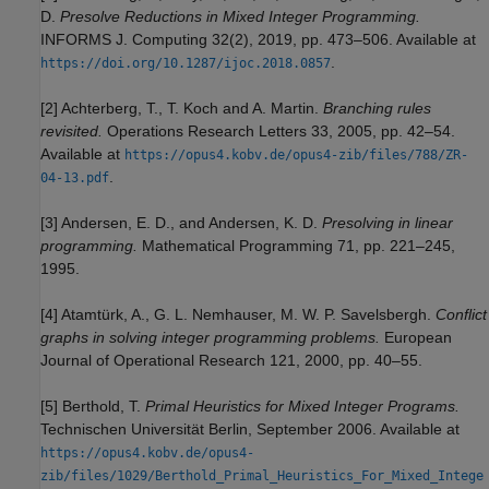
D.
Presolve Reductions in Mixed Integer Programming.
INFORMS J. Computing 32(2), 2019, pp. 473–506. Available at
.
https://doi.org/10.1287/ijoc.2018.0857
[2] Achterberg, T., T. Koch and A. Martin.
Branching rules
revisited.
Operations Research Letters 33, 2005, pp. 42–54.
Available at
https://opus4.kobv.de/opus4-zib/files/788/ZR-
.
04-13.pdf
[3] Andersen, E. D., and Andersen, K. D.
Presolving in linear
programming.
Mathematical Programming 71, pp. 221–245,
1995.
[4] Atamtürk, A., G. L. Nemhauser, M. W. P. Savelsbergh.
Conflict
graphs in solving integer programming problems.
European
Journal of Operational Research 121, 2000, pp. 40–55.
[5] Berthold, T.
Primal Heuristics for Mixed Integer Programs.
Technischen Universität Berlin, September 2006. Available at
https://opus4.kobv.de/opus4-
zib/files/1029/Berthold_Primal_Heuristics_For_Mixed_Intege