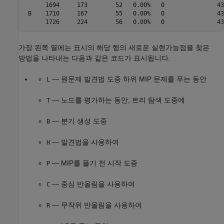
      1694     173        52   0.00%   0               43
 B    1710     167        55   0.00%   0               43
      1726     224        56   0.00%   0               43
가장 왼쪽 열에는 표시의 해당 행의 새로운 실현가능점을 찾은
방법을 나타내는 다음과 같은 코드가 표시됩니다.
— 원문제 발견법 도중 하위 MIP 문제를 푸는 동안
L
— 노드를 평가하는 동안, 트리 탐색 도중에
T
— 분기 생성 도중
B
— 발견법을 사용하여
H
— MIP를 풀기 전 시작 도중
P
— 중심 반올림을 사용하여
C
— 무작위 반올림을 사용하여
R