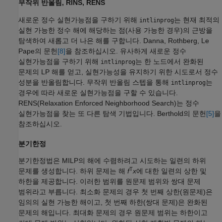
무작위 반올림, RINS, RENS
새로운 정수 실현가능점을 구하기 위해
는 현재 최적의
intlinprog
실현 가능한 정수 해에 해당하는 점(사용 가능한 경우)의 근방을
탐색하여 새롭고 더 나은 해를 구합니다. Danna, Rothberg, Le
Pape의 문헌
[8]
을 참조하십시오. 유사하게 새로운 정수
실현가능점을 구하기 위해
는 한 노드에서 완화된
intlinprog
문제의 LP 해를 얻고, 실현가능성을 유지하기 위한 시도로서 정수
성분을 반올림합니다. 무작위 반올림 스텝을 통해
는
intlinprog
경우에 따라 새로운 실현가능점을 구할 수 있습니다.
RENS(Relaxation Enforced Neighborhood Search)는 정수
실현가능점을 찾는 또 다른 탐색 기법입니다. Berthold의 문헌
[5]
을
참조하십시오.
분기한정
분기한정법은 MILP의 해에 수렴하려고 시도하는 일련의 하위
T
문제를 생성합니다. 하위 문제는 해
f
x
에 대한 일련의 상한 및
하한을 제공합니다. 이러한 범위를 원문제 범위와 쌍대 문제
범위라고 부릅니다. 최소화 문제의 경우 첫 번째 상한(원문제)은
임의의 실현 가능한 해이고, 첫 번째 하한(쌍대 문제)은 완화된
문제의 해입니다. 최대화 문제의 경우 원문제 범위는 하한이고