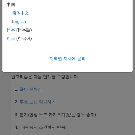
中国
반복 과정 표시
简体中文
English
HiGHS 개요
日本
(日本語)
알고리즘은 HiGHS 오픈소스 소프트웨어를 기반으로
intlinprog
한국
(한국어)
®
합니다.
는 MATLAB
형식의 입력값과 옵션을 동등한
intlinprog
HiGHS 인수로 변환하고, 반환된 해도 표준 MATLAB 형식으로
변환합니다.
지역별 지사에 문의
알고리즘 개요
알고리즘은 다음 단계를 수행합니다.
풀이 전처리
루트 노드 평가하기
분기/한정 노드 가져오기(없는 경우 중지)
다음 중지 조건까지 반복: