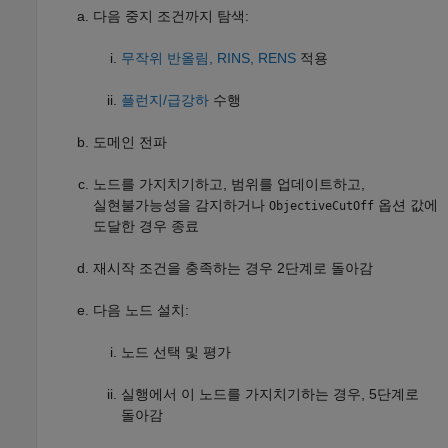
다음 중지 조건까지 탐색:
무작위 반올림, RINS, RENS
적용
플런지/급강하
수행
도메인 전파
노드를 가지치기하고, 범위를 업데이트하고,
실현불가능성을 감지하거나
옵션 값에
ObjectiveCutOff
도달한 경우 종료
재시작 조건을 충족하는 경우 2단계로 돌아감
다음 노드 설치:
노드 선택 및 평가
실행에서 이 노드를 가지치기하는 경우, 5단계로
돌아감