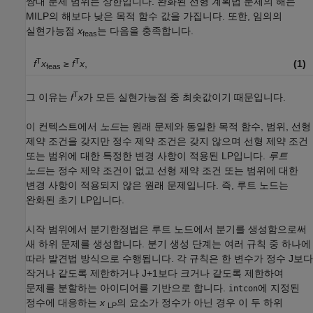
쌍대 문제 범위는 상한입니다. 완화된 선형 계획법 문제의 해는
MILP의 해보다 낮은 목적 함수 값을 가집니다. 또한, 임의의
실현가능점
x
는 다음을 충족합니다.
feas
T
T
f
x
≥
f
x
,
(1)
feas
T
그 이유는
f
x
가 모든 실현가능점 중 최솟값이기 때문입니다.
이 컨텍스트에서
노드
는 원래 문제와 동일한 목적 함수, 범위, 선형
제약 조건을 갖지만 정수 제약 조건은 갖지 않으며 선형 제약 조건
또는 범위에 대한 특정한 변경 사항이 적용된 LP입니다.
루트
노드
는 정수 제약 조건이 없고 선형 제약 조건 또는 범위에 대한
변경 사항이 적용되지 않은 원래 문제입니다. 즉, 루트 노드는
완화된 초기 LP입니다.
시작 범위에서 분기한정법은 루트 노드에서 분기를 생성함으로써
새 하위 문제를 생성합니다. 분기 생성 단계는 여러 규칙 중 하나에
따라 발견법 방식으로 수행됩니다. 각 규칙은 한 변수가 정수 J보다
작거나 같도록 제한하거나 J+1보다 크거나 같도록 제한하여
문제를 분할하는 아이디어를 기반으로 합니다.
에 지정된
intcon
정수에 대응하는
x
의 요소가 정수가 아닌 경우 이 두 하위
LP