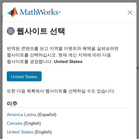
콘텐츠로 바로 가기
MATLAB 도움말 센터
오프캔버스 탐색 메뉴 토글
주요 콘텐츠
웹사이트 선택
문서 홈
응용 사례
제어 시스템
번역된 콘텐츠를 보고 지역별 이벤트와 혜택을 살펴보려면
모터 제어 응용 사례를 위한 장치 및 시스템 예제
웹사이트를 선택하십시오. 현재 계신 지역에 따라 다음
Motor Control Blockset
여러 유형의 모터를 사용하여 모터 제어 응용 사례를 모델링, 제어,
웹사이트를 권장합니다:
United States
카테고리
시뮬레이션하고 코드 생성 및 배포 전략을 소개하는 Motor Control
Motor Control Blockset 시작하기
Blockset™ 예제를 살펴봅니다.
United States
응용 사례
모터 유형
에서는 다음 모터 유형에 따라 Motor Control Blockset
모터 유형
또한 다음 목록에서 웹사이트를 선택하실 수도 있습니다.
참조 예제를 분류합니다.
코드 생성 및 배포
미주
모터 제어를 위한 위치 감지
영구 자석 동기 모터(PMSM)
모터 파라미터 추정 및 플랜트 모델링
América Latina
(Español)
브러시리스 DC(BLDC) 모터
제어 알고리즘 설계
Canada
(English)
배포 및 확인
United States
(English)
유도 모터
하드웨어 문제 해결