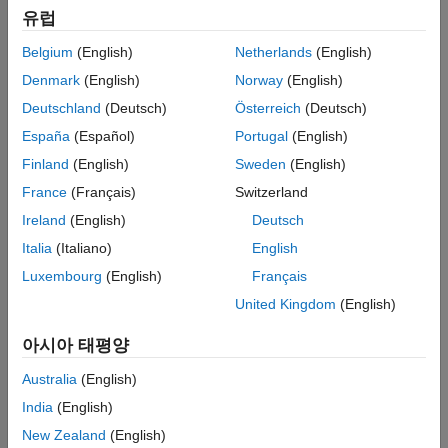
유럽
스위치 릴럭턴스 모터(SRM)
Belgium
(English)
Netherlands
(English)
동기 릴럭턴스 모터(SynRM)
Denmark
(English)
Norway
(English)
코드 생성 및 배포
에서는 하드웨어별 및 제네릭(ANSI C) 코드
Deutschland
(Deutsch)
Österreich
(Deutsch)
생성과 배포 전략에 따라 Motor Control Blockset 참조 예제를
España
(Español)
Portugal
(English)
분류합니다.
Finland
(English)
Sweden
(English)
하드웨어별 코드 생성에는 다양한 마이크로컨트롤러, FPGA
France
(Français)
Switzerland
및 실시간 시스템 타깃에 맞게 사용자 지정된 코드 생성
Ireland
(English)
Deutsch
예제가 포함됩니다.
Italia
(Italiano)
English
제네릭(ANSI C) 코드 생성에는 사용자 지정 하드웨어의 코드
Luxembourg
(English)
Français
생성을 지원하는 예제뿐 아니라 특정 하드웨어의 장치
United Kingdom
(English)
드라이버로 사전 구성되지 않은 예제도 포함됩니다.
아시아 태평양
카테고리
Australia
(English)
모터 유형
India
(English)
모터 유형에 따라 분류된 모터 제어 응용 사례
New Zealand
(English)
코드 생성 및 배포