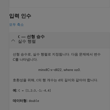
입력 인수
모두 축소
—
선형 승수
C
실수 행렬
선형 승수로, 실수 행렬로 지정됩니다. 다음 문제에서 변수
C
를 나타냅니다.
min
x
‖
C
⋅
x
−
d
‖
2
2
,
where
x
≥
0.
호환성을 위해,
의 행 개수는
의 길이와 같아야 합니다.
C
d
예:
C = [1,2;3,-1;-4,4]
데이터형:
double