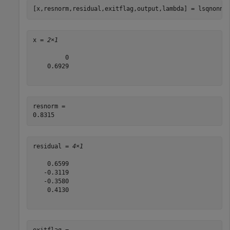
[x,resnorm,residual,exitflag,output,lambda] = lsqnonne
x = 
2×1
         0

    0.6929

resnorm = 

residual = 
4×1
    0.6599

   -0.3119

   -0.3580

    0.4130
