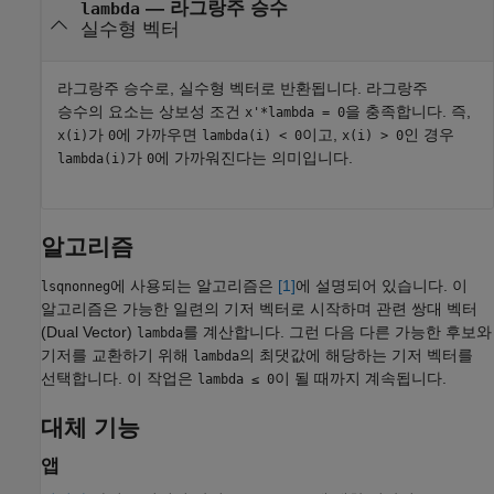
— 라그랑주 승수
lambda
실수형 벡터
라그랑주 승수로, 실수형 벡터로 반환됩니다. 라그랑주
승수의 요소는 상보성 조건
을 충족합니다. 즉,
x'*lambda = 0
가
에 가까우면
이고,
인 경우
x(i)
0
lambda(i) < 0
x(i) > 0
가
에 가까워진다는 의미입니다.
lambda(i)
0
알고리즘
에 사용되는 알고리즘은
[1]
에 설명되어 있습니다. 이
lsqnonneg
알고리즘은 가능한 일련의 기저 벡터로 시작하며 관련 쌍대 벡터
(Dual Vector)
를 계산합니다. 그런 다음 다른 가능한 후보와
lambda
기저를 교환하기 위해
의 최댓값에 해당하는 기저 벡터를
lambda
선택합니다. 이 작업은
이 될 때까지 계속됩니다.
lambda ≤ 0
대체 기능
앱