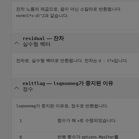
잔차 노름의 제곱으로, 음이 아닌 스칼라로 반환됩니다.
과 같습니다.
norm(C*x-d)^2
— 잔차
residual
실수형 벡터
잔차로, 실수형 벡터로 반환됩니다. 잔차는
입니다.
d - C*x
—
가 중지된 이유
exitflag
lsqnonneg
정수
가 중지된 이유로, 정수로 반환됩니다.
lsqnonneg
함수가 해
로 수렴되었습니다.
1
x
반복 횟수가
를
0
options.MaxIter