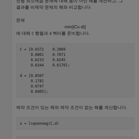
선형 최소제곱 문제에 대해 음이 아닌 해를 계산하고, 그
결과를 비제약 문제의 해와 비교합니다.
문제
min
|
|
C
x
-
d
|
|
에 대해
행렬과
벡터를 준비합니다.
C
d
C = [0.0372    0.2869

     0.6861    0.7071

     0.6233    0.6245

     0.6344    0.6170];

d = [0.8587

     0.1781

     0.0747

     0.8405];
제약 조건이 있는 해와 제약 조건이 없는 해를 계산합니다.
x = lsqnonneg(C,d)