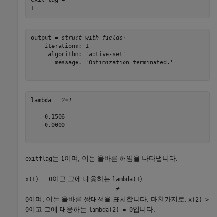
exitflag = 

output = 
struct with fields:
    iterations: 1

     algorithm: 'active-set'

       message: 'Optimization terminated.'

lambda = 
2×1
   -0.1506

   -0.0000

는
이며, 이는 올바른 해임을 나타냅니다.
exitflag
1
이고 그에 대응하는
x(1) = 0
lambda(1)
≠
이며, 이는 올바른 쌍대성을 표시합니다. 마찬가지로,
0
x(2) >
이고 그에 대응하는
입니다.
0
lambda(2) = 0