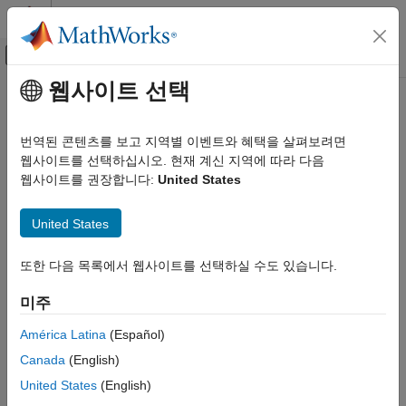
콘텐츠로 바로 가기
MATLAB 도움말 센터
오프캔버스 탐색 메뉴 토글
주요 콘텐츠
웹사이트 선택
문서 홈
lsqnonneg
MATLAB
번역된 콘텐츠를 보고 지역별 이벤트와 혜택을 살펴보려면
수학
음이 아닌 선형 최소제곱 문제 풀기
웹사이트를 선택하십시오. 현재 계신 지역에 따라 다음
선형 대수
웹사이트를 권장합니다:
United States
페이지 내 모두 축소
MATLAB
구문
United States
수학
최적화
x = lsqnonneg(C,d)
또한 다음 목록에서 웹사이트를 선택하실 수도 있습니다.
x = lsqnonneg(C,d,options)
lsqnonneg
x = lsqnonneg(problem)
미주
[x,resnorm,residual] = lsqnonneg(
___
)
이 페이지 내용
[x,resnorm,residual,exitflag,output] = lsqnonneg(
___
)
구문
América Latina
(Español)
[x,resnorm,residual,exitflag,output,lambda] =
설명
Canada
(English)
lsqnonneg(
___
)
예제
설명
United States
(English)
입력 인수