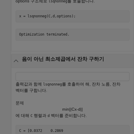
options 구조체로
를 호출합니다.
lsqnonneg
x = lsqnonneg(C,d,options);
음이 아닌 최소제곱에서 잔차 구하기
출력값과 함께
를 호출하여 해, 잔차 노름, 잔차
lsqnonneg
벡터를 구합니다.
문제
min
|
|
C
x
-
d
|
|
에 대해
행렬과
벡터를 준비합니다.
C
d
C = [0.0372    0.2869
