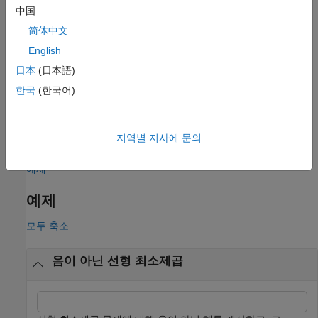
中国
예제
简体中文
는
English
[
,
,
,
,
] = lsqnonneg(
___
)
x
resnorm
residual
exitflag
output
의 종료 조건을 설명하는 값
와 최적화 과정에
lsqnonneg
exitflag
日本
(日本語)
대한 정보를 포함하는 구조체
을 추가로 반환합니다.
output
한국
(한국어)
[
,
,
,
,
,
] =
x
resnorm
residual
exitflag
output
lambda
는 라그랑주 승수 벡터
를 추가로
lsqnonneg(
___
)
lambda
지역별 지사에 문의
반환합니다.
예제
예제
모두 축소
음이 아닌 선형 최소제곱