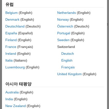
다음 형식의 음이 아닌 최소제곱 곡선 피팅 문제 풀기
출력 인수
유럽
알고리즘
Belgium
(English)
Netherlands
(English)
min
x
‖
C
⋅
x
−
d
‖
2
2
,
where
x
≥
0.
대체 기능
Denmark
(English)
Norway
(English)
참고 문헌
는
조건하에
를 최소화하는
= lsqnonneg(
,
)
x ≥ 0
norm(C*x-d)
x
C
d
Deutschland
(Deutsch)
Österreich
(Deutsch)
확장 기능
벡터
를 반환합니다. 인수
와
는 실수여야 합니다.
x
C
d
버전 내역
España
(Español)
Portugal
(English)
참고 항목
예제
Finland
(English)
Sweden
(English)
France
(Français)
Switzerland
는 구조체
에 지정된 최적화
= lsqnonneg(
,
,
)
options
x
C
d
options
Ireland
(English)
Deutsch
옵션을 사용하여 최소화합니다. 이 옵션을 설정하려면
optimset
(Optimization Toolbox)
를 사용하십시오.
Italia
(Italiano)
English
Luxembourg
(English)
Français
예제
United Kingdom
(English)
은
의 최솟값을 구합니다. 여기서
= lsqnonneg(
)
problem
x
problem
아시아 태평양
은 구조체입니다.
problem
Australia
(English)
는 이전의 모든 구문에
[
,
,
] = lsqnonneg(
___
)
x
resnorm
residual
India
(English)
대해 잔차에 대한 2-노름(Norm)의 제곱 값인
을
norm(C*x-d)^2
추가로 반환하고, 잔차
를 반환합니다.
New Zealand
(English)
d-C*x