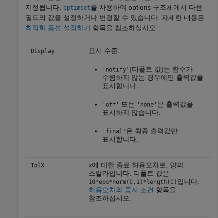
지정됩니다.
를 사용하여 options 구조체에서 다음
optimset
필드의 값을 설정하거나 변경할 수 있습니다. 자세한 내용은
최적화 옵션 설정하기
항목을 참조하십시오.
표시 수준:
Display
(디폴트 값)는 함수가
'notify'
수렴하지 않는 경우에만 출력값을
표시합니다.
또는
은 출력값을
'off'
'none'
표시하지 않습니다.
은 최종 출력값만
'final'
표시합니다.
에 대한 종료 허용오차로, 양의
TolX
x
스칼라입니다. 디폴트 값은
입니다.
10*eps*norm(C,1)*length(C)
허용오차와 중지 조건
항목을
참조하십시오.