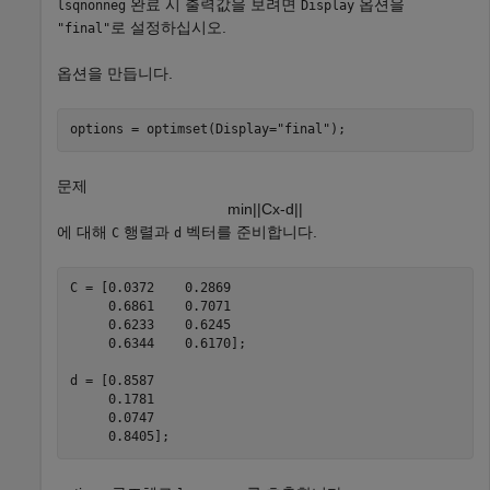
완료 시 출력값을 보려면
옵션을
lsqnonneg
Display
로 설정하십시오.
"final"
옵션을 만듭니다.
options = optimset(Display=
"final"
);
문제
min
|
|
C
x
-
d
|
|
에 대해
행렬과
벡터를 준비합니다.
C
d
C = [0.0372    0.2869

     0.6861    0.7071

     0.6233    0.6245

     0.6344    0.6170];

d = [0.8587

     0.1781

     0.0747

     0.8405];