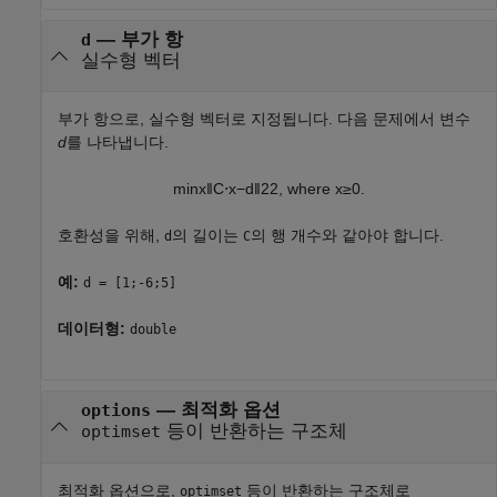
—
부가 항
d
실수형 벡터
부가 항으로, 실수형 벡터로 지정됩니다. 다음 문제에서 변수
d
를 나타냅니다.
min
x
‖
C
⋅
x
−
d
‖
2
2
,
where
x
≥
0.
호환성을 위해,
의 길이는
의 행 개수와 같아야 합니다.
d
C
예:
d = [1;-6;5]
데이터형:
double
—
최적화 옵션
options
등이 반환하는 구조체
optimset
최적화 옵션으로,
등이 반환하는 구조체로
optimset