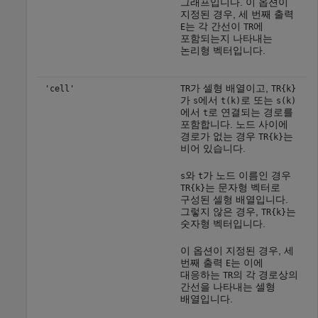
그래프입니다. 이 옵션이
지정된 경우, 세 번째 출력
는 각 간선이
에
E
TR
포함되는지 나타내는
논리형 벡터입니다.
가 셀형 배열이고,
'cell'
TR
TR{k}
가
에서
로 또는
s
t(k)
s(k)
에서
로 연결되는 경로를
t
포함합니다. 노드 사이에
경로가 없는 경우
는
TR{k}
비어 있습니다.
와
가 노드 이름인 경우
s
t
는 문자형 벡터로
TR{k}
구성된 셀형 배열입니다.
그렇지 않은 경우,
는
TR{k}
숫자형 벡터입니다.
이 옵션이 지정된 경우, 세
번째 출력
는 이에
E
대응하는
의 각 경로상의
TR
간선을 나타내는 셀형
배열입니다.