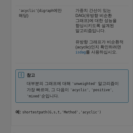
(
에만
가중치 간선이 있는
'acyclic'
digraph
해당)
DAG(유방향 비순환
그래프)에 대한 성능을
향상시키도록 설계된
알고리즘입니다.
유방향 그래프가 비순환적
(acyclic)인지 확인하려면
를 사용하십시오.
isdag
참고
대부분의 그래프에 대해
알고리즘이
'unweighted'
가장 빠르며, 그 다음이
,
,
'acyclic'
'positive'
순입니다.
'mixed'
예:
shortestpath(G,s,t,'Method','acyclic')