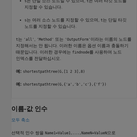
는 단일 소스 노드일 수 있으며,
는 여러 타깃 노드를
s
t
지정할 수 있습니다.
는 여러 소스 노드를 지정할 수 있으며,
는 단일 타깃
s
t
노드를 지정할 수 있습니다.
는
,
또는
이라는 이름의 노드를
t
'all'
'Method'
'OutputForm'
지정해서는 안 됩니다. 이러한 이름은 옵션 이름과 충돌하기
때문입니다. 이러한 경우에는
를 사용하여 노드
findnode
인덱스를 전달하십시오.
예:
shortestpathtree(G,[1 2 3],8)
예:
shortestpathtree(G,{'a','b','c'},{'f'})
이름-값 인수
모두 축소
선택적 인수 쌍을
으로
Name1=Value1,...,NameN=ValueN