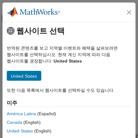
콘텐츠로 바로 가기
MATLAB 도움말 센터
오프캔버스 탐색 메뉴 토글
주요 콘텐츠
웹사이트 선택
문서 홈
shortestpathtree
MATLAB
번역된 콘텐츠를 보고 지역별 이벤트와 혜택을 살펴보려면
수학
노드의 최단 경로 트리
웹사이트를 선택하십시오. 현재 계신 지역에 따라 다음
그래프와 네트워크 알고리즘
웹사이트를 권장합니다:
United States
페이지 내 모두 축소
shortestpathtree
구문
United States
이 페이지 내용
TR = shortestpathtree(G,s)
구문
또한 다음 목록에서 웹사이트를 선택하실 수도 있습니다.
TR = shortestpathtree(G,s,t)
설명
TR = shortestpathtree(
___
,Name,Value)
예제
미주
[TR,D] = shortestpathtree(
___
)
입력 인수
[TR,D,E] = shortestpathtree(
___
)
América Latina
(Español)
이름-값 인수
설명
Canada
(English)
출력 인수
는 소스 노드
에서 그래프의 다른
= shortestpathtree(
,
)
s
TR
G
s
United States
(English)
팁
모든 노드로 연결되는 최단 경로로 구성된 트리를 포함하는 유방향