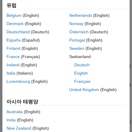
확장 기능
그래프
를 반환합니다. 그래프가 가중 그래프(즉,
가
TR
G.Edges
유럽
버전 내역
변수
를 포함함)인 경우에는 가중치가 그래프에서 간선의
Weight
참고 항목
Belgium
(English)
Netherlands
(English)
거리로 사용됩니다. 가중 그래프가 아닌 경우에는 모든 간선
거리가
로 처리됩니다.
1
Denmark
(English)
Norway
(English)
Deutschland
(Deutsch)
Österreich
(Deutsch)
예제
España
(Español)
Portugal
(English)
는 여러 소스 노드나 타깃 노드
= shortestpathtree(
,
,
)
TR
G
s
t
Finland
(English)
Sweden
(English)
사이의 최단 경로로 구성된 트리를 계산합니다.
France
(Français)
Switzerland
Ireland
(English)
Deutsch
는 단일 소스 노드일 수 있으며,
는 여러 타깃 노드를 지정할
s
t
수 있습니다.
Italia
(Italiano)
English
Luxembourg
(English)
Français
는 여러 소스 노드를 지정할 수 있으며,
는 단일 타깃 노드를
s
t
United Kingdom
(English)
지정할 수 있습니다.
아시아 태평양
예제
Australia
(English)
는 위에 열거된 구문에
= shortestpathtree(
___
,
)
TR
Name,Value
India
(English)
나와 있는 입력 인수의 조합과 함께 사용하며, 하나 이상의 이름-값
쌍의 인수로 지정된 추가적인 옵션을 사용합니다. 예를 들어,
New Zealand
(English)