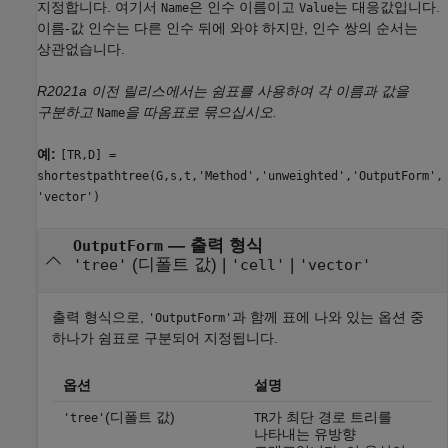
지정합니다. 여기서
은 인수 이름이고
는 대응값입니다.
Name
Value
이름-값 인수는 다른 인수 뒤에 와야 하지만, 인수 쌍의 순서는
상관없습니다.
R2021a 이전 릴리스에서는 쉼표를 사용하여 각 이름과 값을
구분하고
을 따옴표로 묶으십시오.
Name
예:
[TR,D] =
shortestpathtree(G,s,t,'Method','unweighted','OutputForm',
'vector')
—
출력 형식
OutputForm
(디폴트 값) |
|
'tree'
'cell'
'vector'
출력 형식으로,
과 함께 표에 나와 있는 옵션 중
'OutputForm'
하나가 쉼표로 구분되어 지정됩니다.
옵션
설명
(디폴트 값)
가 최단 경로 트리를
'tree'
TR
나타내는 유방향