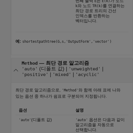
번째 출력
는
가 노드
E
E(k)
와 노드
를 연결하는
k
TR(k)
최단 경로 트리의 간선
인덱스를 반환하는
벡터입니다.
예:
shortestpathtree(G,s,'OutputForm','vector')
—
최단 경로 알고리즘
Method
(디폴트 값) |
|
'auto'
'unweighted'
|
|
'positive'
'mixed'
'acyclic'
최단 경로 알고리즘으로,
와 함께 아래 표에 나와
'Method'
있는 옵션 중 하나가 쉼표로 구분되어 지정됩니다.
옵션
설명
(디폴트 값)
옵션은 다음과 같이
'auto'
'auto'
알고리즘을 자동으로
선택합니다.