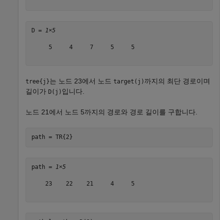
D = 
1×5
     5     4     7     5     5

는 노드 23에서 노드
까지의 최단 경로이며
tree{j}
target(j)
길이가
입니다.
D(j)
노드 21에서 노드 5까지의 경로와 경로 길이를 구합니다.
path = TR{2}
path = 
1×5
    23    22    21     4     5
