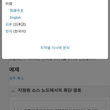
는 최단 경로
shortestpathtree(G,s,'OutputForm','vector')
中国
트리를 설명하는 숫자형 벡터를 반환합니다.
简体中文
예제
English
日本
(日本語)
는 트리에서 노드 사이의 최단
[
,
] = shortestpathtree(
___
)
TR
D
한국
(한국어)
경로 거리를 추가적으로 반환합니다.
예제
지역별 지사에 문의
는 각 그래프 간선이
에
[
,
,
] = shortestpathtree(
___
)
TR
TR
D
E
포함되는지 나타내는 논리형 벡터
를 추가로 반환합니다.
E
예제
모두 축소
지정된 소스 노드에서의 최단 경로