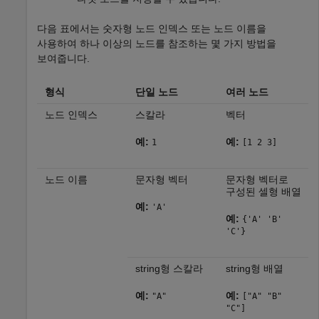
다음 표에서는 숫자형 노드 인덱스 또는 노드 이름을
사용하여 하나 이상의 노드를 참조하는 몇 가지 방법을
보여줍니다.
형식
단일 노드
여러 노드
노드 인덱스
스칼라
벡터
예:
예:
1
[1 2 3]
노드 이름
문자형 벡터
문자형 벡터로
구성된 셀형 배열
예:
'A'
예:
{'A' 'B'
'C'}
string형 스칼라
string형 배열
예:
예:
"A"
["A" "B"
"C"]