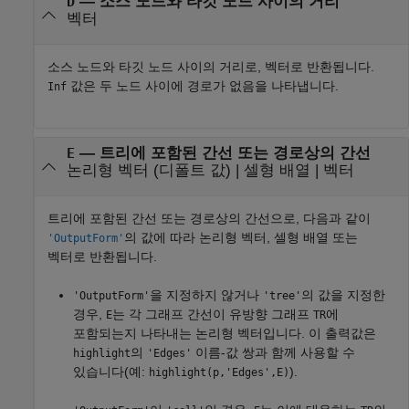
— 소스 노드와 타깃 노드 사이의 거리
D
벡터
소스 노드와 타깃 노드 사이의 거리로, 벡터로 반환됩니다.
값은 두 노드 사이에 경로가 없음을 나타냅니다.
Inf
— 트리에 포함된 간선 또는 경로상의 간선
E
논리형 벡터 (디폴트 값) | 셀형 배열 | 벡터
트리에 포함된 간선 또는 경로상의 간선으로, 다음과 같이
의 값에 따라 논리형 벡터, 셀형 배열 또는
'OutputForm'
벡터로 반환됩니다.
을 지정하지 않거나
의 값을 지정한
'OutputForm'
'tree'
경우,
는 각 그래프 간선이 유방향 그래프
에
E
TR
포함되는지 나타내는 논리형 벡터입니다. 이 출력값은
의
이름-값 쌍과 함께 사용할 수
highlight
'Edges'
있습니다(예:
).
highlight(p,'Edges',E)