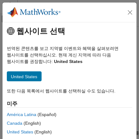
콘텐츠로 바로 가기
MATLAB 도움말 센터
오프캔버스 탐색 메뉴 토글
주요 콘텐츠
웹사이트 선택
문서 홈
문자형과 string형
MATLAB
번역된 콘텐츠를 보고 지역별 이벤트와 혜택을 살펴보려면
언어 기본 사항
문자형 배열과 string형 배열 내 텍스트
웹사이트를 선택하십시오. 현재 계신 지역에 따라 다음
데이터형
®
문자형 배열과 string형 배열은 MATLAB
에서 텍스트 데이터를
웹사이트를 권장합니다:
United States
저장하는 데 사용됩니다.
카테고리
United States
숫자형
숫자형 배열이 일련의 숫자인 것처럼, 문자형 배열은 일련의
문자형과 string형
문자입니다. 일반적인 사용법은 짧은 텍스트 조각을
문자형
또한 다음 목록에서 웹사이트를 선택하실 수도 있습니다.
날짜/시간(Date and Time)
벡터
로 저장하는 것입니다(예:
).
c = 'Hello World'
categorical형 배열
미주
string형 배열은 텍스트 조각을 저장할 수 있는
테이블
컨테이너입니다. string형 배열은 텍스트를 데이터로 사용할
América Latina
(Español)
타임테이블
수 있는 일련의 함수를 제공합니다. 큰따옴표를 사용하여
구조체
Canada
(English)
string형을 생성할 수 있습니다(예:
str = "Greetings
셀형 배열
United States
(English)
). 데이터를 string형 배열로 변환하려면
함수를
friend"
string
함수 핸들(Function Handle)