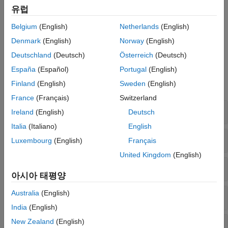
사용하십시오.
유럽
사전
시계열
자세한 내용을 보려면
string형 배열과 문자형 배열 내에 포함된
Belgium
(English)
Netherlands
(English)
텍스트
항목을 참조하거나
Using String Arrays for Text Data
데이터형 식별
Denmark
(English)
Norway
(English)
비디오를 참조하십시오.
데이터형 변환
Deutschland
(Deutsch)
Österreich
(Deutsch)
함수
España
(Español)
Portugal
(English)
Finland
(English)
Sweden
(English)
모두 확장
France
(Français)
Switzerland
생성, 결합 및 변환
Ireland
(English)
Deutsch
Italia
(Italiano)
English
유형과 속성 확인
Luxembourg
(English)
Français
United Kingdom
(English)
찾기와 바꾸기
아시아 태평양
Australia
(English)
패턴 일치시키기
India
(English)
New Zealand
(English)
조인(Join)과 분할(Split)