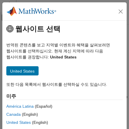
콘텐츠로 바로 가기
MATLAB 도움말 센터
오프캔버스 탐색 메뉴 토글
주요 콘텐츠
웹사이트 선택
문서 홈
poseGraph
영상 처리 및 컴퓨터 비전
번역된 콘텐츠를 보고 지역별 이벤트와 혜택을 살펴보려면
Create 2-D pose graph from lidar scan map
웹사이트를 선택하십시오. 현재 계신 지역에 따라 다음
Lidar Toolbox
Since R2022b
웹사이트를 권장합니다:
United States
Registration and SLAM
collapse all in page
Syntax
poseGraph
United States
ON THIS PAGE
pGraph = poseGraph(scanMapObj)
또한 다음 목록에서 웹사이트를 선택하실 수도 있습니다.
Syntax
Description
Description
미주
creates a pose graph from the
= poseGraph(
)
pGraph
scanMapObj
Examples
2-D lidar scan map object
. You can use this pose
scanMapObj
Input Arguments
América Latina
(Español)
graph for inspection, visualization, and pose graph optimization.
Output Arguments
Canada
(English)
Version History
This function requires Navigation Toolbox™ version 2.3 or
United States
(English)
See Also
higher.