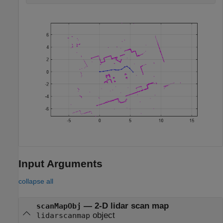
Input Arguments
collapse all
—
2-D lidar scan map
scanMapObj
object
lidarscanmap