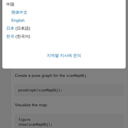
Create a
object.
lidarscanmap
中国
简体中文
scanMapObj = lidarscanmap;
English
日本
(日本語)
Add the first 15 scans from the input data to the
scanMapObj
object by using the
function.
한국
(한국어)
addScan
for
 currentID = 1:15

지역별 지사에 문의
end
Create a pose graph for the
.
scanMapObj
poseGraph(scanMapObj);
Visualize the map.
figure

show(scanMapObj);