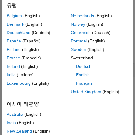
유럽
To optimize the pose graph output, use the
optimizePoseGraph
Belgium
(English)
Netherlands
(English)
(Navigation Toolbox)
function.
Denmark
(English)
Norway
(English)
example
Deutschland
(Deutsch)
Österreich
(Deutsch)
España
(Español)
Portugal
(English)
Examples
Finland
(English)
Sweden
(English)
collapse all
France
(Français)
Switzerland
Ireland
(English)
Deutsch
Create Pose Graph from 2-D Lidar Scans
Italia
(Italiano)
English
Luxembourg
(English)
Français
United Kingdom
(English)
Load a MAT file containing 2-D lidar scans into the
workspace.
아시아 태평양
Australia
(English)
data = load(
"wareHouse.mat"
);

scans = data.wareHouseScans;
India
(English)
New Zealand
(English)