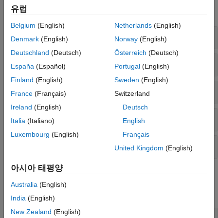
유럽
모두 확장
Belgium
(English)
Netherlands
(English)
모델 추정
Denmark
(English)
Norway
(English)
Deutschland
(Deutsch)
Österreich
(Deutsch)
모델 회귀 변수
España
(Español)
Portugal
(English)
Finland
(English)
Sweden
(English)
비선형 및 선형 매핑 객체
France
(Français)
Switzerland
Ireland
(English)
Deutsch
시뮬레이션, 예측 및 검증
Italia
(Italiano)
English
Luxembourg
(English)
Français
선형화
United Kingdom
(English)
아시아 태평양
블록
Australia
(English)
모두 확장
India
(English)
New Zealand
(English)
시뮬레이션