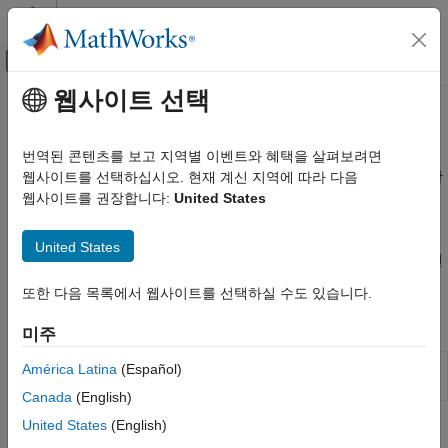
콘텐츠로 바로 가기
MATLAB 도움말 센터
오프캔버스 탐색 메뉴 토글
주요 콘텐츠
웹사이트 선택
문서 홈
비선형 ARX 모델
제어 시스템
번역된 콘텐츠를 보고 지역별 이벤트와 혜택을 살펴보려면
시그모이드, 웨이블릿과 같은 동적 네트워크를 사용하여 모델링한
웹사이트를 선택하십시오. 현재 계신 지역에 따라 다음
System Identification Toolbox
비선형 동작
웹사이트를 권장합니다:
United States
비선형 모델 식별
비선형 ARX 모델을 사용하여 웨이블릿 네트워크, 트리 분할,
카테고리
시그모이드 네트워크와 같은 동적 비선형성 추정기를 이용해
United States
시스템의 비선형성을 나타냅니다. 비선형 ARX 모델을 추정하려면
비선형 모델 식별 기본 사항
System Identification
앱 또는
함수를 사용하십시오.
nlarx
비선형 ARX 모델
또한 다음 목록에서 웹사이트를 선택하실 수도 있습니다.
Hammerstein-Wiener 모델
앱
미주
비선형 그레이박스 모델
신경망 상태공간 모델
System
측정된 데이터에서 동적 시스템의 모델
América Latina
(Español)
차수 축소 모델링
Identification
식별하기
Canada
(English)
United States
(English)
함수