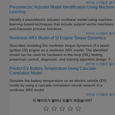
라이브 스크립트 열기
Piezoelectric Actuator Model Identification Using Machine
Learning
Identify a piezoelectric actuator nonlinear model using machine-
learning-based techniques that include support vector machines
and Gaussian process functions.
라이브 스크립트 열기
Nonlinear ARX Model of SI Engine Torque Dynamics
Describes modeling the nonlinear torque dynamics of a spark-
ignition (SI) engine as a nonlinear ARX model. The identified
model can be used for hardware-in-the-loop (HIL) testing,
powertrain control, diagnostic, and training algorithm design. For
example, you can use the model for aftertreatment control and
라이브 스크립트 열기
Predict EV Battery Temperature Using Cascade-
diagnostics algorithm development. For more information on
Correlation Model
nonlinear ARX models, see Nonlinear ARX Models.
Simulate the battery temperature on an electric vehicle (EV)
model by using a cascade-correlation neural network in a
nonlinear ARX model.
라이브 스크립트 열기
이 페이지가 얼마나 도움이 되었습니까?