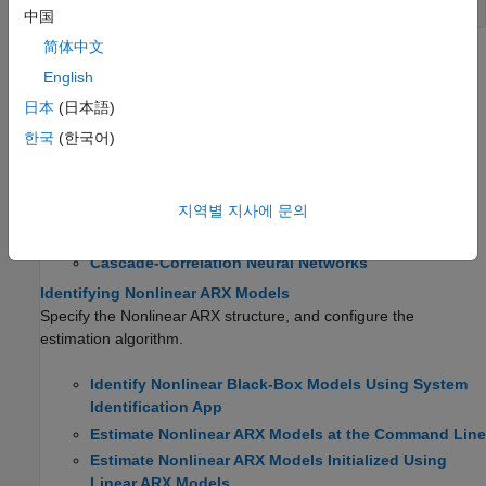
中国
简体中文
도움말 항목
English
What Are Nonlinear ARX Models?
日本
(日本語)
Understand the structure of a nonlinear ARX model.
한국
(한국어)
Available Mapping Functions for Nonlinear ARX Models
Choose from sigmoid, wavelet, tree partition, linear, neural, and
지역별 지사에 문의
custom network nonlinearities.
Cascade-Correlation Neural Networks
Identifying Nonlinear ARX Models
Specify the Nonlinear ARX structure, and configure the
estimation algorithm.
Identify Nonlinear Black-Box Models Using System
Identification App
Estimate Nonlinear ARX Models at the Command Line
Estimate Nonlinear ARX Models Initialized Using
Linear ARX Models