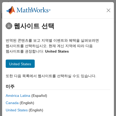
콘텐츠로 바로 가기
MATLAB 도움말 센터
오프캔버스 탐색 메뉴 토글
주요 콘텐츠
웹사이트 선택
문서 홈
Control Systems
번역된 콘텐츠를 보고 지역별 이벤트와 혜택을 살펴보려면
카테고리
웹사이트를 선택하십시오. 현재 계신 지역에 따라 다음
How useful was this information?
웹사이트를 권장합니다:
United States
C2000 Microcontroller Blockset
Control System Toolbox
United States
Fuzzy Logic Toolbox
Get Started with Fuzzy Logic Toolbox
또한 다음 목록에서 웹사이트를 선택하실 수도 있습니다.
Fuzzy Inference System Modeling
미주
Fuzzy Inference System Tuning
Data Clustering
América Latina
(Español)
Fuzzy Logic in Simulink
Canada
(English)
Deployment
United States
(English)
Applications