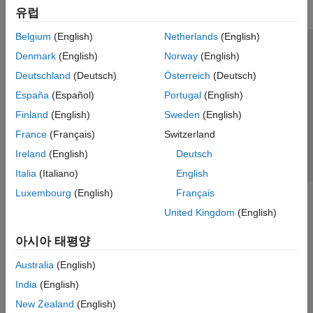
Model Predictive Control Toolbox
유럽
Motor Control Blockset
Belgium
(English)
Netherlands
(English)
Predictive Maintenance Toolbox
신뢰 센터
등록 상표
개인정보 취급방침
불법 복제 방지
Denmark
(English)
Norway
(English)
Raspberry Pi Blockset
애플리케이션 상태
문의하기
Deutschland
(Deutsch)
Österreich
(Deutsch)
Reinforcement Learning Toolbox
© 1994-2026 The MathWorks, Inc.
España
(Español)
Portugal
(English)
Robust Control Toolbox
Finland
(English)
Sweden
(English)
Simulink Control Design
웹사이트 
France
(Français)
Switzerland
한국
Ireland
(English)
Deutsch
Simulink Design Optimization
Italia
(Italiano)
English
STM32 Microcontroller Blockset
Luxembourg
(English)
Français
System Identification Toolbox
United Kingdom
(English)
아시아 태평양
Australia
(English)
India
(English)
New Zealand
(English)