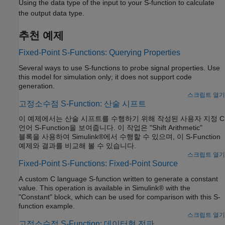
Using the data type of the input to your S-function to calculate
the output data type.
추천 예제
Fixed-Point S-Functions: Querying Properties
Several ways to use S-functions to probe signal properties. Use
this model for simulation only; it does not support code
generation.
스크립트 열기
고정소수점 S-Function: 산술 시프트
이 예제에서는 산술 시프트를 수행하기 위해 작성된 사용자 지정 C
언어 S-Function을 보여줍니다. 이 작업은 "Shift Arithmetic"
블록을 사용하여 Simulink®에서 수행할 수 있으며, 이 S-Function
예제와 결과를 비교해 볼 수 있습니다.
스크립트 열기
Fixed-Point S-Functions: Fixed-Point Source
A custom C language S-function written to generate a constant
value. This operation is available in Simulink® with the
"Constant" block, which can be used for comparison with this S-
function example.
스크립트 열기
고정소수점 S-Function: 데이터형 전파