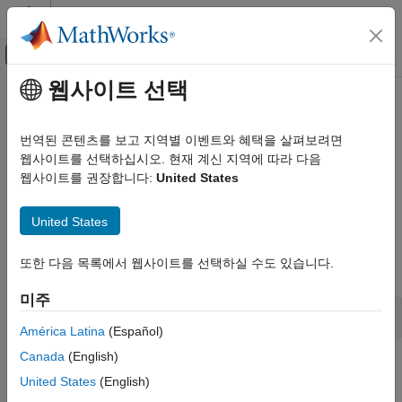
콘텐츠로 바로 가기
MATLAB 도움말 센터
오프캔버스 탐색 메뉴 토글
주요 콘텐츠
웹사이트 선택
문서 홈
외부 코드 통합하기
코드 생성
번역된 콘텐츠를 보고 지역별 이벤트와 혜택을 살펴보려면
FPGA, ASIC 및 SoC 개발
사용자 지정 고정소수점 S-Function을 사용한 외부 코드 통합
웹사이트를 선택하십시오. 현재 계신 지역에 따라 다음
사용자 지정 고정소수점 S-Function을 사용하여 외부 코드를
웹사이트를 권장합니다:
United States
Fixed-Point Designer
통합할 수 있습니다.
임베디드 구현
United States
함수
카테고리
MATLAB 및 Simulink에서의 고정소수점 수학
또한 다음 목록에서 웹사이트를 선택하실 수도 있습니다.
모두 확장
연산
Simulink에서의 고정소수점 행렬 연산
미주
사용자 지정 고정소수점 S-Function을 위한 API
MATLAB의 고정소수점 행렬 연산
América Latina
(Español)
룩업 테이블 최적화
Canada
(English)
외부 코드 통합하기
도움말 항목
고정소수점 코드 생성
United States
(English)
Data Type Support