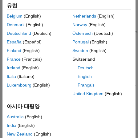
유럽
Lists the data types supported by the API and discusses the
treatment of integers and data-type-overridden signals.
Belgium
(English)
Netherlands
(English)
Denmark
(English)
Norway
(English)
Structure of the S-Function
Displays the basic structure of an S-function that directly handles
Deutschland
(Deutsch)
Österreich
(Deutsch)
fixed-point data types.
España
(Español)
Portugal
(English)
Finland
(English)
Sweden
(English)
Storage Containers
Discusses the containers used to hold signals in simulation and
France
(Français)
Switzerland
code generation.
Ireland
(English)
Deutsch
Italia
(Italiano)
English
Data Type IDs
Describes the creation, assignment, and usage of data type IDs,
Luxembourg
(English)
Français
including how to get and set information about data types in an
United Kingdom
(English)
S-function.
아시아 태평양
Overflow Handling and Rounding Methods
Discusses the tokens you can use to define overflow handling
Australia
(English)
and rounding methods in your fixed-point S-function, and
India
(English)
describes the overflow logging structure.
New Zealand
(English)