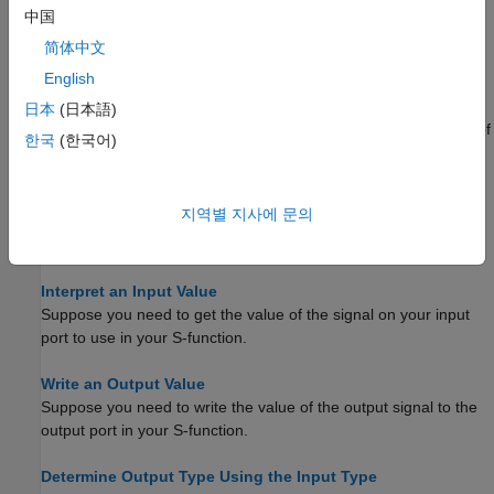
MEX 파일 만들기
中国
고정소수점 S-Function의 MEX 파일을 만들기 위해 거쳐야 하는
简体中文
추가 단계를 설명합니다.
English
Get the Input Port Data Type
日本
(日本語)
Within your S-function, you might need to know the data types of
한국
(한국어)
different ports, run-time parameters, and DWorks.
Set the Output Port Data Type
지역별 지사에 문의
You may want to set the data type of various ports, run-time
parameters, or DWorks in your S-function.
Interpret an Input Value
Suppose you need to get the value of the signal on your input
port to use in your S-function.
Write an Output Value
Suppose you need to write the value of the output signal to the
output port in your S-function.
Determine Output Type Using the Input Type