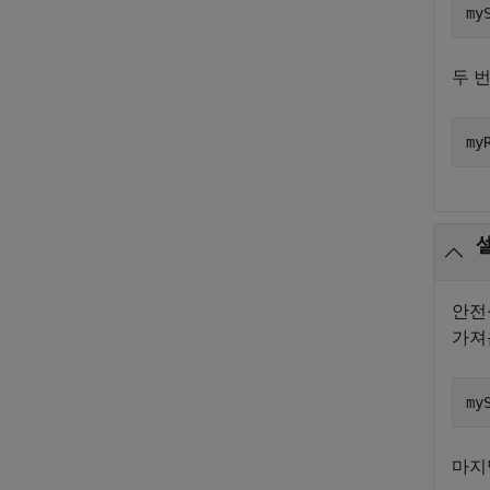
my
두 
my
안전
가져
my
마지