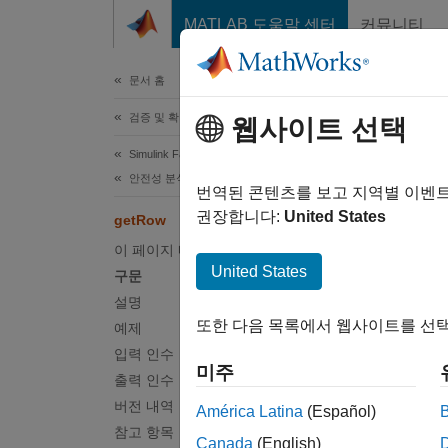
콘텐츠로 바로 가기
MATLAB 도움말 센터
커뮤니티
문서
문서 홈
검증 및 확인(V&V), 테스트
웹사이트 선택
이 페
Simulink Fault Analyzer
get
안전성 분석
번역된 콘텐츠를 보고 지역별 이벤
권장합니다:
United States
getRow
스프레
이 페이지 내용
R2024
United States
구문
페이지 
설명
구문
또한 다음 목록에서 웹사이트를 선택
예제
입력 인수
row = 
미주
출력 인수
row = 
설명
버전 내역
América Latina
(Español)
참고 항목
Canada
(English)