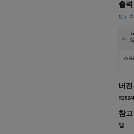
출력
모두 
r
S
스프
버전
R202
참고
앱