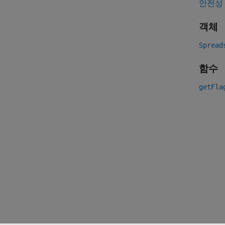
안전성
객체
Spread
함수
getFla