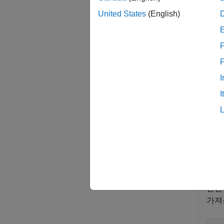
= g
row
가져옵
United States
(English)
예제
F
= g
row
I
예제
I
예제
모두 
안전
가져