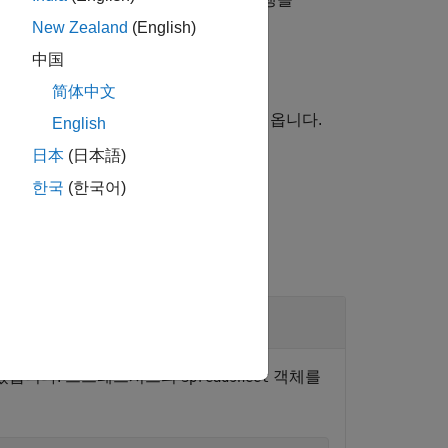
preadsheet
index
New Zealand
(English)
中国
简体中文
을 포함하는 행을 가져옵니다.
spreadsheetCell
English
日本
(日本語)
한국
(한국어)
보겠습니다. 스프레드시트의
객체를
Spreadsheet