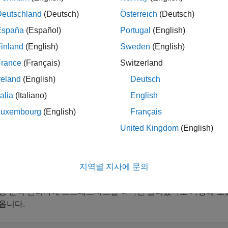
etRow(
,
)
s
spreadsheet
index
니다.
Deutschland
(Deutsch)
Österreich
(Deutsch)
España
(Español)
Portugal
(English)
inland
(English)
Sweden
(English)
은
안전성 분석 관리자
스프레드시트 셀
etRow(
)
spreadsheetCell
France
(Français)
Switzerland
reland
(English)
Deutsch
talia
(Italiano)
English
Luxembourg
(English)
Français
United Kingdom
(English)
축소
스프레드시트에서 두 번째 행 가져오기
지역별 지사에 문의
성 분석 관리자
에 스프레드시트를 하나만 불러왔다고 가정해 
옵니다.