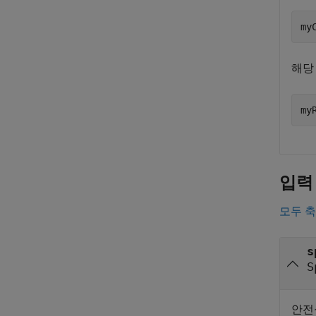
my
해당
my
입력
모두 
s
S
안전