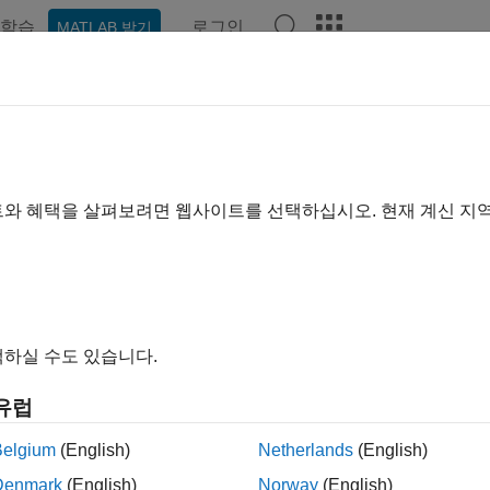
학습
로그인
MATLAB 받기
예제
함수
블록
앱
비디오
Answers
이지는 기계 번역을 사용하여 번역되었습니다. 영어 원문을 보려면
Row
트와 혜택을 살펴보려면 웹사이트를 선택하십시오. 현재 계신 지
드시트 행 가져오기
b 이후
내 모두 축소
하실 수도 있습니다.
getRow(spreadsheet,index)
유럽
getRow(spreadsheetCell)
Belgium
(English)
Netherlands
(English)
Denmark
(English)
Norway
(English)
는
안전성 분석 관리자
스프레드시트