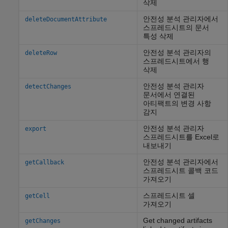
삭제
안전성 분석 관리자에서
deleteDocumentAttribute
스프레드시트의 문서
특성 삭제
안전성 분석 관리자의
deleteRow
스프레드시트에서 행
삭제
안전성 분석 관리자
detectChanges
문서에서 연결된
아티팩트의 변경 사항
감지
안전성 분석 관리자
export
스프레드시트를
Excel
로
내보내기
안전성 분석 관리자에서
getCallback
스프레드시트 콜백 코드
가져오기
스프레드시트 셀
getCell
가져오기
Get changed artifacts
getChanges