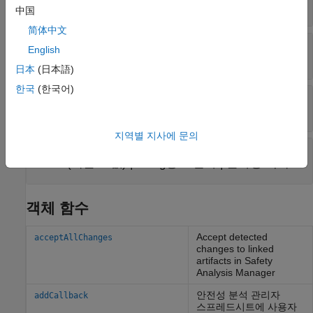
읽기 전용:
문자형 벡터
中国
简体中文
—
스프레드시트의 행 수
Rows
English
읽기 전용:
정수
日本
(日本語)
한국
(한국어)
—
스프레드시트의 열 수
Columns
읽기 전용:
정수
지역별 지사에 문의
—
스프레드시트 설명
Description
(디폴트 값) |
string형 스칼라
|
문자형 벡터
''
객체 함수
Accept detected
acceptAllChanges
changes to linked
artifacts in Safety
Analysis Manager
안전성 분석 관리자
addCallback
스프레드시트에 사용자