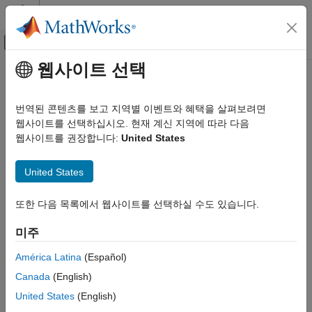
콘텐츠로 바로 가기
MATLAB 도움말 센터
오프캔버스 탐색 메뉴 토글
주요 콘텐츠
웹사이트 선택
문서 홈
이 페이지는 기계 번역을 사용하여 번역되었습니다. 영어 원문을
보려면 여기를 클릭하십시오.
검증 및 확인(V&V), 테스트
번역된 콘텐츠를 보고 지역별 이벤트와 혜택을 살펴보려면
웹사이트를 선택하십시오. 현재 계신 지역에 따라 다음
Spreadsheet
Simulink Fault Analyzer
웹사이트를 권장합니다:
United States
안전성 분석
안전성 분석 관리자의 스프레드시트
Spreadsheet
United States
R2023b 이후
이 페이지 내용
페이지 내 모두 확장
또한 다음 목록에서 웹사이트를 선택하실 수도 있습니다.
설명
설명
생성
미주
객체는
안전성 분석 관리자
의 스프레드시트를
Spreadsheet
속성
나타냅니다.
객체를 사용하여 안전성 분석에
Spreadsheet
객체 함수
América Latina
(Español)
사용하는 스프레드시트를 구성합니다.
예제
Canada
(English)
제한 사항
생성
United States
(English)
버전 내역