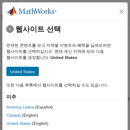
콘텐츠로 바로 가기
MATLAB 도움말 센터
오프캔버스 탐색 메뉴 토글
주요 콘텐츠
웹사이트 선택
문서 홈
이 페이지는 기계 번역을 사용하여 번역되었습니다. 영어 원문을
보려면 여기를 클릭하십시오.
검증 및 확인(V&V), 테스트
번역된 콘텐츠를 보고 지역별 이벤트와 혜택을 살펴보려면
웹사이트를 선택하십시오. 현재 계신 지역에 따라 다음
안전성 분석 관리자
Simulink Fault Analyzer
웹사이트를 권장합니다:
United States
링크 아티팩트
안전성 분석을 위한 문서 생성 및 편집
Simulink Fault Analyzer
United States
R2023b 이후
안전성 분석
페이지 내 모두 확장
또한 다음 목록에서 웹사이트를 선택하실 수도 있습니다.
설명
안전성 분석 관리자
이 페이지 내용
미주
안전성 분석 관리자
앱을 사용하면 안전성 분석에 활용하는 문서와
설명
상호작용할 수 있습니다.
안전성 분석 관리자
를 사용하면 다음과
América Latina
(Español)
안전성 분석 관리자 앱 열기
같은 작업을 수행할 수 있습니다:
Canada
(English)
예제
고장 모드 및 영향 분석(FMEA) 및 기능 위험 평가(FHA)와
United States
(English)
파라미터
같은 안전성 분석에 사용되는 문서를 작성합니다.