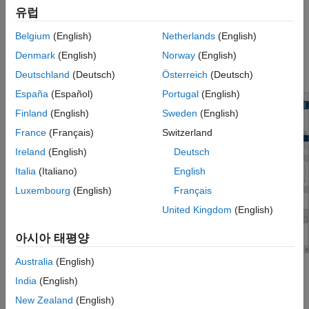
프로그래밍 방식 사용
유럽
버전 내역
문서 내의 요소를 요구사항이나 결함 같은 모델 아티팩트에
Belgium
(English)
Netherlands
(English)
참고 항목
연결합니다.
Denmark
(English)
Norway
(English)
®
MATLAB
콜백 코드를 실행하여 문서를 분석합니다.
Deutschland
(Deutsch)
Österreich
(Deutsch)
España
(Español)
Portugal
(English)
Finland
(English)
Sweden
(English)
France
(Français)
Switzerland
Ireland
(English)
Deutsch
Italia
(Italiano)
English
Luxembourg
(English)
Français
United Kingdom
(English)
아시아 태평양
Australia
(English)
안전성 분석 관리자 앱 열기
India
(English)
New Zealand
(English)
MATLAB 툴스트립
(R2024b 이후)
:
앱
탭의
앱
섹션에서
모델