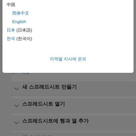
확인, 검증 및 테스트
아래에 있는
안전성 분석 관리자
를
中国
클릭합니다.
简体中文
®
English
Simulink
툴스트립:
앱
탭의
모델 검증, 검증 및 테스트
에서
안전성 분석 관리자
를 클릭합니다.
日本
(日本語)
한국
(한국어)
Fault Analyzer
탭:
관리
섹션에서
안전성 분석 관리자
를
클릭합니다.
지역별 지사에 문의
예제
모두 확장
새 스프레드시트 만들기
스프레드시트 열기
스프레드시트에 행과 열 추가