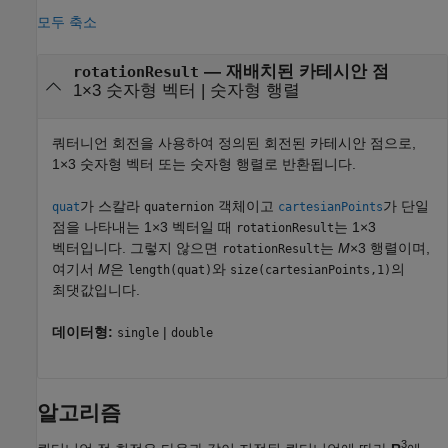
모두 축소
— 재배치된 카테시안 점
rotationResult
1×3 숫자형 벡터 | 숫자형 행렬
쿼터니언 회전을 사용하여 정의된 회전된 카테시안 점으로,
1×3 숫자형 벡터 또는 숫자형 행렬로 반환됩니다.
가 스칼라
객체이고
가 단일
quat
quaternion
cartesianPoints
점을 나타내는 1×3 벡터일 때
는 1×3
rotationResult
벡터입니다. 그렇지 않으면
는
M
×3 행렬이며,
rotationResult
여기서
M
은
와
의
length(quat)
size(cartesianPoints,1)
최댓값입니다.
데이터형:
|
single
double
알고리즘
3