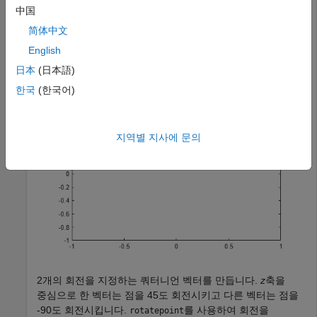
y = 0.5;

中国
z = 0;

简体中文
plot(x,y,
"ko"
)

English
hold 
on
axis([-1 1 -1 1])
日本
(日本語)
한국
(한국어)
지역별 지사에 문의
2개의 회전을 지정하는 쿼터니언 벡터를 만듭니다.
z
축을
중심으로 한 벡터는 점을 45도 회전시키고 다른 벡터는 점을
-90도 회전시킵니다.
를 사용하여 회전을
rotatepoint