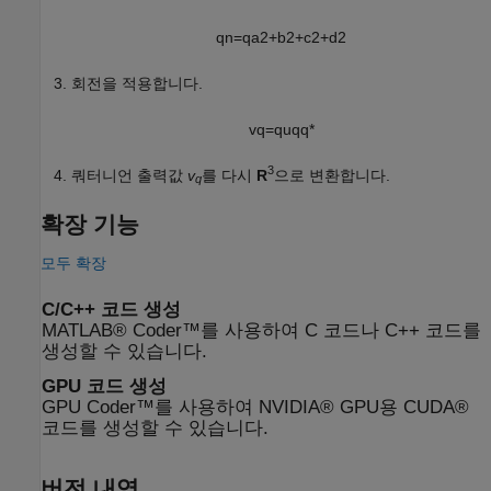
q
n
=
q
a
2
+
b
2
+
c
2
+
d
2
회전을 적용합니다.
v
q
=
q
u
q
q
*
3
쿼터니언 출력값
v
를 다시
R
으로 변환합니다.
q
확장 기능
모두 확장
C/C++ 코드 생성
MATLAB® Coder™를 사용하여 C 코드나 C++ 코드를
생성할 수 있습니다.
GPU 코드 생성
GPU Coder™를 사용하여 NVIDIA® GPU용 CUDA®
코드를 생성할 수 있습니다.
버전 내역