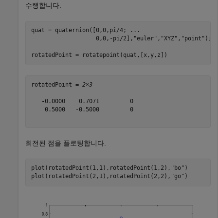
수행합니다.
quat = quaternion([0,0,pi/4; 
...
                   0,0,-pi/2],
"euler"
,
"XYZ"
,
"point"
);

rotatedPoint = rotatepoint(quat,[x,y,z])
rotatedPoint = 
2×3
   -0.0000    0.7071         0

    0.5000   -0.5000         0

회전된 점을 플로팅합니다.
plot(rotatedPoint(1,1),rotatedPoint(1,2),
"bo"
)

plot(rotatedPoint(2,1),rotatedPoint(2,2),
"go"
)