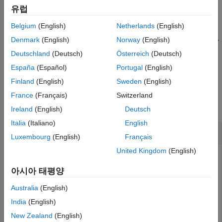
알고리즘
유럽
확장 기능
Belgium
(English)
Netherlands
(English)
버전 내역
Denmark
(English)
Norway
(English)
참고 항목
Deutschland
(Deutsch)
Österreich
(Deutsch)
예제
España
(Español)
Portugal
(English)
Finland
(English)
Sweden
(English)
예제
France
(Français)
Switzerland
모두 축소
Ireland
(English)
Deutsch
Italia
(Italiano)
English
쿼터니언 벡터를 사용하여 점 회전하기
Luxembourg
(English)
Français
United Kingdom
(English)
아시아 태평양
3차원에서 점을 정의합니다. 점의 좌표는 항상
x
,
y
,
z
순서로
지정됩니다. 시각화 편의를 위해
x
-
y
평면에서 점을
Australia
(English)
정의합니다.
India
(English)
New Zealand
(English)
x = 0.5;
