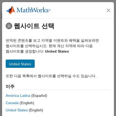
콘텐츠로 바로 가기
MATLAB 도움말 센터
오프캔버스 탐색 메뉴 토글
주요 콘텐츠
웹사이트 선택
문서 홈
rotatepoint
로보틱스 및 자율 시스템
번역된 콘텐츠를 보고 지역별 이벤트와 혜택을 살펴보려면
자동차
쿼터니언 점 회전
웹사이트를 선택하십시오. 현재 계신 지역에 따라 다음
웹사이트를 권장합니다:
United States
Automated Driving Toolbox
페이지 내 모두 축소
자율주행 알고리즘
구문
United States
위치추정 및 지도작성
rotationResult = rotatepoint(quat,cartesianPoints)
rotatepoint
또한 다음 목록에서 웹사이트를 선택하실 수도 있습니다.
설명
이 페이지 내용
미주
는
= rotatepoint(
,
)
rotationResult
quat
cartesianPoints
구문
쿼터니언
를 사용하여 카테시안 점을 회전시킵니다.
quat
설명
América Latina
(Español)
쿼터니언의 요소는 회전에 사용되기 전에 정규화됩니다.
예제
Canada
(English)
입력 인수
United States
(English)
출력 인수