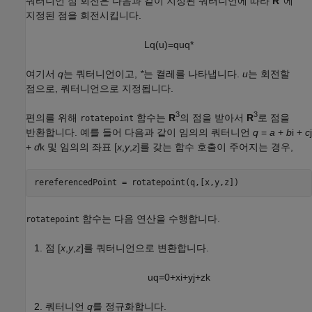
쿼터니언 점 회전은 다음과 같이 지정된 쿼터니언에 따라
R
에
지정된 점을 회전시킵니다.
L
q
(
u
)
=
q
u
q
*
여기서
q
는 쿼터니언이고,
*
는 켤레를 나타냅니다.
u
는 회전할
점으로, 쿼터니언으로 지정됩니다.
3
3
편의를 위해
함수는
R
의 점을 받아서
R
로 점을
rotatepoint
반환합니다. 예를 들어 다음과 같이 임의의 쿼터니언
q
=
a
+
b
i +
c
j
+
d
k
및 임의의 좌표
[
x
,
y
,
z
]
를 갖는 함수 호출이 주어지는 경우,
rereferencedPoint = rotatepoint(q,[x,y,z])
함수는 다음 연산을 수행합니다.
rotatepoint
점
[
x
,
y
,
z
]
를 쿼터니언으로 변환합니다.
u
q
=
0
+
x
i
+
y
j
+
z
k
쿼터니언
q
를 정규화합니다.