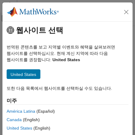
콘텐츠로 바로 가기
MATLAB 도움말 센터
오프캔버스 탐색 메뉴 토글
주요 콘텐츠
웹사이트 선택
문서 홈
신호 처리, 오디오, 무선
AI 및 통계학
번역된 콘텐츠를 보고 지역별 이벤트와 혜택을 살펴보려면
신호 처리, 오디오 처리, 무선 통신, 레이다 처리 응용 분야에서
웹사이트를 선택하십시오. 현재 계신 지역에 따라 다음
Deep Learning Toolbox
딥러닝 워크플로 확장
웹사이트를 권장합니다:
United States
응용 사례
Deep Learning Toolbox™를 사용하여 신호 처리, 오디오 처리,
카테고리
무선 통신, 레이다 처리 응용 분야에 딥러닝을 적용합니다.
United States
영상 처리 및 컴퓨터 비전
카테고리
신호 처리, 오디오, 무선
또한 다음 목록에서 웹사이트를 선택하실 수도 있습니다.
신호 처리
신호 처리
미주
신호 처리 응용 분야에서 딥러닝 워크플로 확장
오디오 처리
무선 통신
오디오 처리
América Latina
(Español)
레이다 처리
오디오 및 음성 처리 응용 분야에서 딥러닝 워크플로 확장
Canada
(English)
물리정보 머신러닝
무선 통신
United States
(English)
차수 축소 모델링
무선 통신 시스템 응용 분야에서 딥러닝 워크플로 확장