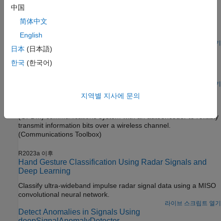
Audio-Based Anomaly Detection for Machine Health
中国
Monitoring
简体中文
Design an autoencoder neural network to perform anomaly
detection for machine sounds using unsupervised learning.
English
라이브 스크립트 열기
日本
(日本語)
웨이블릿 분석 및 딥러닝을 사용하여 시계열 분류하기
한국
(한국어)
딥러닝과 연속 웨이블릿 변환을 사용하여 심박 심전도 데이터를
분류합니다.
라이브 스크립트 열기
OFDM Autoencoder for Wireless Communications
지역별 지사에 문의
Model a link-level orthogonal frequency division modulation
(OFDM) communications system with an autoencoder to reliably
transmit information bits over a wireless channel.
(Communications Toolbox)
R2023a 이후
Hand Gesture Classification Using Radar Signals and
Deep Learning
Classify ultra-wideband impulse radar signal data using a MISO
convolutional neural network.
라이브 스크립트 열기
Detect Anomalies in Signals Using
deepSignalAnomalyDetector