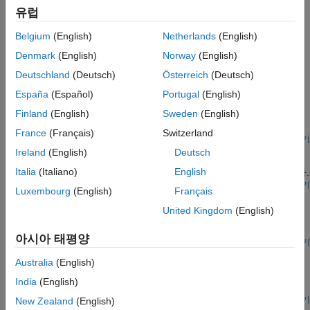
자율 시스템과 제어 시스템
유럽
레이다 처리
텍스트 분석 및 계산 금융
레이다 시스템 응용 분야에서 딥러닝 워크플로 확장
Belgium
(English)
Netherlands
(English)
엔드 투 엔드 AI 워크플로
추천 예제
Denmark
(English)
Norway
(English)
Deutschland
(Deutsch)
Österreich
(Deutsch)
Musical Instrument Classification with Joint Time-
Frequency Scattering
España
(Español)
Portugal
(English)
Finland
(English)
Sweden
(English)
Classify musical instruments using joint time-frequency features
paired with a 3-D convolutional network.
France
(Français)
Switzerland
라이브 스크립트 열기
장단기 기억 신경망을 사용하여 심전도 신호 분류하기
Ireland
(English)
Deutsch
Italia
(Italiano)
English
딥러닝과 신호 처리를 사용하여 심박 심전도 데이터를 분류합니다.
라이브 스크립트 열기
Luxembourg
(English)
Français
딥러닝을 사용한 파형 분할
United Kingdom
(English)
시간-주파수 분석과 딥러닝을 사용하여 사람의 심전도 신호를
분할합니다.
아시아 태평양
라이브 스크립트 열기
Generate Synthetic Signals Using Conditional GAN
Australia
(English)
Use a conditional generative adversarial network to produce
India
(English)
synthetic data for model training.
라이브 스크립트 열기
New Zealand
(English)