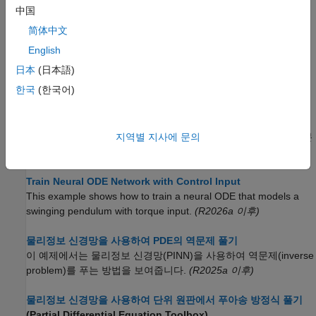
신경망(PINN)을 훈련시키는 방법을 보여줍니다.
中国
简体中文
불규칙적으로 샘플링된 시계열 데이터로 잠재 ODE 신경망
훈련시키기
English
이 예제에서는 불규칙적인 시간 간격으로 샘플링된 시계열
日本
(日本語)
데이터를 사용하여 잠재(latent) 상미분 방정식(ODE)
한국
(한국어)
오토인코더를 훈련시키는 방법을 보여줍니다.
신경망 ODE를 사용한 동적 시스템 모델링
지역별 지사에 문의
이 예제에서는 물리 시스템의 동특성을 학습하도록 신경망 상미분
방정식(ODE)을 사용하여 신경망을 훈련시키는 방법을 다룹니다.
Train Neural ODE Network with Control Input
This example shows how to train a neural ODE that models a
swinging pendulum with torque input.
(R2026a 이후)
물리정보 신경망을 사용하여 PDE의 역문제 풀기
이 예제에서는 물리정보 신경망(PINN)을 사용하여 역문제(inverse
problem)를 푸는 방법을 보여줍니다.
(R2025a 이후)
물리정보 신경망을 사용하여 단위 원판에서 푸아송 방정식 풀기
(Partial Differential Equation Toolbox)