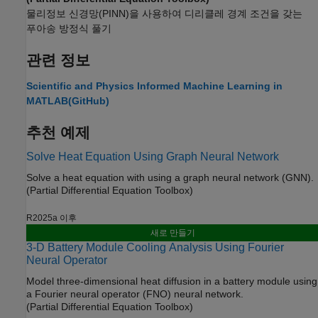
물리정보 신경망(PINN)을 사용하여 디리클레 경계 조건을 갖는
푸아송 방정식 풀기
관련 정보
Scientific and Physics Informed Machine Learning in
MATLAB
(GitHub)
추천 예제
Solve Heat Equation Using Graph Neural Network
Solve a heat equation with using a graph neural network (GNN).
(Partial Differential Equation Toolbox)
R2025a 이후
새로 만들기
3-D Battery Module Cooling Analysis Using Fourier
Neural Operator
Model three-dimensional heat diffusion in a battery module using
a Fourier neural operator (FNO) neural network.
(Partial Differential Equation Toolbox)