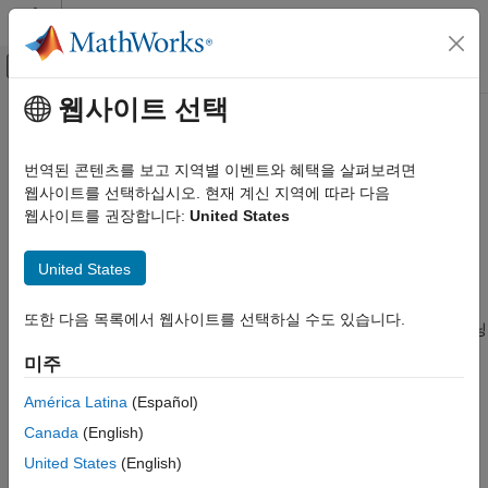
콘텐츠로 바로 가기
MATLAB 도움말 센터
오프캔버스 탐색 메뉴 토글
주요 콘텐츠
웹사이트 선택
문서 홈
물리정보 머신러닝
AI 및 통계학
번역된 콘텐츠를 보고 지역별 이벤트와 혜택을 살펴보려면
물리정보 머신러닝(PIML) 및 물리정보 신경망(PINN) 영역에서
웹사이트를 선택하십시오. 현재 계신 지역에 따라 다음
Deep Learning Toolbox
딥러닝 워크플로 확장
웹사이트를 권장합니다:
United States
응용 사례
물리정보 머신러닝(PIML) 및 물리정보 신경망(PINN)에 Deep
카테고리
Learning Toolbox™를 사용합니다.
United States
영상 처리 및 컴퓨터 비전
물리정보 머신러닝(PIML) 및 물리정보 신경망은 물리 시스템의
신호 처리, 오디오, 무선
또한 다음 목록에서 웹사이트를 선택하실 수도 있습니다.
법칙과 원리를 머신러닝 모델에 통합할 수 있는 머신러닝과 딥러닝
물리정보 머신러닝
개념을 지칭합니다. 이러한 개념을 통합하면 모델의 정확성과
미주
차수 축소 모델링
강인성을 높일 수 있고 모델 예측 또한 해당 법칙과 원리를
자율 시스템과 제어 시스템
따르도록 할 수 있습니다. 예를 들어 열역학 법칙이 통합된 손실
América Latina
(Español)
텍스트 분석 및 계산 금융
함수를 사용하면 열 전달을 모델링하는 신경망을 훈련시킬 수
Canada
(English)
엔드 투 엔드 AI 워크플로
있습니다.
United States
(English)