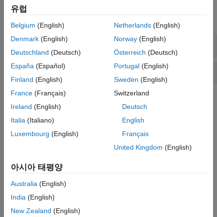
함수
유럽
모두 확장
Belgium
(English)
Netherlands
(English)
Denmark
(English)
Norway
(English)
신경망 계층
Deutschland
(Deutsch)
Österreich
(Deutsch)
España
(Español)
Portugal
(English)
자동 미분
Finland
(English)
Sweden
(English)
France
(Français)
Switzerland
도움말 항목
Ireland
(English)
Deutsch
푸리에 신경 연산자를 사용하여 PDE 해 구하기
Italia
(Italiano)
English
이 예제에서는 편미분 방정식(PDE)의 해를 출력하는 푸리에 신경
Luxembourg
(English)
Français
연산자(FNO) 신경망을 훈련시키는 방법을 보여줍니다.
United Kingdom
(English)
물리정보 신경망을 사용하여 PDE 해 구하기
아시아 태평양
이 예제에서는 편미분 방정식(PDE)의 해를 예측하는 물리정보
신경망(PINN)을 훈련시키는 방법을 보여줍니다.
Australia
(English)
India
(English)
물리정보 신경망을 사용하여 ODE 해 구하기
이 예제에서는 상미분 방정식(ODE)의 해를 예측하는 물리정보
New Zealand
(English)