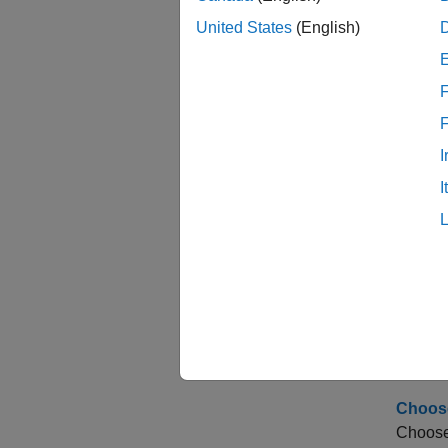
United States
(English)
객체
F
expe
함수
I
I
grou
reco
upda
ysca
도움
Choose
Choose 