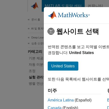
콘텐츠로 바로 가기
MATLAB 도움말 센터
커뮤니티
문서
문서 홈
AI 및 통계학
실험
웹사이트 선택
Deep Learning Toolbox
심층 신경망 훈련시키기
여러 초
번역된 콘텐츠를 보고 지역별 이벤
카테고리
실험 
권장합니다:
United States
기본 제공 훈련
훈련 옵
사용하
자동 미분을 사용한 사용자 지정 훈련
United States
조정
이 페이
실험 관리하기
또한 다음 목록에서 웹사이트를 선택
항목을
병렬 연산 및 클라우드
미주
앱
América Latina
(Español)
실험
Canada
(English)