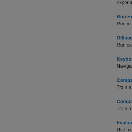
experi
Run Ex
Run mul
Offloa
Run ex
Keyboa
Naviga
Compar
Train a
Compar
Train a
Evalua
Use met