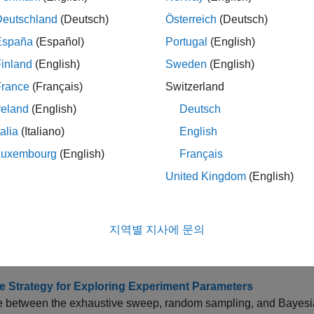
Deutschland
(Deutsch)
Österreich
(Deutsch)
España
(Español)
Portugal
(English)
inland
(English)
Sweden
(English)
Update results table and training plots
riments.Monitor
France
(Français)
Switzerland
reland
(English)
Deutsch
talia
(Italiano)
English
Group metrics in experiment training plot
pSubPlot
Luxembourg
(English)
Français
Record metric values in experiment results t
rdMetrics
United Kingdom
(English)
Update information columns in experiment re
teInfo
Set training plot
y
-axis scale (linear or logar
le
지역별 지사에 문의
말 항목
 Strategy for Exploring Experiment Parameters
between the exhaustive sweep, random sampling, and Bayesian 