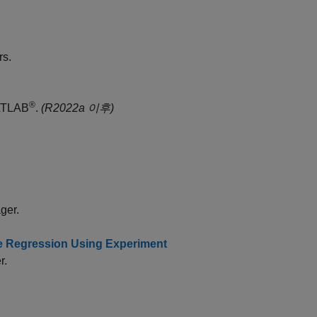
rs.
®
MATLAB
.
(R2022a 이후)
ger.
ge Regression Using Experiment
r.