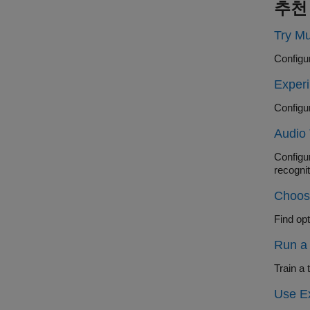
추천
Try Mu
Experi
Audio 
Configure a
Choose
Run a
Use Ex