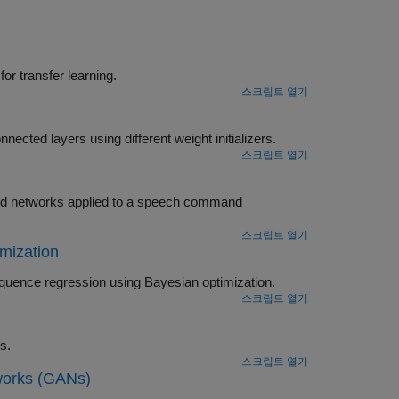
Configure an experiment that replaces layers of different pretrained networks for transfer learning.
스크립트 열기
ure an experiment that initializes the weights of convolution and fully connected layers using different weight initializers.
스크립트 열기
and
스크립트 열기
mization
Find optimal data architecture and network configurations for sequence-to-sequence regression using Bayesian optimization.
스크립트 열기
en characters.
스크립트 열기
works (GANs)