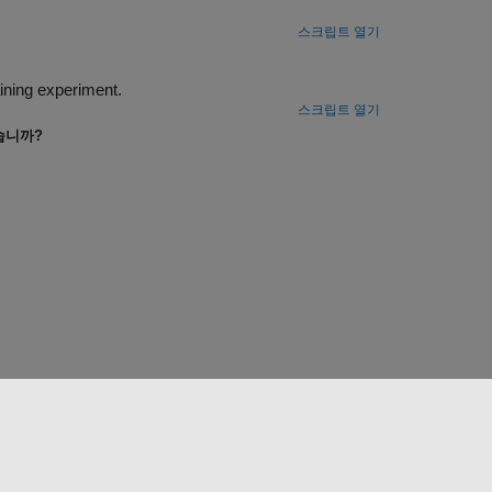
스크립트 열기
Configure multiple parallel workers to collaborate on each trial of a custom training experiment.
스크립트 열기
습니까?
웹사이트 선택
한국