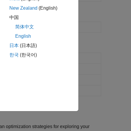
New Zealand
(English)
中国
简体中文
 for custom training experiments
English
日本
(日本語)
한국
(한국어)
able and training plot
sults table
ithmic)
(R2024a 이후)
optimization strategies for exploring your