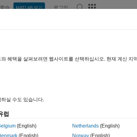
학습
로그인
MATLAB 받기
예제
함수
블록
앱
비디오
Answers
 관리하기
기 조건하에서 신경망 훈련, 훈련 옵션을 대화형 방식으로 조정,
트와 혜택을 살펴보려면 웹사이트를 선택하십시오. 현재 계신 지
관리자
앱을 사용하면 일련의 하이퍼파라미터 값을 스윕하거나 베
션을 찾을 수 있습니다. 내장 함수
을 사용하거나 사용자
trainnet
여 진행 상황을 모니터링합니다. 혼동행렬과 사용자 지정 메트릭
지에는 AI 워크플로의 실험에 대한 정보가 포함되어 있습니다. 
하실 수도 있습니다.
 참조하십시오.
유럽
Belgium
(English)
Netherlands
(English)
 관리자
딥러닝 신경망을 훈련시키고 비교하는 실험을 
Denmark
(English)
Norway
(English)