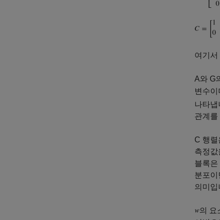
여기서
A와 G
변수이
나타냅
관계를
C 행렬
측정값
블록은 
분포이면
의미입니
의 요