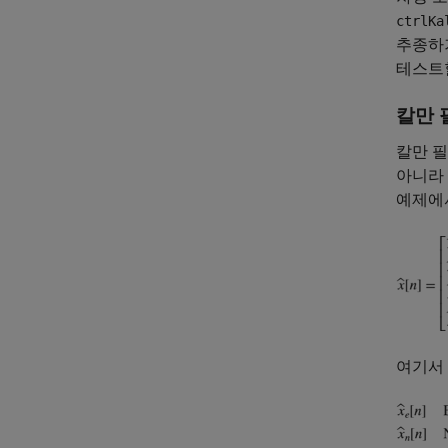
ctrlKa
추종하기
테스트할
칼만 
칼만 필
아니라 
예제에
여기서