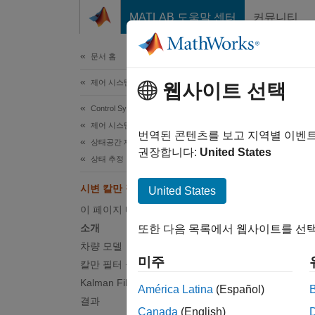
콘텐츠로 바로 가기
MATLAB 도움말 센터
커뮤니티
문서
문서 홈
제어 시스템
시변
웹사이트 선택
Control System Toolbox
제어 시스템 설계 및 조정
번역된 콘텐츠를 보고 지역별 이벤
상태공간 제어 설계 및 추정
다음
권장합니다:
United States
상태 추정
Cont
시변 칼만 필터를 사용한 상태 추정
Simu
United States
이 페이지 내용
소개
또한 다음 목록에서 웹사이트를 선택
이 예제
차량 모델
Syst
미주
칼만 필터 설계
기반으로
Kalman Filter 블록 입력 및 설정
América Latina
(Español)
소개
결과
Canada
(English)