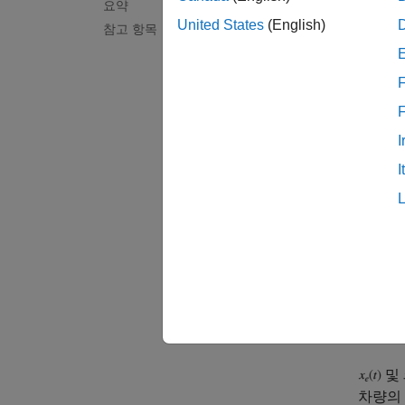
요약
북쪽과 
United States
(English)
참고 항목
이동할 
F
I
I
및
차량의