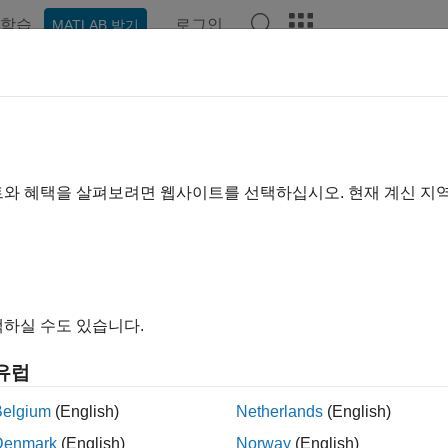
학습
로그인
MATLAB 받기
예제
함수
블록
앱
비디오
Answers
 칼만 필터를 사용한 상태 추정
트와 혜택을 살펴보려면 웹사이트를 선택하십시오. 현재 계신 지
 제품이 필요합니다.
rol System Toolbox
Control System Toolbox
link
Simulink
하실 수도 있습니다.
에서는 Simulink®에서 시변 칼만 필터를 사용하여 선형 시스템의
em Toolbox™ 라이브러리에서 Kalman Filter 블록을 사용하여
유럽
 지상 차량의 위치와 속도를 추정합니다. 칼만 필터의 플랜트 
Belgium
(English)
Netherlands
(English)
Denmark
(English)
Norway
(English)